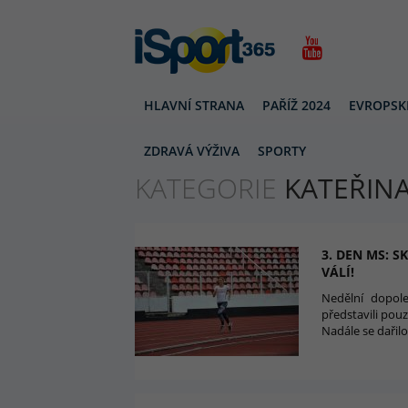
HLAVNÍ STRANA
PAŘÍŽ 2024
EVROPSK
KATEŘINA CACHOVÁ
ZDRAVÁ VÝŽIVA
SPORTY
KATEGORIE
KATEŘIN
3. DEN MS: 
VÁLÍ!
Nedělní dopole
představili pouz
Nadále se dařilo