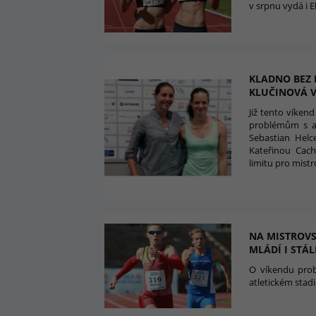
v srpnu vydá i E
KLADNO BEZ 
KLUČINOVÁ V
Již tento víken
problémům s ac
Sebastian Helc
Kateřinou Cach
limitu pro mistr
NA MISTROVS
MLÁDÍ I STÁL
O víkendu prob
atletickém stad