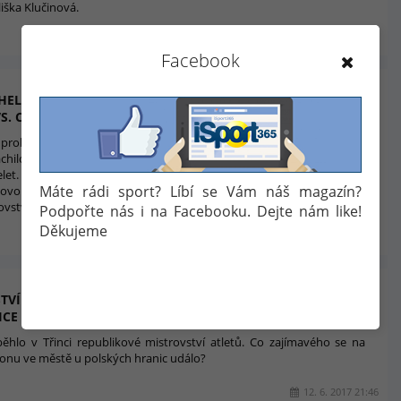
liška Klučinová.
20. 6. 2017 07:28
Facebook
HELCELETA, ZATO VŠAK S ATRAKTIVNÍM SOUBOJEM
S. CACHOVÁ
d proběhne v Kladně 11. ročník vícebojařského mítinku. Bohužel kvůli
hilovkou bude na startu chybět nejlepší český desetibojař Adam
elet. Fanoušci se však mohou těšit na souboj Elišky Klučinové s
Máte rádi sport? Líbí se Vám náš magazín?
ovou. Jejich cílem nebude pouze vítězství, ale především splnění
ovství světa.
Podpořte nás i na Facebooku. Dejte nám like!
Děkujeme
15. 6. 2017 04:06
TVÍ REPUBLIKY SE PŘEDVEDL VÝBORNÝ MASLÁK, NADĚJNÉ
ICE ČESKÉ ATLETIKY
ěhlo v Třinci republikové mistrovství atletů. Co zajímavého se na
ionu ve městě u polských hranic událo?
12. 6. 2017 21:46