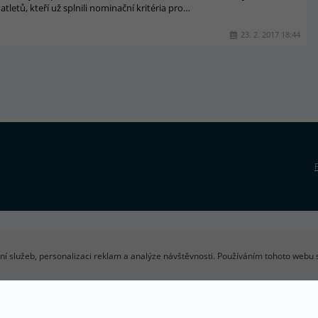
atletů, kteří už splnili nominační kritéria pro…
23. 2. 2017 18:44
í služeb, personalizaci reklam a analýze návštěvnosti. Používáním tohoto webu s