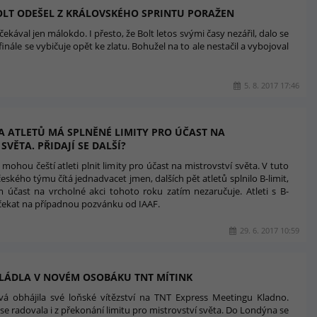
BOLT ODEŠEL Z KRÁLOVSKÉHO SPRINTU PORAŽEN
očekával jen málokdo. I přesto, že Bolt letos svými časy nezářil, dalo se
finále se vybičuje opět ke zlatu. Bohužel na to ale nestačil a vybojoval
5. 8. 2017 17:46
A ATLETŮ MÁ SPLNĚNÉ LIMITY PRO ÚČAST NA
SVĚTA. PŘIDAJÍ SE DALŠÍ?
mohou čeští atleti plnit limity pro účast na mistrovství světa. V tuto
českého týmu čítá jednadvacet jmen, dalších pět atletů splnilo B-limit,
 účast na vrcholné akci tohoto roku zatím nezaručuje. Atleti s B-
čekat na případnou pozvánku od IAAF.
29. 6. 2017 10:59
LÁDLA V NOVÉM OSOBÁKU TNT MÍTINK
vá obhájila své loňské vítězství na TNT Express Meetingu Kladno.
se radovala i z překonání limitu pro mistrovství světa. Do Londýna se