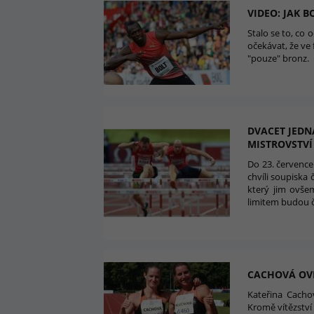
VIDEO: JAK 
Stalo se to, co 
očekávat, že ve 
"pouze" bronz.
DVACET JEDN
MISTROVSTVÍ 
Do 23. července 
chvíli soupiska 
který jim ovšem
limitem budou 
CACHOVÁ OV
Kateřina Cacho
Kromě vítězství 