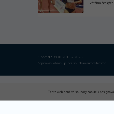
většina českých 
iSport365.cz © 2015 – 2026
Kopírování obsahu je bez souhlasu autora trestné.
Tento web používá soubory cookie k poskytován