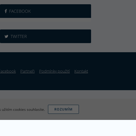
FACEBOOK
TWITTER
Facebook
Partneři
Podmínky použití
Kontakt
 užitím cookies souhlasíte.
ROZUMÍM