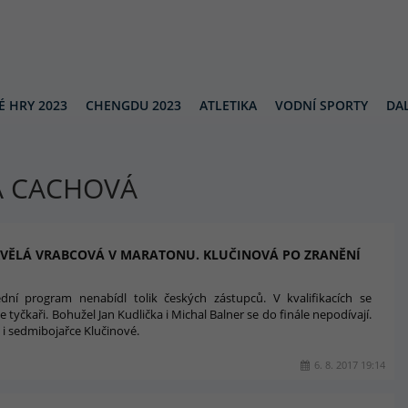
É HRY 2023
CHENGDU 2023
ATLETIKA
VODNÍ SPORTY
DAL
A CACHOVÁ
SKVĚLÁ VRABCOVÁ V MARATONU. KLUČINOVÁ PO ZRANĚNÍ
dní program nenabídl tolik českých zástupců. V kvalifikacích se
e tyčkaři. Bohužel Jan Kudlička i Michal Balner se do finále nepodívají.
 i sedmibojařce Klučinové.
6. 8. 2017 19:14