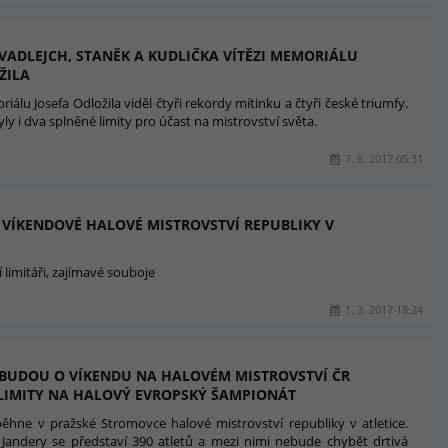
VADLEJCH, STANĚK A KUDLIČKA VÍTĚZI MEMORIÁLU
ŽILA
iálu Josefa Odložila viděl čtyři rekordy mítinku a čtyři české triumfy.
ly i dva splněné limity pro účast na mistrovství světa.
7. 6. 2017 05:31
 VÍKENDOVÉ HALOVÉ MISTROVSTVÍ REPUBLIKY V
í limitáři, zajímavé souboje
1. 3. 2017 18:24
I BUDOU O VÍKENDU NA HALOVÉM MISTROVSTVÍ ČR
 LIMITY NA HALOVÝ EVROPSKÝ ŠAMPIONÁT
ěhne v pražské Stromovce halové mistrovství republiky v atletice.
 Jandery se představí 390 atletů a mezi nimi nebude chybět drtivá