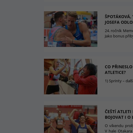
ŠPOTÁKOVÁ, 
JOSEFA ODLO
24. ročník Memor
Jako bonus přiby
CO PŘINESLO
ATLETICE?
1) Sprinty – dalš
ČEŠTÍ ATLET
BOJOVAT I O
O víkendu prob
V hale Otakara