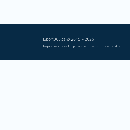
iSport365.cz © 2015 – 2026
Kopírování obsahu je bez souhlasu autora trestné.