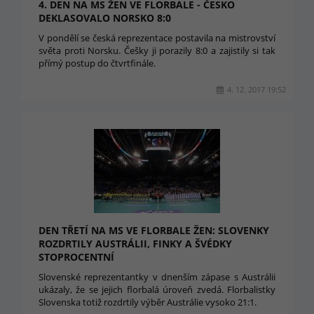
4. DEN NA MS ŽEN VE FLORBALE - ČESKO
DEKLASOVALO NORSKO 8:0
V pondělí se česká reprezentace postavila na mistrovství
světa proti Norsku. Češky ji porazily 8:0 a zajistily si tak
přímý postup do čtvrtfinále.
4. 12. 2017 19:52
DEN TŘETÍ NA MS VE FLORBALE ŽEN: SLOVENKY
ROZDRTILY AUSTRÁLII, FINKY A ŠVÉDKY
STOPROCENTNÍ
Slovenské reprezentantky v dnenším zápase s Austrálii
ukázaly, že se jejich florbalá úroveň zvedá. Florbalistky
Slovenska totiž rozdrtily výběr Austrálie vysoko 21:1.