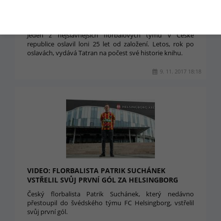
TATRAN STŘEŠOVICE SLAVÍ VÝROČÍ A VYDÁVÁ
KNIHU
Jeden z nejslavnějších florbalových týmů v České
republice oslavil loni 25 let od založení. Letos, rok po
oslavách, vydává Tatran na počest své historie knihu.
9. 11. 2017 18:18
VIDEO: FLORBALISTA PATRIK SUCHÁNEK
VSTŘELIL SVŮJ PRVNÍ GÓL ZA HELSINGBORG
Český florbalista Patrik Suchánek, který nedávno
přestoupil do švédského týmu FC Helsingborg, vstřelil
svůj první gól.