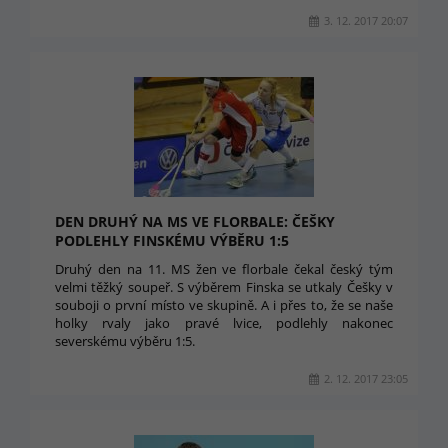
3. 12. 2017 20:07
DEN DRUHÝ NA MS VE FLORBALE: ČEŠKY
PODLEHLY FINSKÉMU VÝBĚRU 1:5
Druhý den na 11. MS žen ve florbale čekal český tým
velmi těžký soupeř. S výběrem Finska se utkaly Češky v
souboji o první místo ve skupině. A i přes to, že se naše
holky rvaly jako pravé lvice, podlehly nakonec
severskému výběru 1:5.
2. 12. 2017 23:05