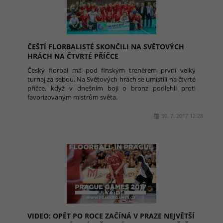
ČEŠTÍ FLORBALISTÉ SKONČILI NA SVĚTOVÝCH
HRÁCH NA ČTVRTÉ PŘÍČCE
Český florbal má pod finským trenérem první velký
turnaj za sebou. Na Světových hrách se umístili na čtvrté
příčce, když v dnešním boji o bronz podlehli proti
favorizovaným mistrům světa.
30. 7. 2017 12:28
VIDEO: OPĚT PO ROCE ZAČÍNÁ V PRAZE NEJVĚTŠÍ