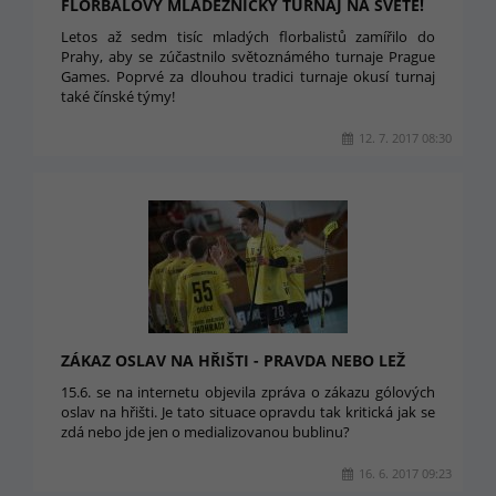
FLORBALOVÝ MLÁDEŽNICKÝ TURNAJ NA SVĚTĚ!
Letos až sedm tisíc mladých florbalistů zamířilo do
Prahy, aby se zúčastnilo světoznámého turnaje Prague
Games. Poprvé za dlouhou tradici turnaje okusí turnaj
také čínské týmy!
12. 7. 2017 08:30
ZÁKAZ OSLAV NA HŘIŠTI - PRAVDA NEBO LEŽ
15.6. se na internetu objevila zpráva o zákazu gólových
oslav na hřišti. Je tato situace opravdu tak kritická jak se
zdá nebo jde jen o medializovanou bublinu?
16. 6. 2017 09:23