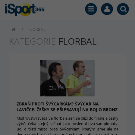
FLORBAL
KATEGORIE
FLORBAL
ZBRAŇ PROTI ŠVÝCARKÁM? ŠVÝCAR NA
LAVIČCE. ČEŠKY SE PŘIPRAVUJÍ NA BOJ O BRONZ
Mistrovství světa ve florbale žen se blíží do finále a český
výběr čeká stejný scénář jako poslední dva šampionáty.
Boj o třetí místo proti Švýcarkám, kterým jsme ale na
dvou předchozích šampionátech podlehli. Jak zlomit toto