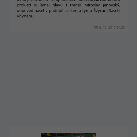
prokletí si lámal hlavu i trenér Miroslav Janovský,
odpověď našel v podobě asistenta týmu Švýcara Saschi
Rhynera.
9. 12. 2017 14:23