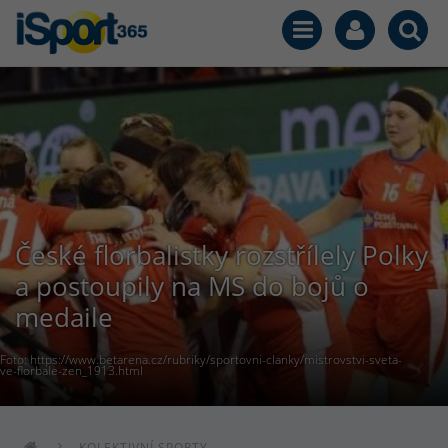
České florbalistky rozstřílely Polky
a postoupily na MS do bojů o
medaile
Foto: https://www.betarena.cz/rubriky/sportovni-clanky/mistrovstvi-sveta-
ve-florbale-zen_1913.html
KOLEKTIVNÍ SPORTY