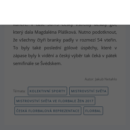
nepozornost potrestaly Polky a skóre znovu snížily.
O pár sekund později padl další gól a Nela Kapcová
skompletovala svůj první hattrick v reprezentační
kariéře. V čase 56:15 Češky vstřelily desátý gól,
který dala Magdaléna Plášková. Nutno podotknout,
že všechny čtyři branky padly v rozmezí 54 vteřin.
To byly také poslední gólové úspěchy, které v
zápase byly k vidění a český výběr tak čeká v pátek
semifinále se Švédskem.
Autor: Jakub Netahlo
Témata:
KOLEKTIVNÍ SPORTY
MISTROVSTVÍ SVĚTA
MISTROVSTVÍ SVĚTA VE FLORBALE ŽEN 2017
ČESKÁ FLORBALOVÁ REPREZENTACE
FLORBAL