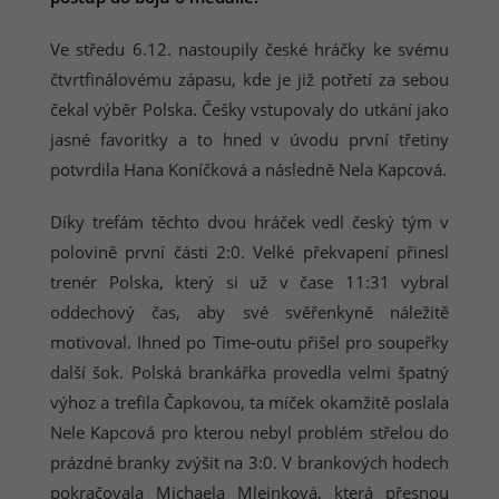
Ve středu 6.12. nastoupily české hráčky ke svému
čtvrtfinálovému zápasu, kde je již potřetí za sebou
čekal výběr Polska. Češky vstupovaly do utkání jako
jasné favoritky a to hned v úvodu první třetiny
potvrdila Hana Koníčková a následně Nela Kapcová.
Díky trefám těchto dvou hráček vedl český tým v
polovině první části 2:0. Velké překvapení přinesl
trenér Polska, který si už v čase 11:31 vybral
oddechový čas, aby své svěřenkyně náležitě
motivoval. Ihned po Time-outu přišel pro soupeřky
další šok. Polská brankářka provedla velmi špatný
výhoz a trefila Čapkovou, ta míček okamžitě poslala
Nele Kapcová pro kterou nebyl problém střelou do
prázdné branky zvýšit na 3:0. V brankových hodech
pokračovala Michaela Mlejnková, která přesnou