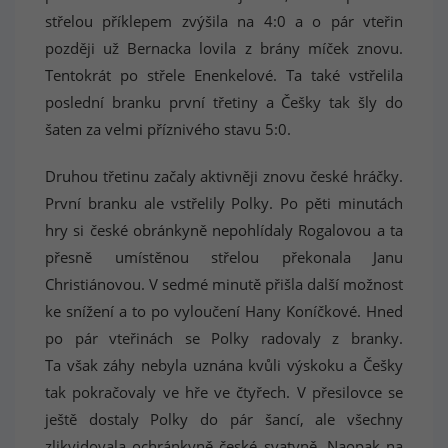
střelou příklepem zvýšila na 4:0 a o pár vteřin
později už Bernacka lovila z brány míček znovu.
Tentokrát po střele Enenkelové. Ta také vstřelila
poslední branku první třetiny a Češky tak šly do
šaten za velmi příznivého stavu 5:0.
Druhou třetinu začaly aktivněji znovu české hráčky.
První branku ale vstřelily Polky. Po pěti minutách
hry si české obránkyně nepohlídaly Rogalovou a ta
přesně umístěnou střelou překonala Janu
Christiánovou. V sedmé minutě přišla další možnost
ke snížení a to po vyloučení Hany Koníčkové. Hned
po pár vteřinách se Polky radovaly z branky.
Ta však záhy nebyla uznána kvůli výskoku a Češky
tak pokračovaly ve hře ve čtyřech. V přesilovce se
ještě dostaly Polky do pár šancí, ale všechny
zlikvidovala ochránkyně české svatyně. Naopak na