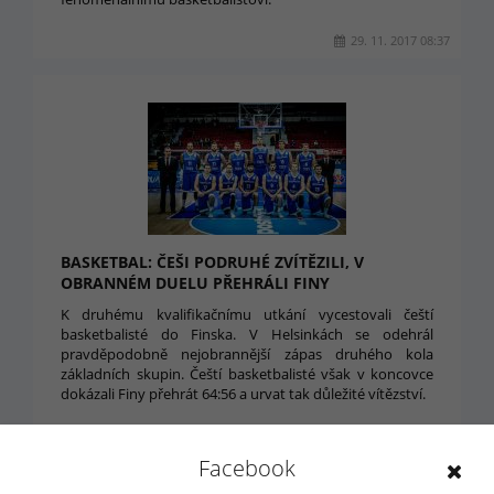
29. 11. 2017 08:37
BASKETBAL: ČEŠI PODRUHÉ ZVÍTĚZILI, V
OBRANNÉM DUELU PŘEHRÁLI FINY
K druhému kvalifikačnímu utkání vycestovali čeští
basketbalisté do Finska. V Helsinkách se odehrál
pravděpodobně nejobrannější zápas druhého kola
základních skupin. Čeští basketbalisté však v koncovce
dokázali Finy přehrát 64:56 a urvat tak důležité vítězství.
27. 11. 2017 21:34
Facebook