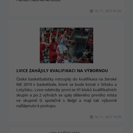
19. 11. 2017 01:02
LVICE ZAHÁJILY KVALIFIKACI NA VÝBORNOU
České basketbalistky vstoupily do kvalifikace na ženské
ME 2019 v basketbale, které se bude konat v Srbsku a
Lotyšsku. Lvice odehrály první ze tří bloků kvalifikačních
skupin a po 2 výhrách se ujaly děleného prvního místa
ve skupině G společně s Belgií a mají tak výborně
našlápnuto k postupu.
16. 11. 2017 19:39