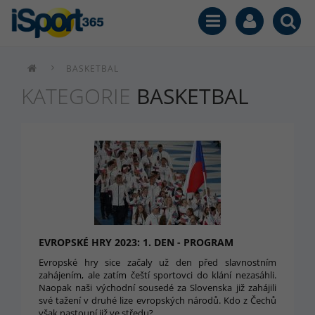
BASKETBAL
KATEGORIE
BASKETBAL
EVROPSKÉ HRY 2023: 1. DEN - PROGRAM
Evropské hry sice začaly už den před slavnostním
zahájením, ale zatím čeští sportovci do klání nezasáhli.
Naopak naši východní sousedé za Slovenska již zahájili
své tažení v druhé lize evropských národů. Kdo z Čechů
však nastoupí již ve středu?