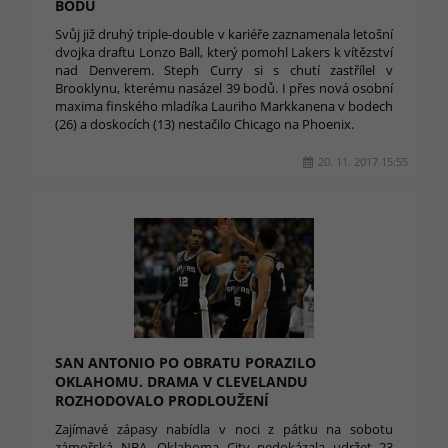
BODŮ
Svůj již druhý triple-double v kariéře zaznamenala letošní
dvojka draftu Lonzo Ball, který pomohl Lakers k vítězství
nad Denverem. Steph Curry si s chutí zastřílel v
Brooklynu, kterému nasázel 39 bodů. I přes nová osobní
maxima finského mladíka Lauriho Markkanena v bodech
(26) a doskocích (13) nestačilo Chicago na Phoenix.
20. 11. 2017 15:55
SAN ANTONIO PO OBRATU PORAZILO
OKLAHOMU. DRAMA V CLEVELANDU
ROZHODOVALO PRODLOUŽENÍ
Zajímavé zápasy nabídla v noci z pátku na sobotu
zámořská NBA. Oklahoma City nedokázala udržet 23