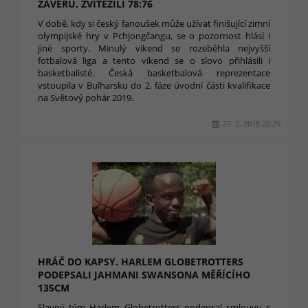
ZÁVĚRU, ZVÍTĚZILI 78:76
V době, kdy si český fanoušek může užívat finišující zimní
olympijské hry v Pchjongčangu, se o pozornost hlásí i
jiné sporty. Minulý víkend se rozeběhla nejvyšší
fotbalová liga a tento víkend se o slovo přihlásili i
basketbalisté. Česká basketbalová reprezentace
vstoupila v Bulharsku do 2. fáze úvodní části kvalifikace
na Světový pohár 2019.
27. 2. 2018 20:29
HRÁČ DO KAPSY. HARLEM GLOBETROTTERS
PODEPSALI JAHMANI SWANSONA MĚŘÍCÍHO
135CM
Slavný tým Harlem Globetrotters podepsal smlouvu s