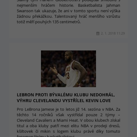
nejmenším hráčem historie. Basketbalista Jahman
Swanson tak ukazuje, že ani v tomto sportu není výška
žádnou překážkou. Talentovaný hráč menšího vzrůstu
totiž měří pouhých 135 centimetrů.
2. 1. 2018 11:29
LEBRON PROTI BÝVALÉMU KLUBU NEDOHRÁL,
VÝHRU CLEVELANDU VYSTŘÍLEL KEVIN LOVE
Pro LeBrona Jamese je to letos již 14. sezóna v NBA. Za
těchto 14 ročníků však vystřídal pouze 2 týmy –
Cleveland Cavaliers a Miami Heat. V obou klubech získal
titul a oba kluby patří mezi elitu NBA v prodeji dresů,
kšiltovek či mikin s logem klubu právě díky tomuto
fenomenálnímu basketbalistovi.