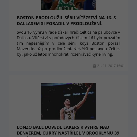
BOSTON PRODLOUŽIL SÉRII VÍTĚZSTVÍ NA 16. S
DALLASEM SI PORADIL V PRODLOUŽENÍ.
Svou 16. výhru v řadě získali hráči Celtics na palubovce v
Dallasu. Vítězství s pořadových číslem 16 bylo prozatím
tím nejtěsnějším v celé sérii, když Boston porazil
Mavericks až po prodloužení. Největší postavou Celtics
byl, jako už letos mnohokrát, rozehrávač Kyrie Irving.
21. 11. 2017 16:01
LONZO BALL DOVEDL LAKERS K VÝHŘE NAD
DENVEREM, CURRY NASTŘÍLEL V BROOKLYNU 39