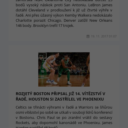
bodů vysoký náskok proti San Antoniu. LeBron James
dotáhl Cleveland v prodloužení k již už čtvrté výhře v
řadě. Ani přes úžasný výkon Kemby Walkera nedokázalo
Charlotte porazit Chicago. Denver zatížil New Orleans
146 body. Brooklyn trefil 17 trojek.
19. 11. 2017 01:07
ROZJETÝ BOSTON PŘIPSAL JIŽ 14. VÍTĚZSTVÍ V
ŘADĚ, HOUSTON SI ZASTŘÍLEL VE PHOENIXU
Celtics se třinácti výhrami v řadě a Warriors se šňůrou
osmi vítězství po sobě se utkali v souboji lídrů konferencí
v Bostonu. Chris Paul se po zranění vrátil do sestavy
Rockets, aby dopomohl kanonádě ve Phoenixu. James
Harden nastřílel 48 bodů.