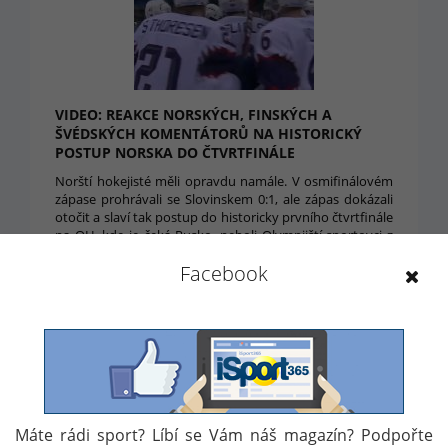
VIDEO: REAKCE NORSKÝCH, FINSKÝCH A
ŠVÉDSKÝCH KOMENTÁTORŮ NA HISTORICKÝ
POSTUP NORSKA DO ČTVRTFINÁLE
Norští hokejisté měli opravdu namále. V osmifinálovém
zápase prohrávali se Slovinskem 0:1, ale zápas dokázali
otočit a slaví tak postup do historicky prvního čtvrtfinále
na OH, kde je čeká Rusko, neboli Olympijští sportovci z
Ruska. Podívejte se na radost severských komentátorů
Facebook
po vítězném gólu.
20. 2. 2018 12:14
Máte rádi sport? Líbí se Vám náš magazín? Podpořte