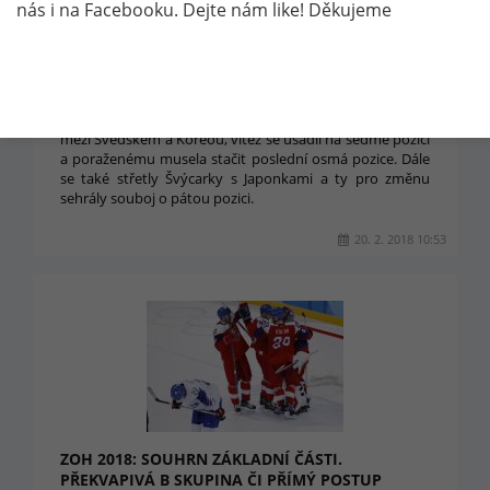
nás i na Facebooku. Dejte nám like! Děkujeme
ZOH: SEDMÉ MÍSTO PATŘÍ ŠVÉDKÁM, PRO
ZMĚNU PÁTOU POZICI OBSADILY ŠVÝCARKY
Ve čtyři ráno středoevropského času se odehrálo utkání
mezi Švédskem a Koreou, vítěz se usadil na sedmé pozici
a poraženému musela stačit poslední osmá pozice. Dále
se také střetly Švýcarky s Japonkami a ty pro změnu
sehrály souboj o pátou pozici.
20. 2. 2018 10:53
ZOH 2018: SOUHRN ZÁKLADNÍ ČÁSTI.
PŘEKVAPIVÁ B SKUPINA ČI PŘÍMÝ POSTUP