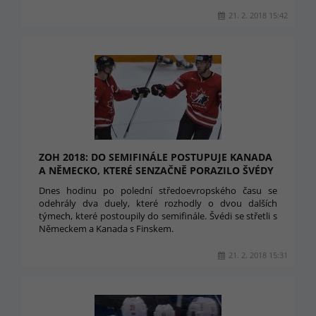
21. 2. 2018 15:42
ZOH 2018: DO SEMIFINÁLE POSTUPUJE KANADA
A NĚMECKO, KTERÉ SENZAČNĚ PORAZILO ŠVÉDY
Dnes hodinu po polední středoevropského času se
odehrály dva duely, které rozhodly o dvou dalších
týmech, které postoupily do semifinále. Švédi se střetli s
Německem a Kanada s Finskem.
21. 2. 2018 15:31