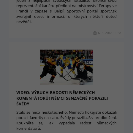
Jeden z nejlepších švédských fotbalistů ukončil svou
reprezentační kariéru předloni na mistrovství Evropy ve
Francii v zápase s Belgií. Sportovní portál sport7.sk
zveřejnil deset informací, o kterých někteří doteď
nevěděli.
6. 3. 2018 11:38
VIDEO: VÝBUCH RADOSTI NĚMECKÝCH
KOMENTÁTORŮ! NĚMCI SENZAČNĚ PORAZILI
ŠVÉDY
Stalo se něco neskutečného. Němečtí hokejisté dokázali
porazit favority na zlato. Švédy porazili 4:3 v prodloužení.
Koukněte se, jak vypadala radost německých
komentátorů.