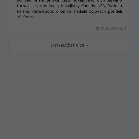
Do semifinále ženské části hokejového olympijského
turnaje se probojovaly hokejistky Kanady, USA, Ruska a
Finska, které budou o cenné medaile bojovat v pondělí
19. února.
17. 2. 2018 10:47
(107) NAČÍST VÍCE