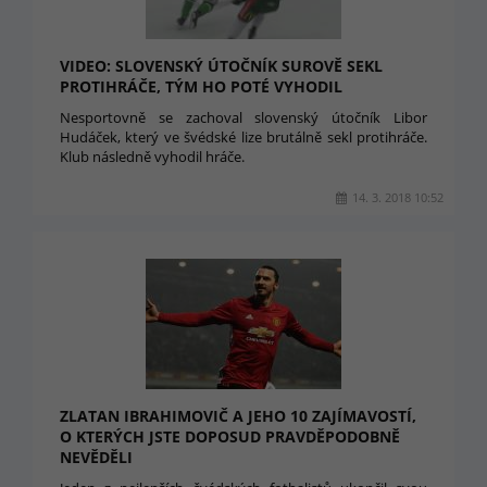
VIDEO: SLOVENSKÝ ÚTOČNÍK SUROVĚ SEKL
PROTIHRÁČE, TÝM HO POTÉ VYHODIL
Nesportovně se zachoval slovenský útočník Libor
Hudáček, který ve švédské lize brutálně sekl protihráče.
Klub následně vyhodil hráče.
14. 3. 2018 10:52
ZLATAN IBRAHIMOVIČ A JEHO 10 ZAJÍMAVOSTÍ,
O KTERÝCH JSTE DOPOSUD PRAVDĚPODOBNĚ
NEVĚDĚLI