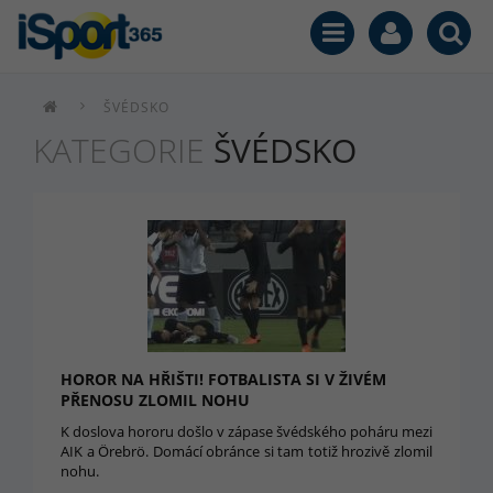
ŠVÉDSKO
KATEGORIE
ŠVÉDSKO
HOROR NA HŘIŠTI! FOTBALISTA SI V ŽIVÉM
PŘENOSU ZLOMIL NOHU
K doslova hororu došlo v zápase švédského poháru mezi
AIK a Örebrö. Domácí obránce si tam totiž hrozivě zlomil
nohu.