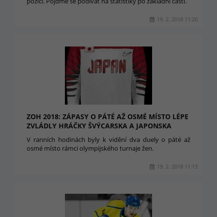
pozici. Pojďme se podívat na statistiky po základní části.
19. 2. 2018 11:20
ZOH 2018: ZÁPASY O PÁTÉ AŽ OSMÉ MÍSTO LÉPE
ZVLÁDLY HRÁČKY ŠVÝCARSKA A JAPONSKA
V ranních hodinách byly k vidění dva duely o páté až
osmé místo rámci olympijského turnaje žen.
19. 2. 2018 11:13