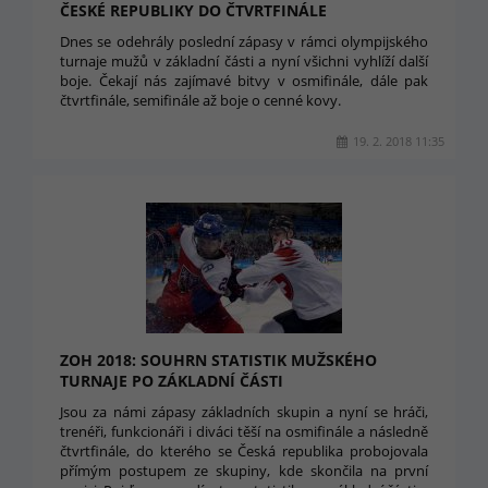
ČESKÉ REPUBLIKY DO ČTVRTFINÁLE
Dnes se odehrály poslední zápasy v rámci olympijského
turnaje mužů v základní části a nyní všichni vyhlíží další
boje. Čekají nás zajímavé bitvy v osmifinále, dále pak
čtvrtfinále, semifinále až boje o cenné kovy.
19. 2. 2018 11:35
ZOH 2018: SOUHRN STATISTIK MUŽSKÉHO
TURNAJE PO ZÁKLADNÍ ČÁSTI
Jsou za námi zápasy základních skupin a nyní se hráči,
trenéři, funkcionáři i diváci těší na osmifinále a následně
čtvrtfinále, do kterého se Česká republika probojovala
přímým postupem ze skupiny, kde skončila na první