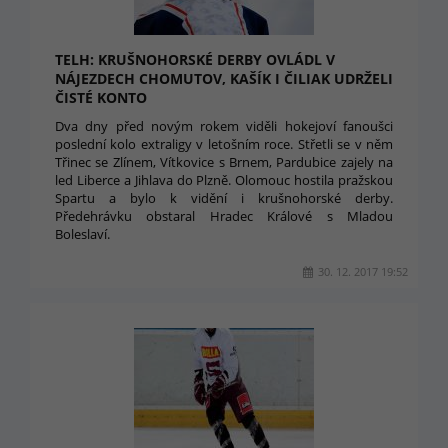
TELH: KRUŠNOHORSKÉ DERBY OVLÁDL V
NÁJEZDECH CHOMUTOV, KAŠÍK I ČILIAK UDRŽELI
ČISTÉ KONTO
Dva dny před novým rokem viděli hokejoví fanoušci
poslední kolo extraligy v letošním roce. Střetli se v něm
Třinec se Zlínem, Vítkovice s Brnem, Pardubice zajely na
led Liberce a Jihlava do Plzně. Olomouc hostila pražskou
Spartu a bylo k vidění i krušnohorské derby.
Předehrávku obstaral Hradec Králové s Mladou
Boleslaví.
30. 12. 2017 19:52