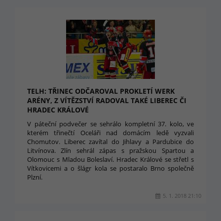
TELH: TŘINEC ODČAROVAL PROKLETÍ WERK
ARÉNY, Z VÍTĚZSTVÍ RADOVAL TAKÉ LIBEREC ČI
HRADEC KRÁLOVÉ
V páteční podvečer se sehrálo kompletní 37. kolo, ve
kterém třinečtí Oceláři nad domácím ledě vyzvali
Chomutov. Liberec zavítal do Jihlavy a Pardubice do
Litvínova. Zlín sehrál zápas s pražskou Spartou a
Olomouc s Mladou Boleslaví. Hradec Králové se střetl s
Vítkovicemi a o šlágr kola se postaralo Brno společně
Plzní.
5. 1. 2018 21:10