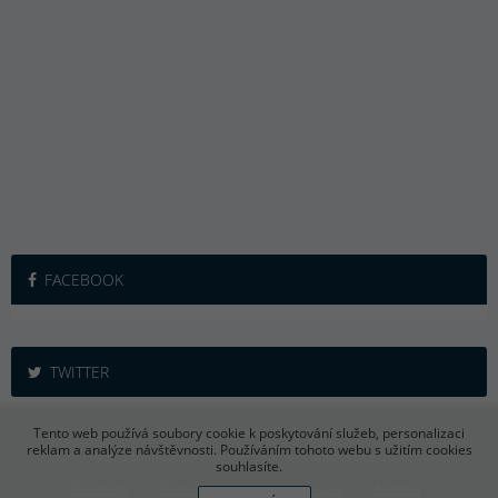
FACEBOOK
TWITTER
iSport365.cz © 2015 – 2026
Tento web používá soubory cookie k poskytování služeb, personalizaci
reklam a analýze návštěvnosti. Používáním tohoto webu s užitím cookies
Kopírování obsahu je bez souhlasu autora trestné.
souhlasíte.
Facebook
Partneři
Podmínky použití
Kontakt