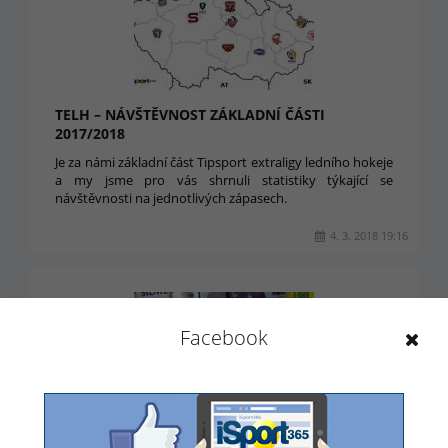
TELH – NÁVŠTĚVNOST ZÁKLADNÍ ČÁSTI
2017/2018
Je za námi základní část Tipsport extraligy ledního hokeje
a my jsme pro vás shrnuli statistiky týkající se
návštěvnosti na jednotlivých zápasech.
4. 3. 2018 19:16
Facebook
KLADENSKÝ ODCHOVANEC DNES UKONČIL