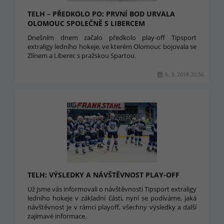
TELH – PŘEDKOLO PO: PRVNÍ BOD URVALA
OLOMOUC SPOLEČNĚ S LIBERCEM
Dnešním dnem začalo předkolo play-off Tipsport
extraligy ledního hokeje, ve kterém Olomouc bojovala se
Zlínem a Liberec s pražskou Spartou.
6. 3. 2018 20:56
TELH: VÝSLEDKY A NÁVŠTĚVNOST PLAY-OFF
Už jsme vás informovali o návštěvnosti Tipsport extraligy
ledního hokeje v základní části, nyní se podíváme, jaká
návštěvnost je v rámci playoff, všechny výsledky a další
zajímavé informace.