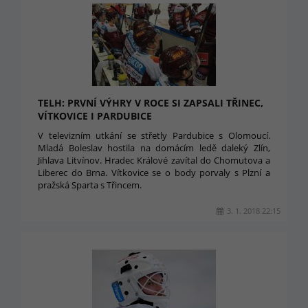
TELH: PRVNÍ VÝHRY V ROCE SI ZAPSALI TŘINEC,
VÍTKOVICE I PARDUBICE
V televizním utkání se střetly Pardubice s Olomoucí.
Mladá Boleslav hostila na domácím ledě daleký Zlín,
Jihlava Litvínov. Hradec Králové zavítal do Chomutova a
Liberec do Brna. Vítkovice se o body porvaly s Plzní a
pražská Sparta s Třincem.
3. 1. 2018 22:15