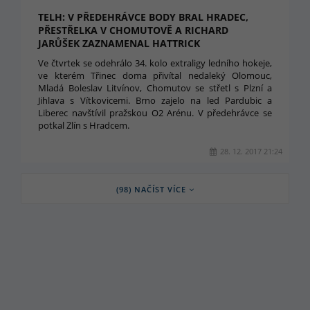
TELH: V PŘEDEHRÁVCE BODY BRAL HRADEC,
PŘESTŘELKA V CHOMUTOVĚ A RICHARD
JARŮŠEK ZAZNAMENAL HATTRICK
Ve čtvrtek se odehrálo 34. kolo extraligy ledního hokeje,
ve kterém Třinec doma přivítal nedaleký Olomouc,
Mladá Boleslav Litvínov, Chomutov se střetl s Plzní a
Jihlava s Vítkovicemi. Brno zajelo na led Pardubic a
Liberec navštívil pražskou O2 Arénu. V předehrávce se
potkal Zlín s Hradcem.
28. 12. 2017 21:24
(98) NAČÍST VÍCE