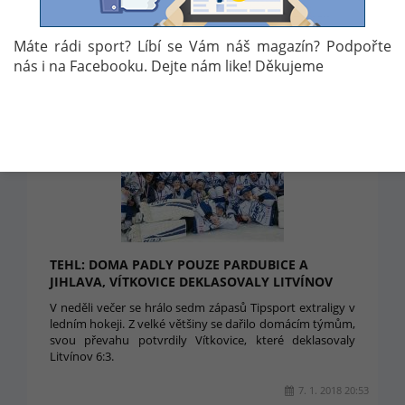
BOHATOU HOKEJOVOU KARIÉRU
Dnes čtyřiačtyřicetiletý odchovanec kladenského hokeje
Máte rádi sport? Líbí se Vám náš magazín? Podpořte
Petr Ton ukončil svojí bohatou hokejovou kariéru.
nás i na Facebooku. Dejte nám like! Děkujeme
1. 2. 2018 19:25
TEHL: DOMA PADLY POUZE PARDUBICE A
JIHLAVA, VÍTKOVICE DEKLASOVALY LITVÍNOV
V neděli večer se hrálo sedm zápasů Tipsport extraligy v
ledním hokeji. Z velké většiny se dařilo domácím týmům,
svou převahu potvrdily Vítkovice, které deklasovaly
Litvínov 6:3.
7. 1. 2018 20:53