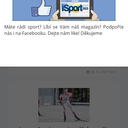
Máte rádi sport? Líbí se Vám náš magazín? Podpořte
STARTUJE TOUR DE SKI. DO BOJE JDE OSMIČKA
ČECHŮ V ČELE S JAKŠEM A NOVÁKOVOU
nás i na Facebooku. Dejte nám like! Děkujeme
První z vrcholů sezóny pro běžce na lyžích je tu. Již zítra
odstartuje běžecké Tour de Ski, které letos zavítá do
třech států. Na start se postaví hned osmička českých
reprezentantů, přičemž největší naděje budou vkládány
především do Martina Jakše a Petry Novákové.
29. 12. 2017 14:41