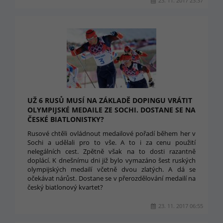
23. 11. 2017 23:37
UŽ 6 RUSŮ MUSÍ NA ZÁKLADĚ DOPINGU VRÁTIT
OLYMPIJSKÉ MEDAILE ZE SOCHI. DOSTANE SE NA
ČESKÉ BIATLONISTKY?
Rusové chtěli ovládnout medailové pořadí během her v
Sochi a udělali pro to vše. A to i za cenu použití
nelegálních cest. Zpětně však na to dosti razantně
doplácí. K dnešnímu dni již bylo vymazáno šest ruských
olympijských medailí včetně dvou zlatých. A dá se
očekávat nárůst. Dostane se v přerozdělování medailí na
český biatlonový kvartet?
23. 11. 2017 06:55