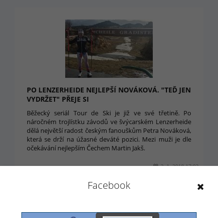
PO LENZERHEIDE NEJLEPŠÍ NOVÁKOVÁ. "TEĎ JEN
VYDRŽET" PŘEJE SI
Běžecký seriál Tour de Ski je již ve své třetině. Po
náročném trojlístku závodů ve švýcarském Lenzerheide
dělá největší radost českým fanouškům Petra Nováková,
která se drží na úžasné deváté pozici. Mezi muži je dle
očekávání nejlepším Čechem Martin Jakš.
2. 1. 2018 17:03
Facebook