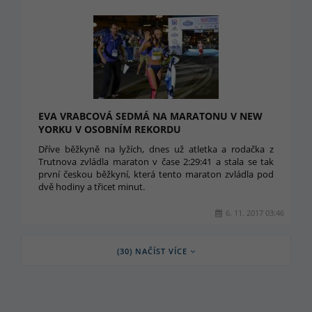
EVA VRABCOVÁ SEDMÁ NA MARATONU V NEW
YORKU V OSOBNÍM REKORDU
Dříve běžkyně na lyžích, dnes už atletka a rodačka z
Trutnova zvládla maraton v čase 2:29:41 a stala se tak
první českou běžkyní, která tento maraton zvládla pod
dvě hodiny a třicet minut.
6. 11. 2017 03:46
(30) NAČÍST VÍCE