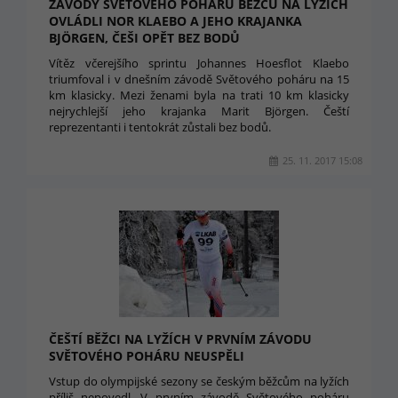
ZÁVODY SVĚTOVÉHO POHÁRU BĚŽCŮ NA LYŽÍCH
OVLÁDLI NOR KLAEBO A JEHO KRAJANKA
BJÖRGEN, ČEŠI OPĚT BEZ BODŮ
Vítěz včerejšího sprintu Johannes Hoesflot Klaebo
triumfoval i v dnešním závodě Světového poháru na 15
km klasicky. Mezi ženami byla na trati 10 km klasicky
nejrychlejší jeho krajanka Marit Björgen. Čeští
reprezentanti i tentokrát zůstali bez bodů.
25. 11. 2017 15:08
ČEŠTÍ BĚŽCI NA LYŽÍCH V PRVNÍM ZÁVODU
SVĚTOVÉHO POHÁRU NEUSPĚLI
Vstup do olympijské sezony se českým běžcům na lyžích
příliš nepovedl. V prvním závodě Světového poháru