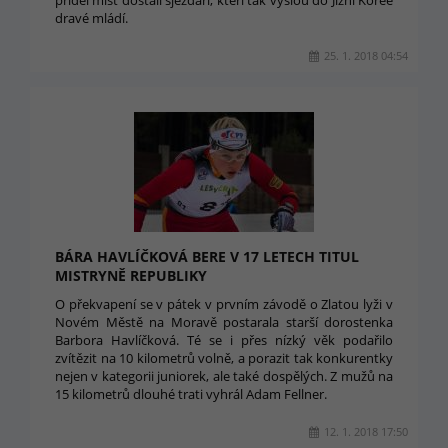
příděl míst dostali sjezdaři, kteří tak vyšlou do Jižní Koree
dravé mládí.
25. 1. 2018 04:54
BÁRA HAVLÍČKOVÁ BERE V 17 LETECH TITUL
MISTRYNĚ REPUBLIKY
O překvapení se v pátek v prvním závodě o Zlatou lyži v
Novém Městě na Moravě postarala starší dorostenka
Barbora Havlíčková. Té se i přes nízký věk podařilo
zvítězit na 10 kilometrů volně, a porazit tak konkurentky
nejen v kategorii juniorek, ale také dospělých. Z mužů na
15 kilometrů dlouhé trati vyhrál Adam Fellner.
12. 1. 2018 17:50