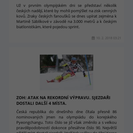
Už v prvním olympijském dni se představí několik
českých nadějí, které by mohli pomýšlet na zisk cenných
kovů. Zraky českých fanoušků se dnes upírat zejména k
Martině Sáblíkové v závodě na 3.000 metrů a k českým
biatlonistkám, které pojedou sprint.
10. 2. 2018 03:21
ZOH: ATAK NA REKORDNÍ VÝPRAVU. SJEZDAŘI
DOSTALI DALŠÍ 4 MÍSTA.
Česká republika do dnešního dne čítala přesně 86
nominovaných jmen na olympiádu do korejského
Pyeongchangu. Toto číslo se již však změnilo a s velkou
pravděpodobností dokonce přesáhne číslo 90. Největší