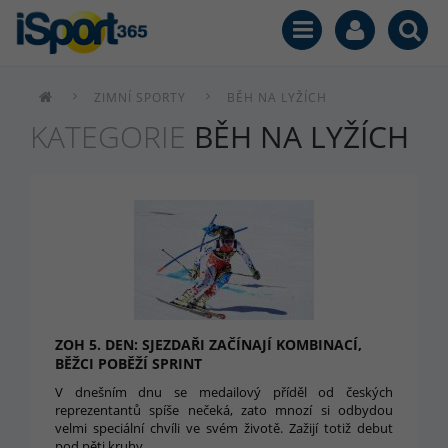
ZIMNÍ SPORTY
BĚH NA LYŽÍCH
KATEGORIE
BĚH NA LYŽÍCH
ZOH 5. DEN: SJEZDAŘI ZAČÍNAJÍ KOMBINACÍ,
BĚŽCI POBĚŽÍ SPRINT
V dnešním dnu se medailový příděl od českých
reprezentantů spíše nečeká, zato mnozí si odbydou
velmi speciální chvíli ve svém životě. Zažijí totiž debut
pod pěti kruhy.