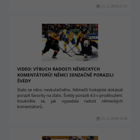
21. 2. 2018 21:51
VIDEO: VÝBUCH RADOSTI NĚMECKÝCH
KOMENTÁTORŮ! NĚMCI SENZAČNĚ PORAZILI
ŠVÉDY
Stalo se něco neskutečného. Němečtí hokejisté dokázali
porazit favority na zlato. Švédy porazili 4:3 v prodloužení.
Koukněte se, jak vypadala radost německých
komentátorů.
21. 2. 2018 15:42