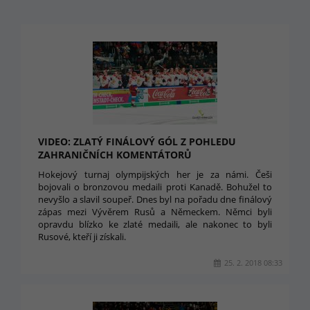
VIDEO: ZLATÝ FINÁLOVÝ GÓL Z POHLEDU
ZAHRANIČNÍCH KOMENTÁTORŮ
Hokejový turnaj olympijských her je za námi. Češi
bojovali o bronzovou medaili proti Kanadě. Bohužel to
nevyšlo a slavil soupeř. Dnes byl na pořadu dne finálový
zápas mezi Vývěrem Rusů a Německem. Němci byli
opravdu blízko ke zlaté medaili, ale nakonec to byli
Rusové, kteří ji získali.
25. 2. 2018 08:33