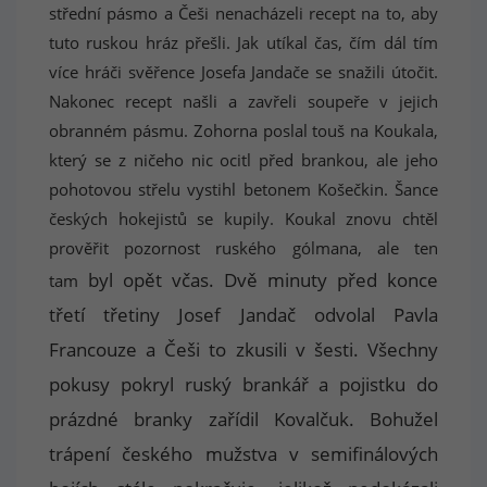
střední pásmo a Češi nenacházeli recept na to, aby
tuto ruskou hráz přešli. Jak utíkal čas, čím dál tím
více hráči svěřence Josefa Jandače se snažili útočit.
Nakonec recept našli a zavřeli soupeře v jejich
obranném pásmu. Zohorna poslal touš na Koukala,
který se z ničeho nic ocitl před brankou, ale jeho
pohotovou střelu vystihl betonem Košečkin. Šance
českých hokejistů se kupily. Koukal znovu chtěl
prověřit pozornost ruského gólmana, ale ten
byl opět včas. Dvě minuty před konce
tam
třetí třetiny Josef Jandač odvolal Pavla
Francouze a Češi to zkusili v šesti. Všechny
pokusy pokryl ruský brankář a pojistku do
prázdné branky zařídil Kovalčuk. Bohužel
trápení českého mužstva v semifinálových