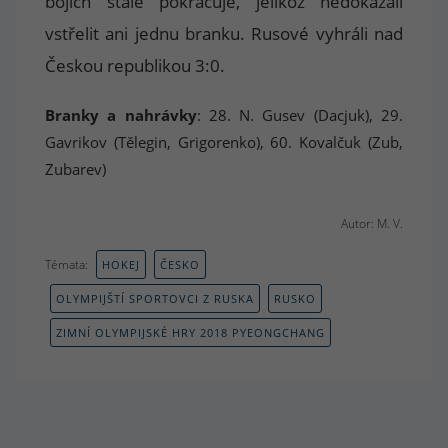
bojích stále pokračuje, jelikož nedokázali
vstřelit ani jednu branku. Rusové vyhráli nad
Českou republikou 3:0.
Branky a nahrávky
: 28. N. Gusev (Dacjuk), 29.
Gavrikov (Tělegin, Grigorenko), 60. Kovalčuk (Zub,
Zubarev)
Autor: M. V.
Témata:
HOKEJ
ČESKO
OLYMPIJŠTÍ SPORTOVCI Z RUSKA
RUSKO
ZIMNÍ OLYMPIJSKÉ HRY 2018 PYEONGCHANG