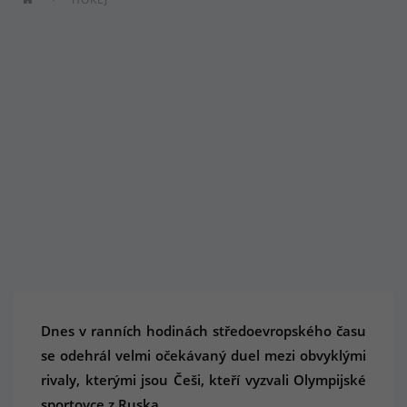
Dnes v ranních hodinách středoevropského času
se odehrál velmi očekávaný duel mezi obvyklými
rivaly, kterými jsou Češi, kteří vyzvali Olympijské
sportovce z Ruska.