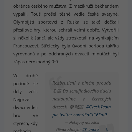
obránce českého mužstva. Z mezikruží bekhendem
vypálil. Touš prošel těsně vedle české svatyně.
Olympijští sportovci z Ruska se také dočkali
přesilové hry, kterou sehráli velmi dobře. Vytvořili
si několik šancí, ale vždy ztroskotali na vynikajícím
Francouzovi. Střelecky byla úvodní perioda takřka
vyrovnaná a po odehraných dvaceti minutách byl
zápas nerozhodný 0:0.
Ve druhé
Rozbruslení v plném proudu
periodě se
💪🏻 Do semifinálového duelu
děly věci.
nastoupíme v červených
Nejprve
dresech 🔴🙌🏻
#CzechTeam
diváci viděli
pic.twitter.com/ISdCtC6FmP
hru ve
— Hokejový nároďák
čtyřech, kdy
(@narodnitym)
23. února 2018
rozhodčí