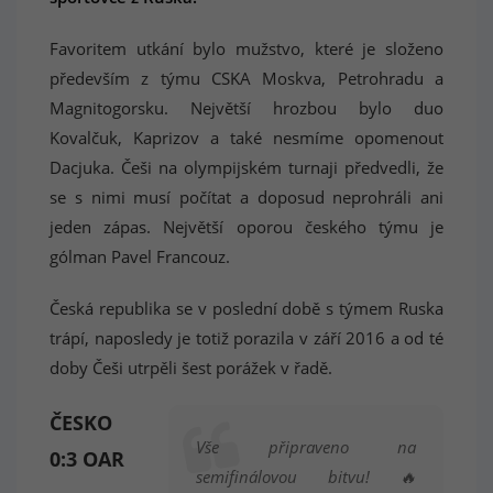
Favoritem utkání bylo mužstvo, které je složeno
především z týmu CSKA Moskva, Petrohradu a
Magnitogorsku. Největší hrozbou bylo duo
Kovalčuk, Kaprizov a také nesmíme opomenout
Dacjuka. Češi na olympijském turnaji předvedli, že
se s nimi musí počítat a doposud neprohráli ani
jeden zápas. Největší oporou českého týmu je
gólman Pavel Francouz.
Česká republika se v poslední době s týmem Ruska
trápí, naposledy je totiž porazila v září 2016 a od té
doby Češi utrpěli šest porážek v řadě.
ČESKO
Vše připraveno na
0:3 OAR
semifinálovou bitvu! 🔥