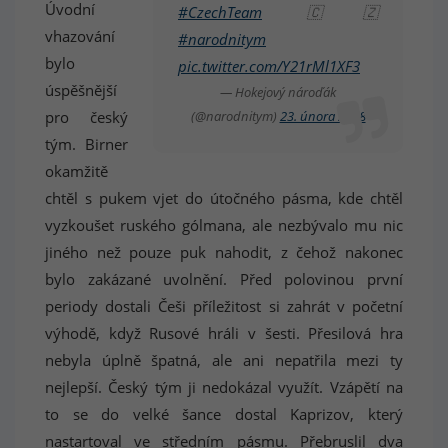
Úvodní
#CzechTeam
🇨🇿
vhazování
#narodnitym
bylo
pic.twitter.com/Y21rMl1XF3
úspěšnější
— Hokejový nároďák
pro český
(@narodnitym)
23. února 2018
tým. Birner
okamžitě
chtěl s pukem vjet do útočného pásma, kde chtěl
vyzkoušet ruského gólmana, ale nezbývalo mu nic
jiného než pouze puk nahodit, z čehož nakonec
bylo zakázané uvolnění. Před polovinou první
periody dostali Češi příležitost si zahrát v početní
výhodě, když Rusové hráli v šesti. Přesilová hra
nebyla úplně špatná, ale ani nepatřila mezi ty
nejlepší. Český tým ji nedokázal využít. Vzápětí na
to se do velké šance dostal Kaprizov, který
nastartoval ve středním pásmu. Přebruslil dva