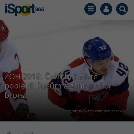
ZOH 2018: Čeští hokejisté
podlehli Rusům a zahrají si o
bronz
Foto: https://twitter.com/russiahockey
HOKEJ