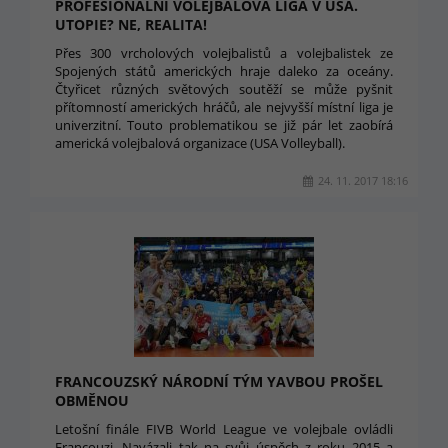
PROFESIONÁLNÍ VOLEJBALOVÁ LIGA V USA.
UTOPIE? NE, REALITA!
Přes 300 vrcholových volejbalistů a volejbalistek ze
Spojených států amerických hraje daleko za oceány.
Čtyřicet různých světových soutěží se může pyšnit
přítomností amerických hráčů, ale nejvyšší místní liga je
univerzitní. Touto problematikou se již pár let zaobírá
americká volejbalová organizace (USA Volleyball).
24. 11. 2017 18:16
FRANCOUZSKÝ NÁRODNÍ TÝM YAVBOU PROŠEL
OBMĚNOU
Letošní finále FIVB World League ve volejbale ovládli
Francouzi. Navázali tak na svůj úspěch z roku 2015 a