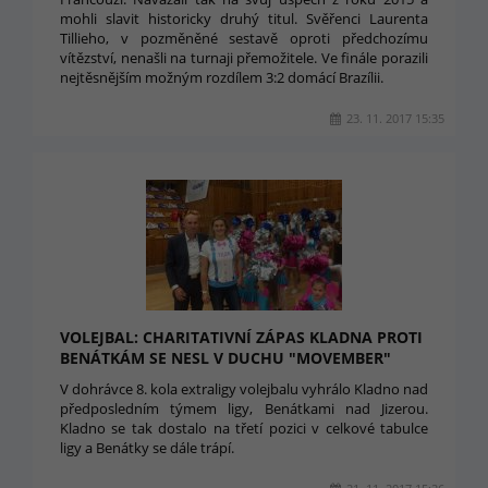
mohli slavit historicky druhý titul. Svěřenci Laurenta
Tillieho, v pozměněné sestavě oproti předchozímu
vítězství, nenašli na turnaji přemožitele. Ve finále porazili
nejtěsnějším možným rozdílem 3:2 domácí Brazílii.
23. 11. 2017 15:35
VOLEJBAL: CHARITATIVNÍ ZÁPAS KLADNA PROTI
BENÁTKÁM SE NESL V DUCHU "MOVEMBER"
V dohrávce 8. kola extraligy volejbalu vyhrálo Kladno nad
předposledním týmem ligy, Benátkami nad Jizerou.
Kladno se tak dostalo na třetí pozici v celkové tabulce
ligy a Benátky se dále trápí.