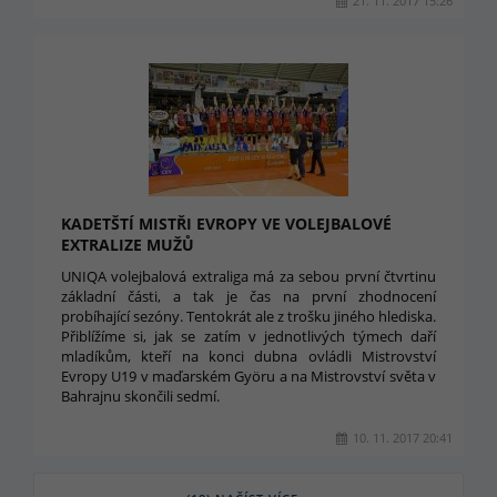
21. 11. 2017 15:26
KADETŠTÍ MISTŘI EVROPY VE VOLEJBALOVÉ
EXTRALIZE MUŽŮ
UNIQA volejbalová extraliga má za sebou první čtvrtinu
základní části, a tak je čas na první zhodnocení
probíhající sezóny. Tentokrát ale z trošku jiného hlediska.
Přiblížíme si, jak se zatím v jednotlivých týmech daří
mladíkům, kteří na konci dubna ovládli Mistrovství
Evropy U19 v maďarském Györu a na Mistrovství světa v
Bahrajnu skončili sedmí.
10. 11. 2017 20:41