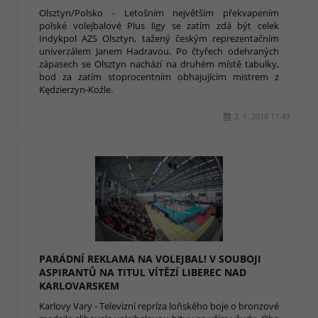
Olsztyn/Polsko - Letošním největším překvapením
polské volejbalové Plus ligy se zatím zdá být celek
Indykpol AZS Olsztyn, tažený českým reprezentačním
univerzálem Janem Hadravou. Po čtyřech odehraných
zápasech se Olsztyn nachází na druhém místě tabulky,
bod za zatím stoprocentním obhajujícím mistrem z
Kędzierzyn-Koźle.
2. 1. 2018 11:49
PARÁDNÍ REKLAMA NA VOLEJBAL! V SOUBOJI
ASPIRANTŮ NA TITUL VÍTĚZÍ LIBEREC NAD
KARLOVARSKEM
Karlovy Vary - Televizní repríza loňského boje o bronzové