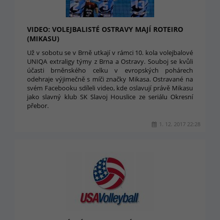
VIDEO: VOLEJBALISTÉ OSTRAVY MAJÍ ROTEIRO
(MIKASU)
Už v sobotu se v Brně utkají v rámci 10. kola volejbalové
UNIQA extraligy týmy z Brna a Ostravy. Souboj se kvůli
účasti brněnského celku v evropských pohárech
odehraje výjimečně s míči značky Mikasa. Ostravané na
svém Facebooku sdíleli video, kde oslavují právě Mikasu
jako slavný klub SK Slavoj Houslice ze seriálu Okresní
přebor.
1. 12. 2017 22:28