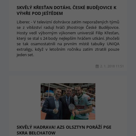
SKVĚLÝ KŘESŤAN DOTÁHL ČESKÉ BUDĚJOVICE K
VÝHŘE POD JEŠTĚDEM
Liberec - V televizní dohrávce zatím neporažených týmů
se z vítězství radují hráči Jihostroje České Budějovice.
Hosty vedl výborným výkonem univerzál Filip Křesťan,
který se stal s 24 body nejlepším hráčem utkání. Jihočeši
se tak osamostatnili na prvním místě tabulky UNIQA
extraligy, když v letošním ročníku zatím ztratili pouze
jeden set.
2. 1. 2018 11:51
SKVĚLÝ HADRAVA! AZS OLSZTYN PORÁŽÍ PGE
SKRA BEŁCHATOW