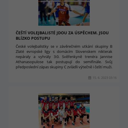
ČEŠTÍ VOLEJBALISTÉ JDOU ZA ÚSPĚCHEM. JSOU
BLÍZKO POSTUPU
České volejbalistky se v závěrečném utkání skupiny B
Zlaté evropské ligy s domácím Slovenskem nikterak
nepáraly a vyhrály 3:0. Svěřenkyně trenéra Jannise
Athanasopulose tak postupují do semifinále. Svůj
předposlední zápas skupiny C zvládli výtečně i čeští muži.
15. 6. 2023 03:16