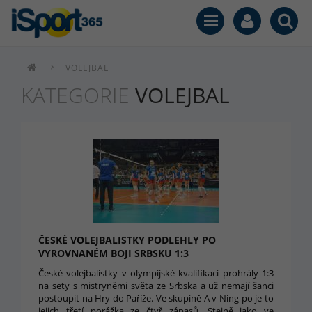
VOLEJBAL
KATEGORIE
VOLEJBAL
ČESKÉ VOLEJBALISTKY PODLEHLY PO
VYROVNANÉM BOJI SRBSKU 1:3
České volejbalistky v olympijské kvalifikaci prohrály 1:3
na sety s mistryněmi světa ze Srbska a už nemají šanci
postoupit na Hry do Paříže. Ve skupině A v Ning-po je to
jejich třetí porážka ze čtyř zápasů. Stejně jako ve