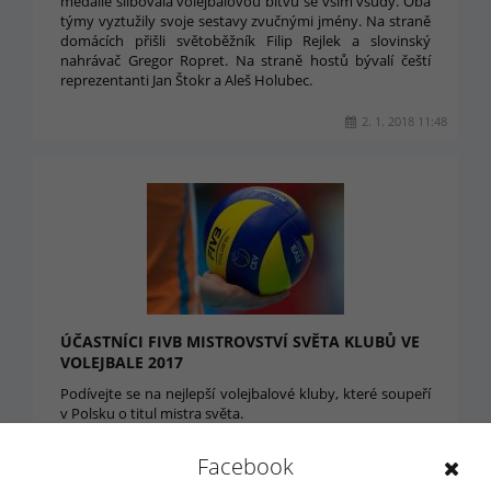
medaile slibovala volejbalovou bitvu se vším všudy. Oba
týmy vyztužily svoje sestavy zvučnými jmény. Na straně
domácích přišli světoběžník Filip Rejlek a slovinský
nahrávač Gregor Ropret. Na straně hostů bývalí čeští
reprezentanti Jan Štokr a Aleš Holubec.
2. 1. 2018 11:48
ÚČASTNÍCI FIVB MISTROVSTVÍ SVĚTA KLUBŮ VE
VOLEJBALE 2017
Podívejte se na nejlepší volejbalové kluby, které soupeří
v Polsku o titul mistra světa.
16. 12. 2017 14:41
Facebook