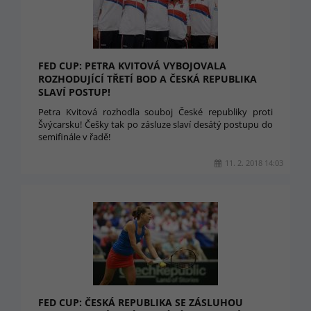
FED CUP: PETRA KVITOVÁ VYBOJOVALA
ROZHODUJÍCÍ TŘETÍ BOD A ČESKÁ REPUBLIKA
SLAVÍ POSTUP!
Petra Kvitová rozhodla souboj České republiky proti
Švýcarsku! Češky tak po zásluze slaví desátý postupu do
semifinále v řadě!
11. 2. 2018 14:03
FED CUP: ČESKÁ REPUBLIKA SE ZÁSLUHOU