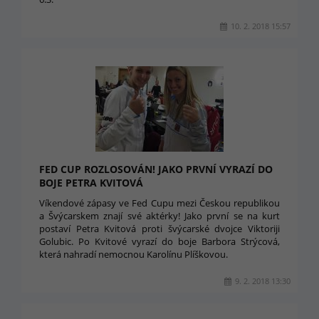
10. 2. 2018 15:57
FED CUP ROZLOSOVÁN! JAKO PRVNÍ VYRAZÍ DO
BOJE PETRA KVITOVÁ
Víkendové zápasy ve Fed Cupu mezi Českou republikou
a Švýcarskem znají své aktérky! Jako první se na kurt
postaví Petra Kvitová proti švýcarské dvojce Viktoriji
Golubic. Po Kvitové vyrazí do boje Barbora Strýcová,
která nahradí nemocnou Karolínu Plíškovou.
9. 2. 2018 13:30