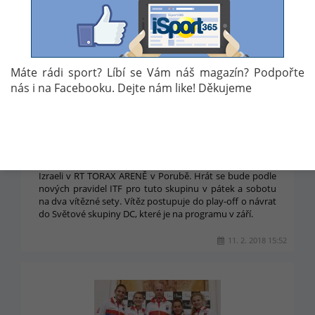
Máte rádi sport? Líbí se Vám náš magazín? Podpořte
nás i na Facebooku. Dejte nám like! Děkujeme
BERDYCH UKONČIL REPREZENTAČNÍ KARIÉRU.
PROTI IZRAELI NASTOUPÍ HRÁČI V PORUBĚ
Čeští tenisté nastoupí ve dnech šestého a sedmého
dubna 2018 ve druhém kole euroafrické skupiny proti
Izraeli v RT TORAX ARENĚ v Porubě. Hrát se bude podle
nových pravidel ITF pro tuto skupinu v pátek a sobotu
na dva vítězné sety. Vítěz postupuje do play-off o návrat
do Světové skupiny DC, které je na programu v září.
11. 2. 2018 15:52