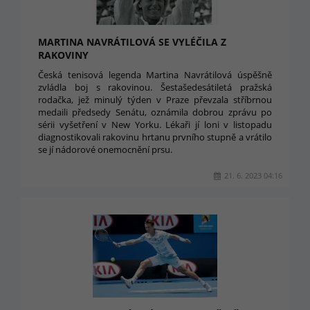
MARTINA NAVRÁTILOVÁ SE VYLÉČILA Z
RAKOVINY
Česká tenisová legenda Martina Navrátilová úspěšně
zvládla boj s rakovinou. Šestašedesátiletá pražská
rodačka, jež minulý týden v Praze převzala stříbrnou
medaili předsedy Senátu, oznámila dobrou zprávu po
sérii vyšetření v New Yorku. Lékaři jí loni v listopadu
diagnostikovali rakovinu hrtanu prvního stupně a vrátilo
se jí nádorové onemocnění prsu.
21. 6. 2023 04:16