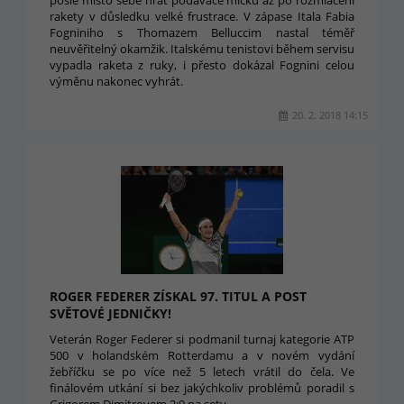
pošle místo sebe hrát podavače míčků až po rozmlácení
rakety v důsledku velké frustrace. V zápase Itala Fabia
Fogniniho s Thomazem Belluccim nastal téměř
neuvěřitelný okamžik. Italskému tenistovi během servisu
vypadla raketa z ruky, i přesto dokázal Fognini celou
výměnu nakonec vyhrát.
20. 2. 2018 14:15
ROGER FEDERER ZÍSKAL 97. TITUL A POST
SVĚTOVÉ JEDNIČKY!
Veterán Roger Federer si podmanil turnaj kategorie ATP
500 v holandském Rotterdamu a v novém vydání
žebříčku se po více než 5 letech vrátil do čela. Ve
finálovém utkání si bez jakýchkoliv problémů poradil s