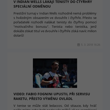
V INDIAN WELLS LÁKAJÍ TENISTY DO ČTYŘHRY
SPECIÁLNÍ ODMĚNOU
Prestižní turnaj v Indian Wells rozhodně nemá problémy
s hvězdným obsazením ve dvouhře i čtyřhře. Přesto se
pořadatelé rozhodli nalákat tenisty do čtyřhry pomocí
"motivačního bonusu". Tenista nebo tenistka, jenž
dokáže získat titul ve dvouhře i čtyřhře získá navíc milion
dolarů!
5. 3. 2018 16:26
VIDEO: FABIO FOGNINI UPUSTIL PŘI SERVISU
RAKETU, PŘESTO VÝMĚNU OVLÁDL
V tenise se může stát ledaccos. Od sitauce, kdy hráč