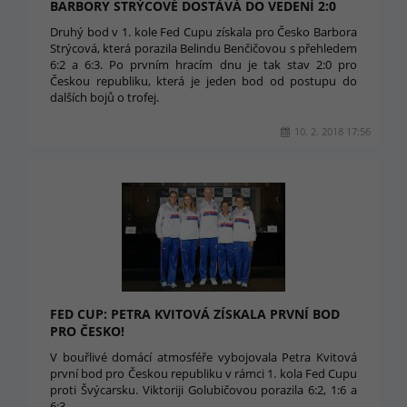
BARBORY STRÝCOVÉ DOSTÁVÁ DO VEDENÍ 2:0
Druhý bod v 1. kole Fed Cupu získala pro Česko Barbora
Strýcová, která porazila Belindu Benčičovou s přehledem
6:2 a 6:3. Po prvním hracím dnu je tak stav 2:0 pro
Českou republiku, která je jeden bod od postupu do
dalších bojů o trofej.
10. 2. 2018 17:56
FED CUP: PETRA KVITOVÁ ZÍSKALA PRVNÍ BOD
PRO ČESKO!
V bouřlivé domácí atmosféře vybojovala Petra Kvitová
první bod pro Českou republiku v rámci 1. kola Fed Cupu
proti Švýcarsku. Viktoriji Golubičovou porazila 6:2, 1:6 a
6:3.