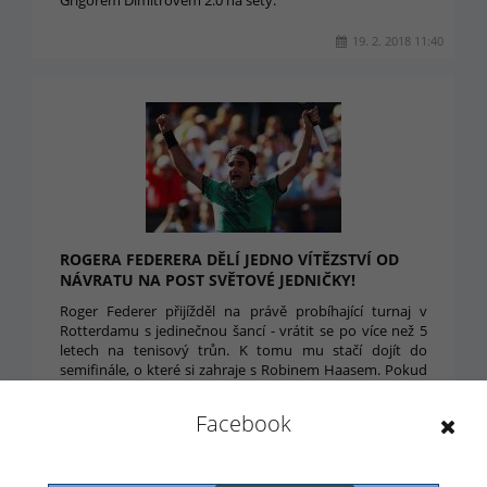
Grigorem Dimitrovem 2:0 na sety.
19. 2. 2018 11:40
ROGERA FEDERERA DĚLÍ JEDNO VÍTĚZSTVÍ OD
NÁVRATU NA POST SVĚTOVÉ JEDNIČKY!
Roger Federer přijížděl na právě probíhající turnaj v
Rotterdamu s jedinečnou šancí - vrátit se po více než 5
letech na tenisový trůn. K tomu mu stačí dojít do
semifinále, o které si zahraje s Robinem Haasem. Pokud
si s Holanďanem poradí, překoná další fantastické
rekordy.
Facebook
16. 2. 2018 00:14