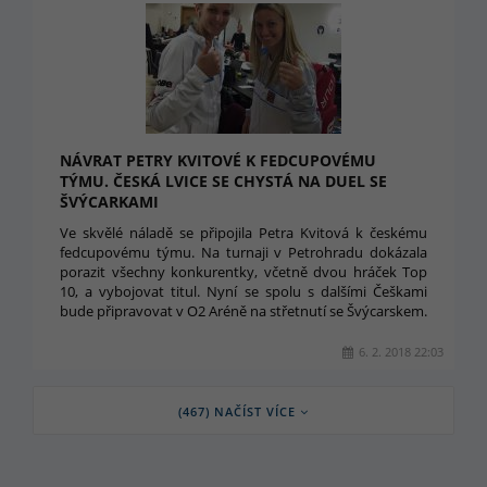
NÁVRAT PETRY KVITOVÉ K FEDCUPOVÉMU
TÝMU. ČESKÁ LVICE SE CHYSTÁ NA DUEL SE
ŠVÝCARKAMI
Ve skvělé náladě se připojila Petra Kvitová k českému
fedcupovému týmu. Na turnaji v Petrohradu dokázala
porazit všechny konkurentky, včetně dvou hráček Top
10, a vybojovat titul. Nyní se spolu s dalšími Češkami
bude připravovat v O2 Aréně na střetnutí se Švýcarskem.
6. 2. 2018 22:03
(467) NAČÍST VÍCE