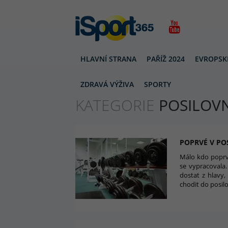
HLAVNÍ STRANA
PAŘÍŽ 2024
EVROPSK
POSILOVNA
ZDRAVÁ VÝŽIVA
SPORTY
KATEGORIE
POSILOV
POPRVÉ V PO
Málo kdo poprvé
se vypracovala.
dostat z hlavy
chodit do posil