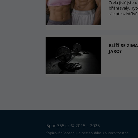
Zcela jistě jste
břišní svaly. T
síle přesvědčiv
BLÍŽÍ SE ZIM
JARO?
iSport365.cz © 2015 – 2026
Kopírování obsahu je bez souhlasu autora trestné.