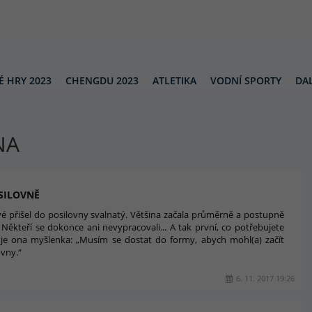
É HRY 2023
CHENGDU 2023
ATLETIKA
VODNÍ SPORTY
DAL
NA
SILOVNĚ
 přišel do posilovny svalnatý. Většina začala průměrně a postupně
 Někteří se dokonce ani nevypracovali... A tak první, co potřebujete
, je ona myšlenka: „Musím se dostat do formy, abych mohl(a) začít
ovny.“
6. 11. 2017 19:26