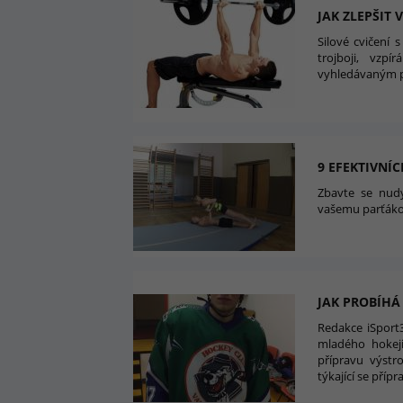
JAK ZLEPŠIT
Silové cvičení 
trojboji, vzp
vyhledávaným p
9 EFEKTIVNÍ
Zbavte se nudy
vašemu parťáko
JAK PROBÍHÁ
Redakce iSport3
mladého hokeji
přípravu výstr
týkající se přípr