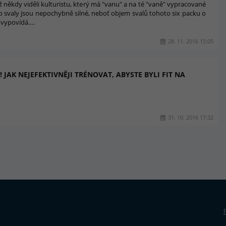
 už někdy viděli kulturistu, který má "vanu" a na té "vaně" vypracované
yto svaly jsou nepochybně silné, neboť objem svalů tohoto six packu o
ě vypovídá.…
28. 11. 2016 15:05
A! JAK NEJEFEKTIVNĚJI TRÉNOVAT, ABYSTE BYLI FIT NA
31. 10. 2016 17:32