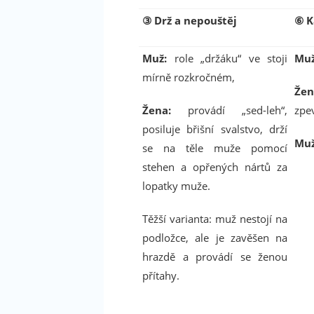
③
Drž a nepouštěj
⑥
K
Muž:
role „držáku“ ve stoji
Muž
mírně rozkročném,
Žen
Žena:
provádí „sed-leh“,
zpev
posiluje břišní svalstvo, drží
Muž
se na těle muže pomocí
stehen a opřených nártů za
lopatky muže.
Těžší varianta: muž nestojí na
podložce, ale je zavěšen na
hrazdě a provádí se ženou
přítahy.