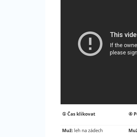
①
Čas klikovat
④
P
Muž:
leh na zádech
Muž