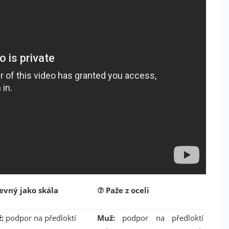
evný jako skála
⑦
Paže z oceli
:
podpor na předloktí
Muž:
podpor na předloktí