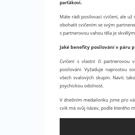
parťákovi.
Máte rádi posilovací cvičení, ale už 
obohatit cvičením se svým partnerem 
s partnerovou vahou těla je skvělý
Jaké benefity posilování v páru p
Cvičení s vlastní či partnerovou
posilování. Vyžaduje naprostou so
všech svalových skupin. Navíc tak
psychickou odolnost.
V dnešním medailonku jsme pro vás p
cvik má svůj název, podle kterého mů