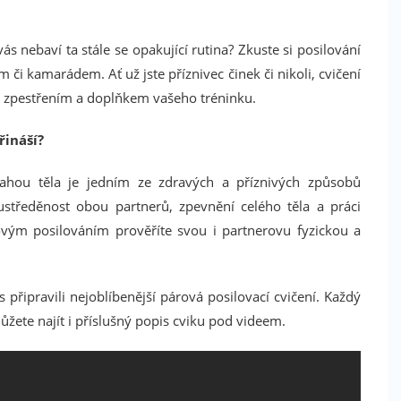
vás nebaví ta stále se opakující rutina? Zkuste si posilování
či kamarádem. Ať už jste příznivec činek či nikoli, cvičení
m zpestřením a doplňkem vašeho tréninku.
řináší?
 vahou těla je jedním ze zdravých a příznivých způsobů
ustředěnost obou partnerů, zpevnění celého těla a práci
ovým posilováním prověříte svou i partnerovu fyzickou a
řipravili nejoblíbenější párová posilovací cvičení. Každý
žete najít i příslušný popis cviku pod videem.