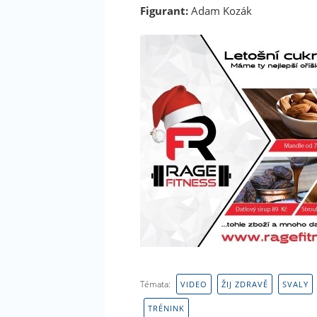
Figurant:
Adam Kozák
Témata:
VIDEO
ŽIJ ZDRAVĚ
SVALY
TRÉNINK