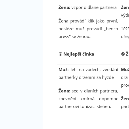
Žena:
vzpor o dlaně partnera
Žen
výd
Žena provádí klik jako první,
posléze muž provádí „bench
Těž
press“ se ženou
.
dře
②
Nejlepší činka
⑤
Ž
Muž:
leh na zádech, zvedání
Muž
partnerky držením za hýždě
drž
pro
Žena:
sed v dlaních partnera,
zpevnění /mírná dopomoc
Žen
partnerovi tonizací stehen.
par