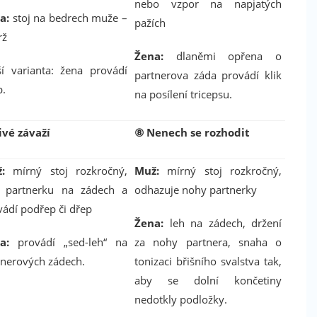
nebo vzpor na napjatých
a:
stoj na bedrech muže –
pažích
rž
Žena:
dlaněmi opřena o
Facebook
ší varianta: žena provádí
partnerova záda provádí klik
p.
na posílení tricepsu.
Máte rádi sport? Líbí se Vám náš magazín?
Podpořte nás i na Facebooku. Dejte nám like!
ivé závaží
⑧
Nenech se rozhodit
Děkujeme
:
mírný stoj rozkročný,
Muž:
mírný stoj rozkročný,
í partnerku na zádech a
odhazuje nohy partnerky
vádí podřep či dřep
Žena:
leh na zádech, držení
a:
provádí „sed-leh“ na
za nohy partnera, snaha o
tnerových zádech.
tonizaci břišního svalstva tak,
aby se dolní končetiny
nedotkly podložky.