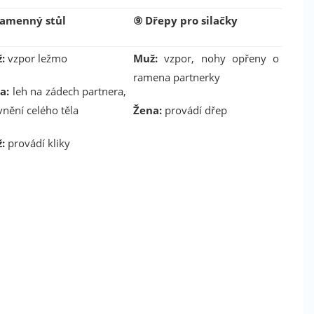
amenný stůl
⑨
Dřepy pro silačky
:
vzpor ležmo
Muž:
vzpor, nohy opřeny o
ramena partnerky
a:
leh na zádech partnera,
nění celého těla
Žena:
provádí dřep
:
provádí kliky