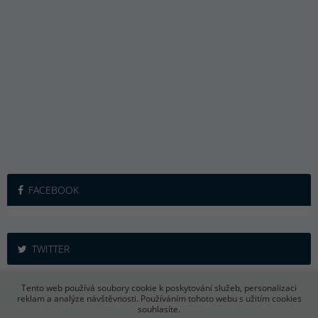
FACEBOOK
TWITTER
iSport365.cz © 2015 – 2026
Tento web používá soubory cookie k poskytování služeb, personalizaci
reklam a analýze návštěvnosti. Používáním tohoto webu s užitím cookies
Kopírování obsahu je bez souhlasu autora trestné.
souhlasíte.