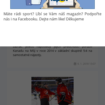
Máte rádi sport? Líbí se Vám náš magazín? Podpořte
MSJ: VIDEO: ČESKÁ REPUBLIKA PORAZILA
nás i na Facebooku. Dejte nám like! Děkujeme
KANADU POUZE JEDENKRÁT. PŘIDÁ ZÍTRA
DRUHOU VÝHRU?
Zítra ve dvě hodiny ráno středoevropského času Češi
sehrají semifinálový duel proti nejtěžšímu soupeři na
turnaji, čím že Kanada. Čeští mladíci se budou snažit o
zázrak, jelikož naposledy jejich předchůdci porazili
Kanadu na MSJ v roce 2014 v základní skupině 5:4 na
samostatné nájezdy.
4. 1. 2018 13:07