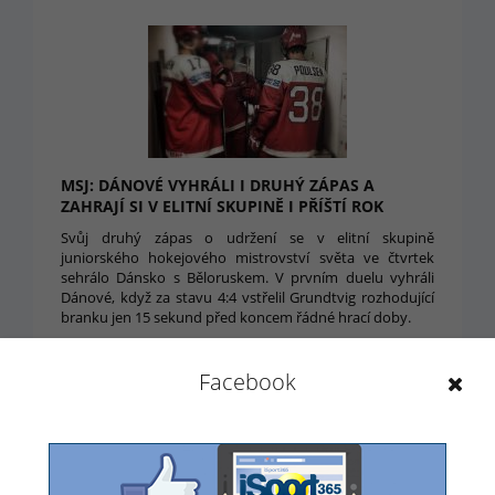
MSJ: DÁNOVÉ VYHRÁLI I DRUHÝ ZÁPAS A
ZAHRAJÍ SI V ELITNÍ SKUPINĚ I PŘÍŠTÍ ROK
Svůj druhý zápas o udržení se v elitní skupině
juniorského hokejového mistrovství světa ve čtvrtek
sehrálo Dánsko s Běloruskem. V prvním duelu vyhráli
Dánové, když za stavu 4:4 vstřelil Grundtvig rozhodující
branku jen 15 sekund před koncem řádné hrací doby.
4. 1. 2018 22:21
Facebook