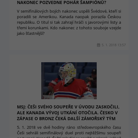
NAKONEC POZVEDNE POHÁR ŠAMPIÓNŮ?
V semifinálových bojích nakonec uspěli Švédové, kteří si
poradili se Amerikou. Kanada naopak porazila Českou
republiku. O titul si tak zahrají hráči s javorovými listy a
třemi korunkami. Kdo nakonec z tohoto souboje vzejde
jako šťastnější?
5. 1. 2018 13:57
MSJ: ČEŠI SVÉHO SOUPEŘE V ÚVODU ZASKOČILI,
ALE KANADA VÝVOJ UTKÁNÍ OTOČILA. ČESKO V
ZÁPASE O BRONZ ČEKÁ DALŠÍ ZÁMOŘSKÝ TÝM
5. 1. 2018 ve dvě hodiny ráno středoevropského času
Češi sehráli semifinálový duel proti nejtěžšímu soupeři