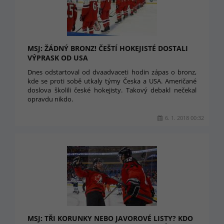
MSJ: ŽÁDNÝ BRONZ! ČEŠTÍ HOKEJISTÉ DOSTALI
VÝPRASK OD USA
Dnes odstartoval od dvaadvaceti hodin zápas o bronz,
kde se proti sobě utkaly týmy Česka a USA. Američané
doslova školili české hokejisty. Takový debakl nečekal
opravdu nikdo.
6. 1. 2018 00:32
MSJ: TŘI KORUNKY NEBO JAVOROVÉ LISTY? KDO