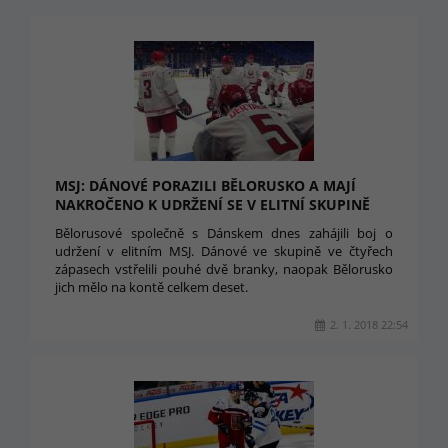
MSJ: DÁNOVÉ PORAZILI BĚLORUSKO A MAJÍ
NAKROČENO K UDRŽENÍ SE V ELITNÍ SKUPINĚ
Bělorusové společně s Dánskem dnes zahájili boj o
udržení v elitním MSJ. Dánové ve skupině ve čtyřech
zápasech vstřelili pouhé dvě branky, naopak Bělorusko
jich mělo na kontě celkem deset.
2. 1. 2018 22:54