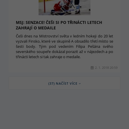
MSJ: SENZACE! ČEŠI SI PO TŘINÁCTI LETECH
ZAHRAJÍ O MEDAILE
Češi dnes na Mistrovství světa v ledním hokeji do 20 let
vyzvali Finsko, které ve skupině A obsadilo třetí místo se
šesti body. Tým pod vedením Filipa Pešána svého
severského soupeře dokázal porazit až v nájezdech a po
třinácti letech si tak zahraje o medaile.
2. 1. 2018 20:59
(37) NAČÍST VÍCE