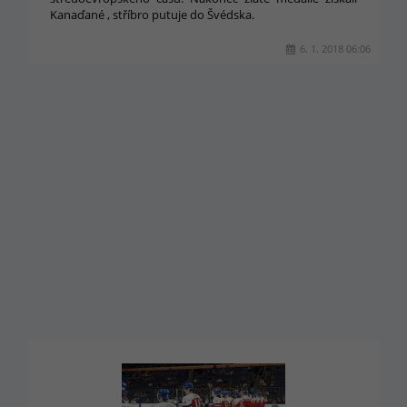
Kanaďané , stříbro putuje do Švédska.
6. 1. 2018 06:06