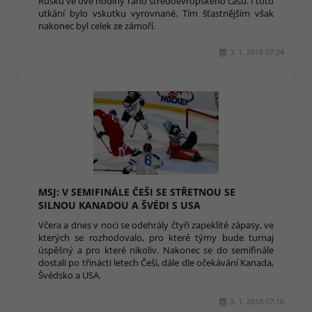
Rusku ve dvě hodiny ráno středoevropského času. I toto
utkání bylo vskutku vyrovnané. Tím šťastnějším však
nakonec byl celek ze zámoří.
3. 1. 2018 07:24
MSJ: V SEMIFINÁLE ČEŠI SE STŘETNOU SE
SILNOU KANADOU A ŠVÉDI S USA
Včera a dnes v noci se odehrály čtyři zapeklité zápasy, ve
kterých se rozhodovalo, pro které týmy bude turnaj
úspěšný a pro které nikoliv. Nakonec se do semifinále
dostali po třinácti letech Češi, dále dle očekávání Kanada,
Švédsko a USA.
3. 1. 2018 07:16