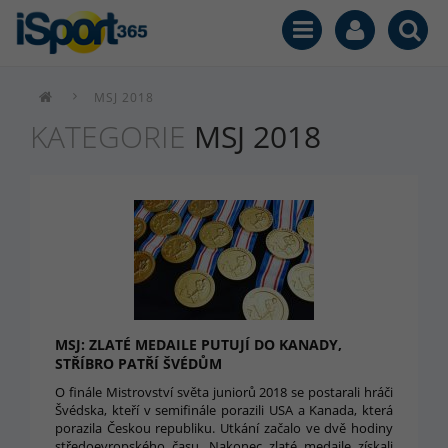
MSJ 2018
KATEGORIE
MSJ 2018
MSJ: ZLATÉ MEDAILE PUTUJÍ DO KANADY,
STŘÍBRO PATŘÍ ŠVÉDŮM
O finále Mistrovství světa juniorů 2018 se postarali hráči
Švédska, kteří v semifinále porazili USA a Kanada, která
porazila Českou republiku. Utkání začalo ve dvě hodiny
středoevropského času. Nakonec zlaté medaile získali