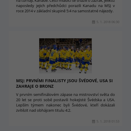
na turnaji, Kanadě. Čeští mladíci se snažili o zázrak, jelikož
naposledy jejich předchůdci porazili Kanadu na MSJ v
roce 2014 v základní skupině 5:4 na samostatné nájezdy.
5. 1. 2018 06:30
MSJ: PRVNÍMI FINALISTY JSOU ŠVÉDOVÉ, USA SI
ZAHRAJE O BRONZ
V prvním semifinálovém zápase na mistrovství světa do
20 let se proti sobě postavili hokejisté Švédska a USA.
Lepším týmem nakonec byli Švédové, kteří dokázali
zvítězit nad obhájcem titulu 4:2.
5. 1. 2018 01:53