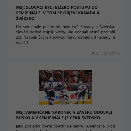
MSJ: SLOVÁCI BYLI BLÍZKO POSTUPU DO
SEMIFINÁLE. V TOM SE OBJEVÍ KANADA A
ŠVÉDSKO
Do semifinále postoupili hokejisté Kanady a Švédska.
Slováci hodně trápili Švédy, ale naopak těsně prohráli
2:3. Naopak Švýcaři schytali těžký debakl od Kanady, a
sice 2:8.
3. 1. 2018 07:46
MSJ: AMERIČANÉ NAKONEC V ZÁVĚRU UDOLALI
RUSKO A V SEMIFINÁLE JE ČEKÁ ŠVÉDSKO
Jako poslední čtvrté čtvrtfinále sehráli Američané proti