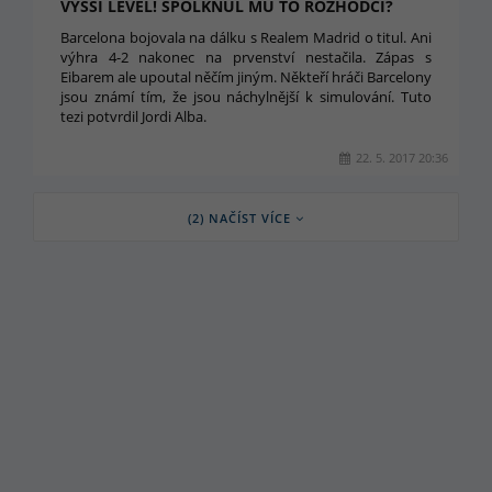
VYŠŠÍ LEVEL! SPOLKNUL MU TO ROZHODČÍ?
Barcelona bojovala na dálku s Realem Madrid o titul. Ani
výhra 4-2 nakonec na prvenství nestačila. Zápas s
Eibarem ale upoutal něčím jiným. Někteří hráči Barcelony
jsou známí tím, že jsou náchylnější k simulování. Tuto
tezi potvrdil Jordi Alba.
22. 5. 2017 20:36
(2) NAČÍST VÍCE