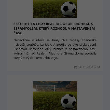
SESTŘIHY LA LIGY: REAL BEZ OPOR PROHRÁL S
ESPANYOLEM, KTERÝ ROZHODL V NASTAVENÉM
ČASE
Netradičně v úterý se hrály dva zápasy španělské
nejvyšší soutěže, La Ligy. A zrodily se dvě překvapení.
Espanyol Barcelona díky brance z nastaveného času
vyhrál 1:0 nad Realem Madrid a Girona doma porazila
stejným výsledkem Celtu Vigo.
14. 11. 2018 02:51