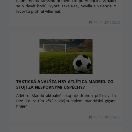
nádhernému Messiho přímému kopu Atlético a vzdálila
se o devět bodů. Vyhrál také Real, Sevilla a Valencia, z
favoritů prohrál Villarreal.
14. 11. 2018 02:50
TAKTICKÁ ANALÝZA HRY ATLÉTICA MADRID: CO
STOJÍ ZA NESPORNÝMI ÚSPĚCHY?
Atlético Madrid aktuálně okupuje druhou příčku v La
Lize. Co za tím vězí a jakým stylem madridský gigant
hraje?
16. 10. 2018 14:35