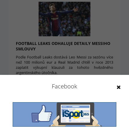
FOOTBALL LEAKS ODHALUJE DETAILY MESSIHO
SMLOUVY
Podle Football Leaks dostává Leo Messi za sezónu více
než 100 milionů eur a Real Madrid chtěl v roce 2013
zaplatit výkupní klauzuli za tohoto hvězdného
argentinského útočníka.
14. 1. 2018 03:24
Facebook