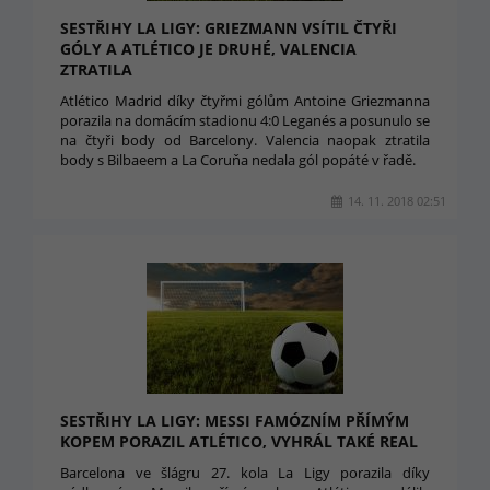
SESTŘIHY LA LIGY: GRIEZMANN VSÍTIL ČTYŘI
GÓLY A ATLÉTICO JE DRUHÉ, VALENCIA
ZTRATILA
Atlético Madrid díky čtyřmi gólům Antoine Griezmanna
porazila na domácím stadionu 4:0 Leganés a posunulo se
na čtyři body od Barcelony. Valencia naopak ztratila
body s Bilbaeem a La Coruňa nedala gól popáté v řadě.
14. 11. 2018 02:51
SESTŘIHY LA LIGY: MESSI FAMÓZNÍM PŘÍMÝM
KOPEM PORAZIL ATLÉTICO, VYHRÁL TAKÉ REAL
Barcelona ve šlágru 27. kola La Ligy porazila díky