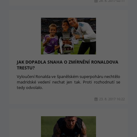
28. 8. 2017 02:11
JAK DOPADLA SNAHA O ZMÍRNĚNÍ RONALDOVA
TRESTU?
Vyloučení Ronalda ve španělském superpoháru nechtělo
madridské vedení nechat jen tak. Proti rozhodnutí se
tedy odvolalo.
23. 8. 2017 16:22