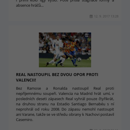
i první kolo ligy vyšlo. Poté přišla stagnace formy a
absence hráčů...
12. 9. 2017 13:28
REAL NASTOUPIL BEZ DVOU OPOR PROTI
VALENCII!
Bez Ramose a Ronalda nastoupil Real proti
nepříjemnému soupeři. Valencia na Madrid hrát umí, v
posledních deseti zápasech Real vyhrál pouze čtyřikrát,
na druhou stranu na Estadio Santiago Bernabéu s ní
neprohrál od roku 2008. Do zápasu nemohl nastoupit
ani Varane, takže se ve středu obrany k Nachovi postavil
Casemiro.