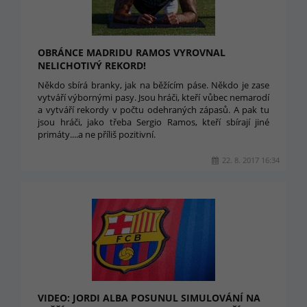
OBRÁNCE MADRIDU RAMOS VYROVNAL
NELICHOTIVÝ REKORD!
Někdo sbírá branky, jak na běžícím páse. Někdo je zase
vytváří výbornými pasy. Jsou hráči, kteří vůbec nemarodí
a vytváří rekordy v počtu odehraných zápasů. A pak tu
jsou hráči, jako třeba Sergio Ramos, kteří sbírají jiné
primáty....a ne příliš pozitivní.
22. 8. 2017 16:34
VIDEO: JORDI ALBA POSUNUL SIMULOVÁNÍ NA