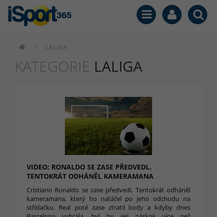
LALIGA
KATEGORIE
LALIGA
VIDEO: RONALDO SE ZASE PŘEDVEDL.
TENTOKRÁT ODHÁNĚL KAMERAMANA
Cristiano Ronaldo se zase předvedl. Tentokrát odháněl
kameramana, který ho natáčel po jeho odchodu na
střídačku. Real poté zase ztratil body a kdyby dnes
Barcelona vyhrála, byl by její náskok více než