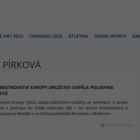
É HRY 2023
CHENGDU 2023
ATLETIKA
VODNÍ SPORTY
DAL
 PÍRKOVÁ
 MISTROVSTVÍ EVROPY DRUŽSTEV USPĚLA POLOVINA
ETŮ
ovství Evropy týmů začala pátečními rozběhy ve sprintech. Z deseti
 se z postupu do finále radovalo pět – na stovce Procházková a
oustovce Maslák a na čtvrtce překážek Rosolová s Müllerem.
24. 6. 2017 14:33