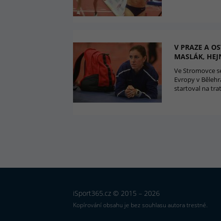
V PRAZE A OS
MASLÁK, HEJ
Ve Stromovce se
Evropy v Bělehra
startoval na tr
iSport365.cz © 2015 – 2026
Kopírování obsahu je bez souhlasu autora trestné.