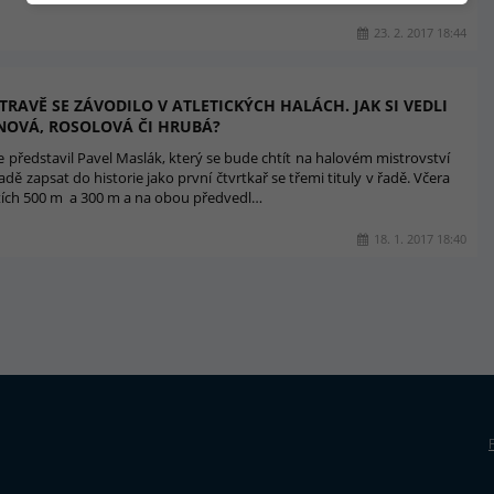
23. 2. 2017 18:44
TRAVĚ SE ZÁVODILO V ATLETICKÝCH HALÁCH. JAK SI VEDLI
NOVÁ, ROSOLOVÁ ČI HRUBÁ?
 představil Pavel Maslák, který se bude chtít na halovém mistrovství
dě zapsat do historie jako první čtvrtkař se třemi tituly v řadě. Včera
atích 500 m a 300 m a na obou předvedl…
18. 1. 2017 18:40