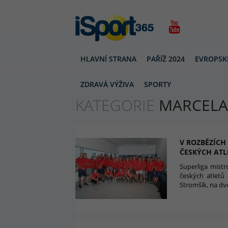
HLAVNÍ STRANA
PAŘÍŽ 2024
EVROPSK
MARCELA PÍRKOVÁ
ZDRAVÁ VÝŽIVA
SPORTY
KATEGORIE
MARCELA
V ROZBĚZÍCH
ČESKÝCH ATL
Superliga mistr
českých atletů
Stromšík, na dv