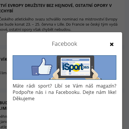
TVÍ EVROPY DRUŽSTEV BEZ HEJNOVÉ, OSTATNÍ OPORY V
ECHYBÍ
eského atletického svazu schválilo nominaci na mistrovství Evropy
 se bude konat 23. – 25. června v Lille. Do Francie se český tým vydá
ové, ostatní opory však chybět nebudou.
15. 6. 2017 14:48
Facebook
 VÍKENDOVÉ HALOVÉ MISTROVSTVÍ REPUBLIKY V
í limitáři, zajímavé souboje
1. 3. 2017 18:24
Máte rádi sport? Líbí se Vám náš magazín?
Podpořte nás i na Facebooku. Dejte nám like!
Děkujeme
I BUDOU O VÍKENDU NA HALOVÉM MISTROVSTVÍ ČR
 LIMITY NA HALOVÝ EVROPSKÝ ŠAMPIONÁT
ěhne v pražské Stromovce halové mistrovství republiky v atletice.
 Jandery se představí 390 atletů a mezi nimi nebude chybět drtivá
atletů, kteří už splnili nominační kritéria pro…