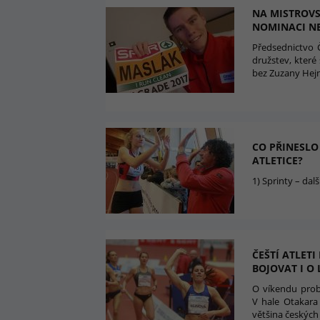
NA MISTROVS
NOMINACI N
Předsednictvo Č
družstev, které
bez Zuzany Hejn
CO PŘINESLO
ATLETICE?
1) Sprinty – dalš
ČEŠTÍ ATLET
BOJOVAT I O
O víkendu prob
V hale Otakara
většina českých 