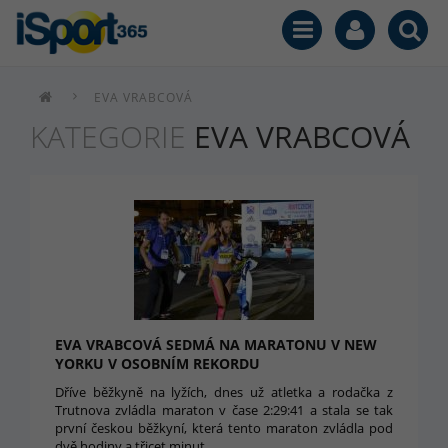
EVA VRABCOVÁ
KATEGORIE
EVA VRABCOVÁ
EVA VRABCOVÁ SEDMÁ NA MARATONU V NEW
YORKU V OSOBNÍM REKORDU
Dříve běžkyně na lyžích, dnes už atletka a rodačka z
Trutnova zvládla maraton v čase 2:29:41 a stala se tak
první českou běžkyní, která tento maraton zvládla pod
dvě hodiny a třicet minut.