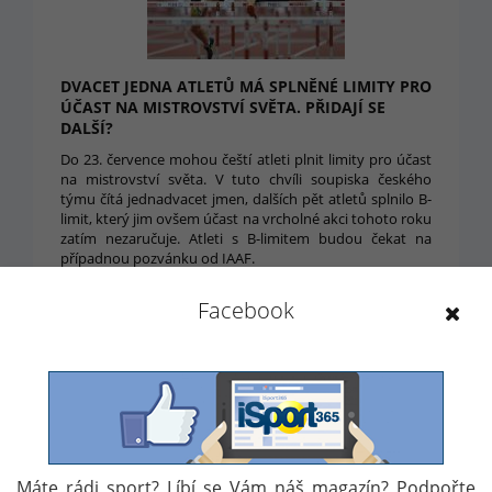
DVACET JEDNA ATLETŮ MÁ SPLNĚNÉ LIMITY PRO
ÚČAST NA MISTROVSTVÍ SVĚTA. PŘIDAJÍ SE
DALŠÍ?
Do 23. července mohou čeští atleti plnit limity pro účast
na mistrovství světa. V tuto chvíli soupiska českého
týmu čítá jednadvacet jmen, dalších pět atletů splnilo B-
limit, který jim ovšem účast na vrcholné akci tohoto roku
zatím nezaručuje. Atleti s B-limitem budou čekat na
případnou pozvánku od IAAF.
29. 6. 2017 10:59
Facebook
Máte rádi sport? Líbí se Vám náš magazín? Podpořte