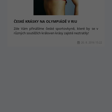
ČESKÉ KRÁSKY NA OLYMPIÁDĚ V RIU
Zde Vám přinášíme české sportovkyně, které by se v
různých soutěžích královen krásy zajisté neztratily!
20. 8. 2016 15:22