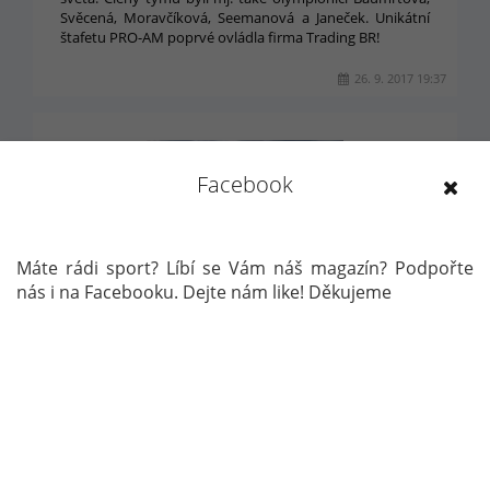
Svěcená, Moravčíková, Seemanová a Janeček. Unikátní
štafetu PRO-AM poprvé ovládla firma Trading BR!
26. 9. 2017 19:37
Facebook
Máte rádi sport? Líbí se Vám náš magazín? Podpořte
nás i na Facebooku. Dejte nám like! Děkujeme
RIO 2016 - 1. DEN
Pomalu se nám blíží první soutěžní den olympijského
dění v brazilském Riu a tak si pojďme představit, na co se
vlastně všechno můžeme těšit.
5. 8. 2016 16:20