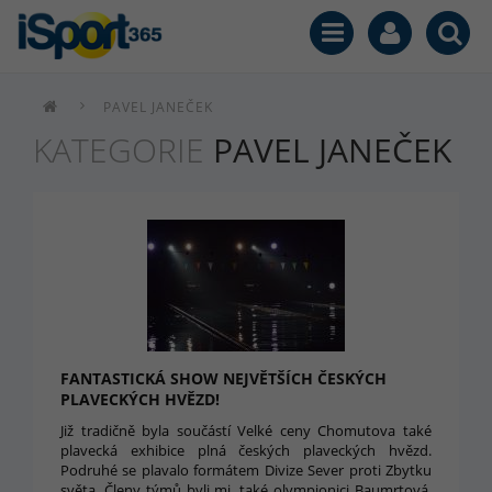
PAVEL JANEČEK
KATEGORIE
PAVEL JANEČEK
FANTASTICKÁ SHOW NEJVĚTŠÍCH ČESKÝCH
PLAVECKÝCH HVĚZD!
Již tradičně byla součástí Velké ceny Chomutova také
plavecká exhibice plná českých plaveckých hvězd.
Podruhé se plavalo formátem Divize Sever proti Zbytku
světa. Členy týmů byli mj. také olympionici Baumrtová,