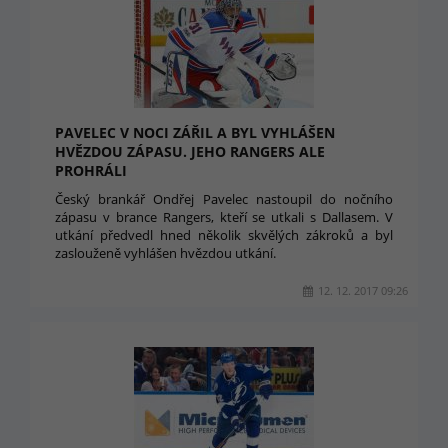
PAVELEC V NOCI ZÁŘIL A BYL VYHLÁŠEN
HVĚZDOU ZÁPASU. JEHO RANGERS ALE
PROHRÁLI
Český brankář Ondřej Pavelec nastoupil do nočního
zápasu v brance Rangers, kteří se utkali s Dallasem. V
utkání předvedl hned několik skvělých zákroků a byl
zaslouženě vyhlášen hvězdou utkání.
12. 12. 2017 09:26