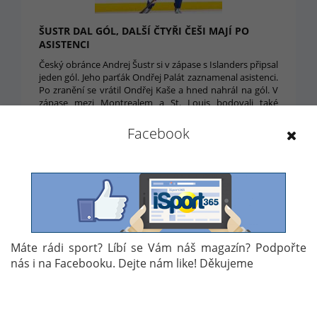
ŠUSTR DAL GÓL, DALŠÍ ČTYŘI ČEŠI MAJÍ PO
ASISTENCI
Český obránce Andrej Šustr si v zápase s Islanders připsal
jeden gól. Jeho parťák Ondřej Palát zaznamenal asistenci.
Po zranění se vrátil Ondřej Kaše a hned nahrál na gól. V
zápase mezi Montrealem a St. Louis bodovali také
Tomáš Plekanec a Dmitrij Jaškin. Skvělě zachytal také
Ondřej Pavelec.
Facebook
6. 12. 2017 08:13
Máte rádi sport? Líbí se Vám náš magazín? Podpořte
nás i na Facebooku. Dejte nám like! Děkujeme
PASTRŇÁK SE ZASKVĚL DVĚMA ZÁSAHY PROTI
BUFFALU. JÁGR SE ZRANIL HNED V ÚVODU