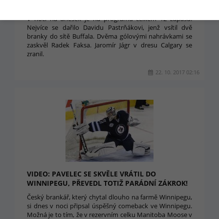
UTKÁNÍ
V noci na dnešek je na programu celkem 12 zápasů.
Nejvíce se dařilo Davidu Pastrňákovi, jenž vsítil dvě
branky do sítě Buffala. Dvěma gólovými nahrávkami se
zaskvěl Radek Faksa. Jaromír Jágr v dresu Calgary se
zranil.
22. 10. 2017 02:16
VIDEO: PAVELEC SE SKVĚLE VRÁTIL DO
WINNIPEGU, PŘEVEDL TOTIŽ PARÁDNÍ ZÁKROK!
Český brankář, který chytal dlouho na farmě Winnipegu,
si dnes v noci připsal úspěšný comeback ve Winnipegu.
Možná je to tím, že v rezervním celku Manitoba Moose v