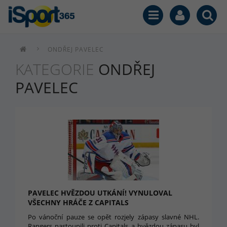
ONDŘEJ PAVELEC
KATEGORIE
ONDŘEJ
PAVELEC
PAVELEC HVĚZDOU UTKÁNÍ! VYNULOVAL
VŠECHNY HRÁČE Z CAPITALS
Po vánoční pauze se opět rozjely zápasy slavné NHL.
Rangers nastoupili proti Capitals a hvězdou zápasu byl