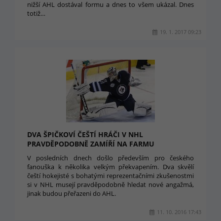
nižší AHL dostával formu a dnes to všem ukázal. Dnes
totiž…
19. 1. 2017 09:23
DVA ŠPIČKOVÍ ČEŠTÍ HRÁČI V NHL
PRAVDĚPODOBNĚ ZAMÍŘÍ NA FARMU
V posledních dnech došlo především pro českého
fanouška k několika velkým překvapením. Dva skvělí
čeští hokejisté s bohatými reprezentačními zkušenostmi
si v NHL musejí pravděpodobně hledat nové angažmá,
jinak budou přeřazeni do AHL.
11. 10. 2016 17:43