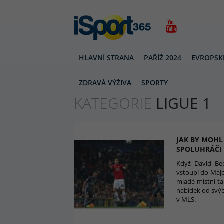
HLAVNÍ STRANA
PAŘÍŽ 2024
EVROPSK
LIGUE 1
ZDRAVÁ VÝŽIVA
SPORTY
KATEGORIE
LIGUE 1
JAK BY MOHL
SPOLUHRÁČI
Když David Be
vstoupí do Majo
mladé místní ta
nabídek od svýc
v MLS.