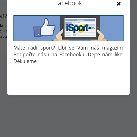
Facebook
NÍ ČERVENÁ KARTA! TO JSTE JEŠTĚ NEVIDĚLI
ola francouzské nejvyšší ligy nabídl mezi týmy Angers a Lyonem
. Toto utkání se navíc může pyšnit udělením červené, kterou si
lo za poněkud smolné situace.
Máte rádi sport? Líbí se Vám náš magazín?
3. 10. 2017 16:44
Podpořte nás i na Facebooku. Dejte nám like!
Děkujeme