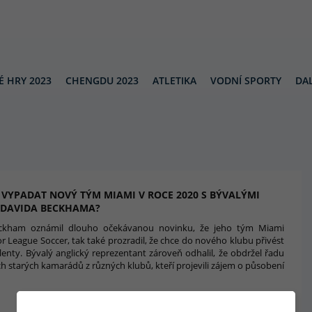
É HRY 2023
CHENGDU 2023
ATLETIKA
VODNÍ SPORTY
DAL
 VYPADAT NOVÝ TÝM MIAMI V ROCE 2020 S BÝVALÝMI
 DAVIDA BECKHAMA?
ckham oznámil dlouho očekávanou novinku, že jeho tým Miami
r League Soccer, tak také prozradil, že chce do nového klubu přivést
lenty. Bývalý anglický reprezentant zároveň odhalil, že obdržel řadu
h starých kamarádů z různých klubů, kteří projevili zájem o působení
3. 3. 2018 15:23