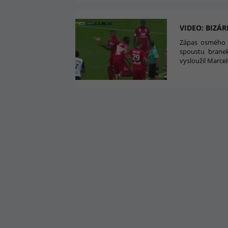
VIDEO: BIZÁR
Zápas osmého k
spoustu branek
vysloužil Marce