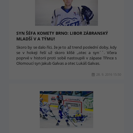
SYN ŠÉFA KOMETY BRNO: LIBOR ZÁBRANSKÝ
MLADŠÍ V A TÝMU!
Skoro by se dalo říci, že je to až trend poslední doby, kdy
se v hokeji řeší už skoro klišé ,,otec a syn´´. Včera
poprvé v historii proti sobě nastoupili v zápase Třince s
Olomoucí syn Jakub Galvas a otec Lukáš Galvas.
28. 9. 2016 15:50