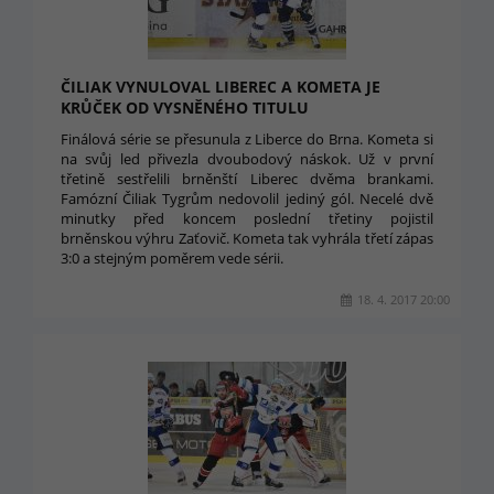
ČILIAK VYNULOVAL LIBEREC A KOMETA JE
KRŮČEK OD VYSNĚNÉHO TITULU
Finálová série se přesunula z Liberce do Brna. Kometa si
na svůj led přivezla dvoubodový náskok. Už v první
třetině sestřelili brněnští Liberec dvěma brankami.
Famózní Čiliak Tygrům nedovolil jediný gól. Necelé dvě
minutky před koncem poslední třetiny pojistil
brněnskou výhru Zaťovič. Kometa tak vyhrála třetí zápas
3:0 a stejným poměrem vede sérii.
18. 4. 2017 20:00