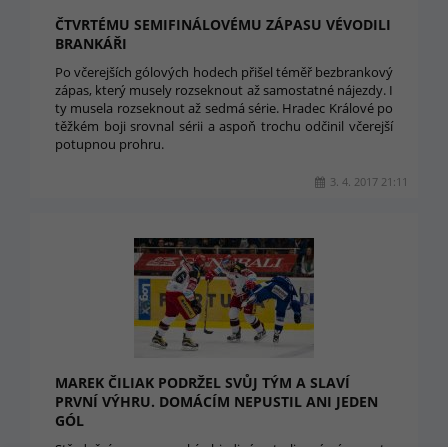
ČTVRTÉMU SEMIFINÁLOVÉMU ZÁPASU VÉVODILI
BRANKÁŘI
Po včerejších gólových hodech přišel téměř bezbrankový
zápas, který musely rozseknout až samostatné nájezdy. I
ty musela rozseknout až sedmá série. Hradec Králové po
těžkém boji srovnal sérii a aspoň trochu odčinil včerejší
potupnou prohru.
3. 4. 2017 21:11
MAREK ČILIAK PODRŽEL SVŮJ TÝM A SLAVÍ
PRVNÍ VÝHRU. DOMÁCÍM NEPUSTIL ANI JEDEN
GÓL