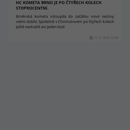
HC KOMETA BRNO JE PO ČTYŘECH KOLECH
STOPROCENTNÍ.
Brněnská kometa vstoupila do začátku nové sezóny
velmi dobře. Společně s Chomutovem po čtyřech kolech
ještě neztratili ani jeden bod.
17. 9. 2016 12:29