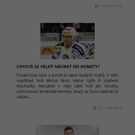
8. 2. 2017 19:56
CHYSTÁ SE VELKÝ NÁVRAT DO KOMETY?
Finské Oulu bylo a pořád je rájem českých hráčů. V něm
například hrál Michal Broš, Viktor Ujčík či Vladimír
Machulda. Aktuálně v něm také hrál Jan Hruška,
odchovanec brněnské Komety, který za Oulo odehrál 22
utkání…
25. 1. 2017 08:32