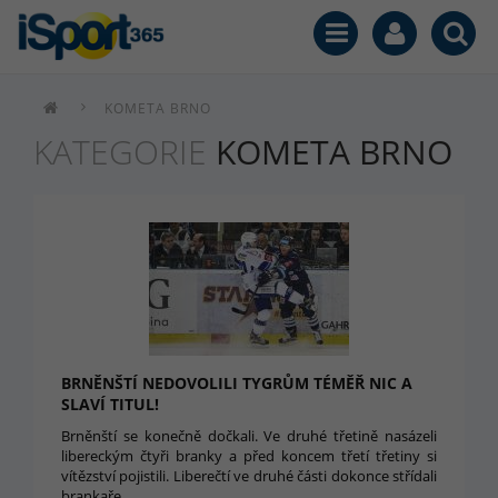
KOMETA BRNO
KATEGORIE
KOMETA BRNO
BRNĚNŠTÍ NEDOVOLILI TYGRŮM TÉMĚŘ NIC A
SLAVÍ TITUL!
Brněnští se konečně dočkali. Ve druhé třetině nasázeli
libereckým čtyři branky a před koncem třetí třetiny si
vítězství pojistili. Liberečtí ve druhé části dokonce střídali
brankaře.