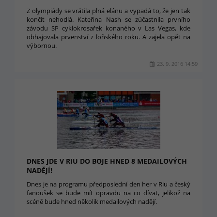
Z olympiády se vrátila plná elánu a vypadá to, že jen tak
končit nehodlá. Kateřina Nash se zúčastnila prvního
závodu SP cyklokrosařek konaného v Las Vegas, kde
obhajovala prvenství z loňského roku. A zajela opět na
výbornou.
23. 9. 2016 14:59
DNES JDE V RIU DO BOJE HNED 8 MEDAILOVÝCH
NADĚJÍ!
Dnes je na programu předposlední den her v Riu a český
fanoušek se bude mít opravdu na co dívat, jelikož na
scéně bude hned několik medailových nadějí.