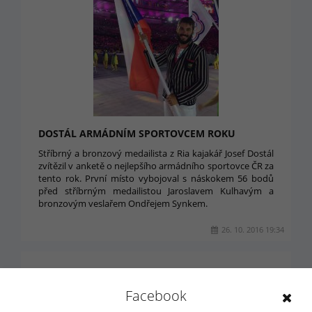
DOSTÁL ARMÁDNÍM SPORTOVCEM ROKU
Stříbrný a bronzový medailista z Ria kajakář Josef Dostál
zvítězil v anketě o nejlepšího armádního sportovce ČR za
tento rok. První místo vybojoval s náskokem 56 bodů
před stříbrným medailistou Jaroslavem Kulhavým a
bronzovým veslařem Ondřejem Synkem.
26. 10. 2016 19:34
Facebook