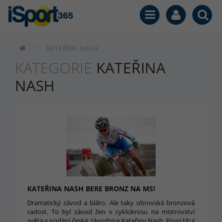
KATEŘINA NASH
KATEGORIE
KATEŘINA
NASH
KATEŘINA NASH BERE BRONZ NA MS!
Dramatický závod a bláto. Ale taky obrovská bronzová
radost. To byl závod žen v cyklokrosu na mistrovství
světa v podání české závodnice Kateřiny Nash. První titul