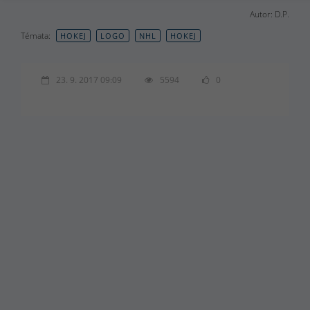
Autor: D.P.
Témata:
HOKEJ
LOGO
NHL
HOKEJ
23. 9. 2017 09:09
5594
0