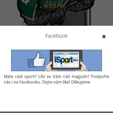
Facebook
Máte rádi sport? Líbí se Vám náš magazín? Podpořte
PŘEDCHOZÍ
DALŠÍ
nás i na Facebooku. Dejte nám like! Děkujeme
1
2
3
4
5
6
7
8
9
10
11
12
13
14
15
16
17
18
19
20
21
22
23
24
25
26
27
28