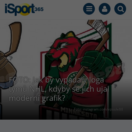
FOTO: Jak by vypadaly loga
týmů NHL, kdyby se jich ujal
moderní grafik?
Foto: instagram.com/epoole88