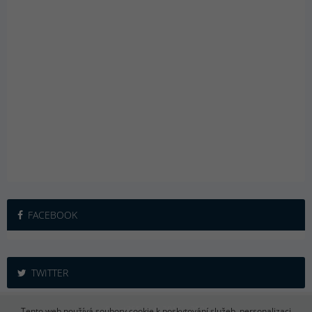
FACEBOOK
TWITTER
iSport365.cz © 2015 – 2026
Tento web používá soubory cookie k poskytování služeb, personalizaci