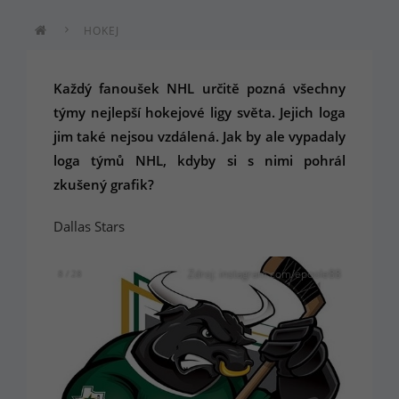
HOKEJ
Každý fanoušek NHL určitě pozná všechny
týmy nejlepší hokejové ligy světa. Jejich loga
jim také nejsou vzdálená. Jak by ale vypadaly
loga týmů NHL, kdyby si s nimi pohrál
zkušený grafik?
Dallas Stars
Zdroj: instagram.com/epoole88
8 / 28