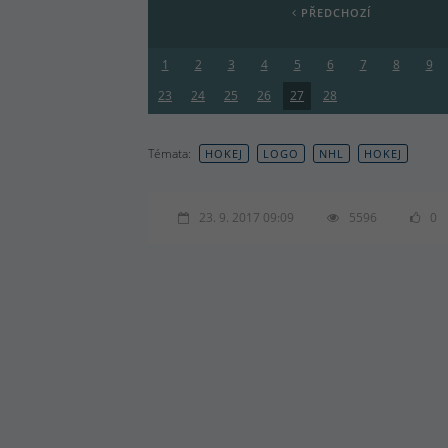
PŘEDCHOZÍ
1
2
3
4
5
6
7
8
9
23
24
25
26
27
28
Témata:
HOKEJ
LOGO
NHL
HOKEJ
23. 9. 2017 09:09
5596
0