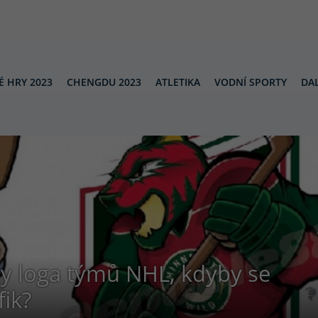
É HRY 2023
CHENGDU 2023
ATLETIKA
VODNÍ SPORTY
DAL
ly loga týmů NHL, kdyby se
fik?