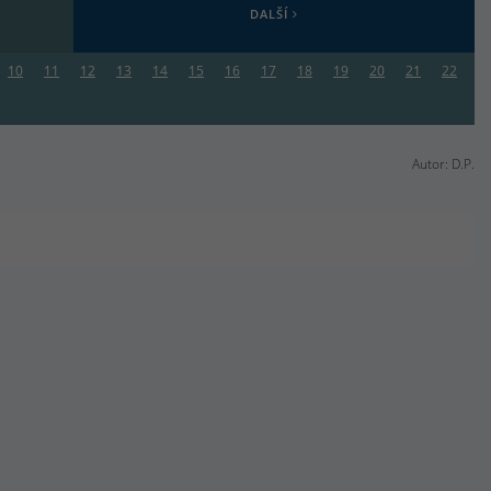
DALŠÍ
10
11
12
13
14
15
16
17
18
19
20
21
22
Autor: D.P.