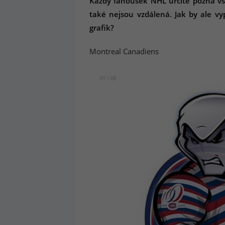
Každý fanoušek NHL určitě pozná všec
také nejsou vzdálená. Jak by ale v
grafik?
Montreal Canadiens
27 / 28