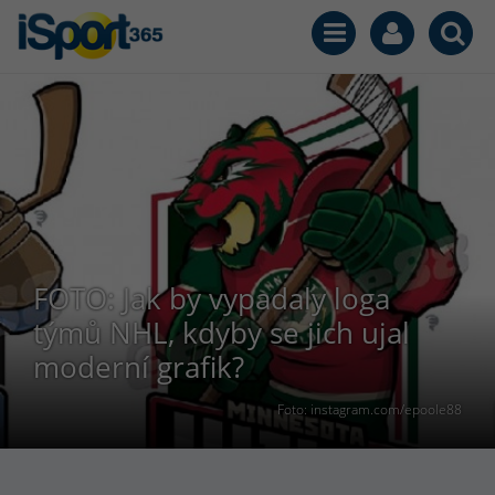
FOTO: Jak by vypadaly loga
týmů NHL, kdyby se jich ujal
moderní grafik?
Foto: instagram.com/epoole88