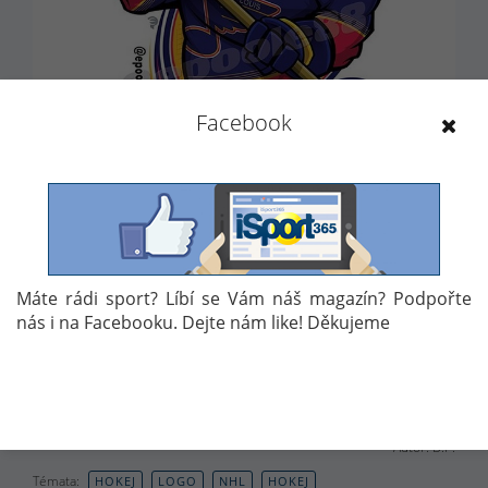
Facebook
PŘEDCHOZÍ
DALŠÍ
Máte rádi sport? Líbí se Vám náš magazín? Podpořte
nás i na Facebooku. Dejte nám like! Děkujeme
1
2
3
4
5
6
7
8
9
10
11
12
13
14
15
16
17
18
19
20
21
22
23
24
25
26
27
28
Autor: D.P.
Témata:
HOKEJ
LOGO
NHL
HOKEJ