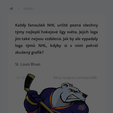
HOKEJ
Každý fanoušek NHL určitě pozná všechny
týmy nejlepší hokejové ligy světa. Jejich loga
jim také nejsou vzdálená. Jak by ale vypadaly
loga týmů NHL, kdyby si s nimi pohrál
zkušený grafik?
St. Louis Blues
Zdroj: instagram.com/epoole88
22 / 28