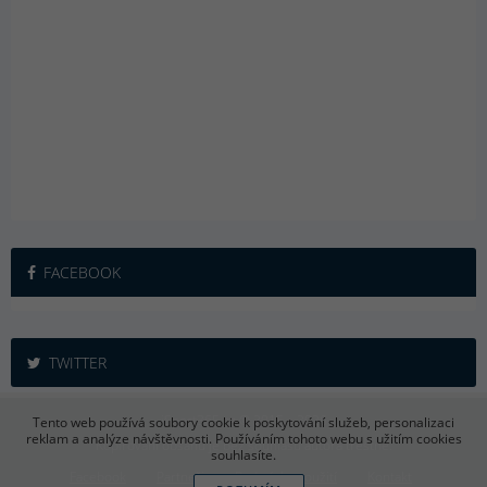
FACEBOOK
TWITTER
iSport365.cz © 2015 – 2026
Tento web používá soubory cookie k poskytování služeb, personalizaci
reklam a analýze návštěvnosti. Používáním tohoto webu s užitím cookies
Kopírování obsahu je bez souhlasu autora trestné.
souhlasíte.
Facebook
Partneři
Podmínky použití
Kontakt