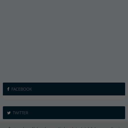
FACEBOOK
TWITTER
iSport365.cz © 2015 – 2026