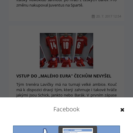
změnu nakupoval Juventus na Spartě.
20. 7. 2017 12:54
VSTUP DO „MALÉHO EURA“ ČECHŮM NEVYŠEL
Tým trenéra Lavičky má na turnaji velké ambice. Kouč
má k dispozici dravý tým, který zahrnuje i takové hráče
jakými jsou Schick, Jankto nebo Barák. V prvním zápase
letošního Mistrovství Evropy U21 čekal na „Lvíčata“
favorit turnaje, Německo.
Facebook
18. 6. 2017 22:03