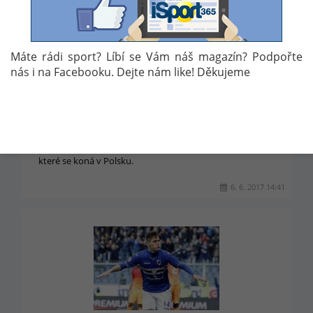
Máte rádi sport? Líbí se Vám náš magazín? Podpořte
nás i na Facebooku. Dejte nám like! Děkujeme
VÍTĚZSLAV LAVIČKA ZVEŘEJNIL NOMINACI
"LVÍČAT" NA EURO
Trenér české fotbalové reprezentace do 21 let Vítězslav
Lavička oznámil konečnou nominaci na "malé EURO",
které se koná v Polsku.
6. 6. 2017 14:41