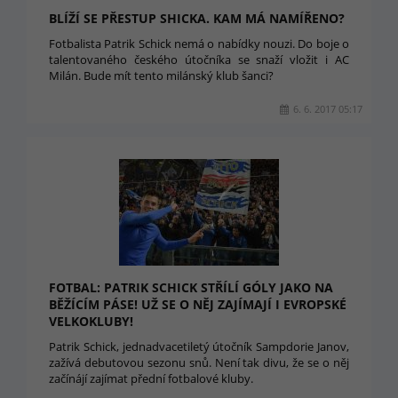
BLÍŽÍ SE PŘESTUP SHICKA. KAM MÁ NAMÍŘENO?
Fotbalista Patrik Schick nemá o nabídky nouzi. Do boje o
talentovaného českého útočníka se snaží vložit i AC
Milán. Bude mít tento milánský klub šanci?
6. 6. 2017 05:17
FOTBAL: PATRIK SCHICK STŘÍLÍ GÓLY JAKO NA
BĚŽÍCÍM PÁSE! UŽ SE O NĚJ ZAJÍMAJÍ I EVROPSKÉ
VELKOKLUBY!
Patrik Schick, jednadvacetiletý útočník Sampdorie Janov,
zažívá debutovou sezonu snů. Není tak divu, že se o něj
začínájí zajímat přední fotbalové kluby.