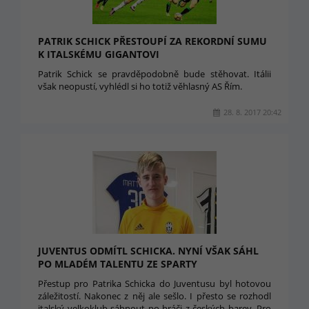
PATRIK SCHICK PŘESTOUPÍ ZA REKORDNÍ SUMU
K ITALSKÉMU GIGANTOVI
Patrik Schick se pravděpodobně bude stěhovat. Itálii
však neopustí, vyhlédl si ho totiž věhlasný AS Řím.
28. 8. 2017 20:42
JUVENTUS ODMÍTL SCHICKA. NYNÍ VŠAK SÁHL
PO MLADÉM TALENTU ZE SPARTY
Přestup pro Patrika Schicka do Juventusu byl hotovou
záležitostí. Nakonec z něj ale sešlo. I přesto se rozhodl
italský velkoklub sáhnout po hráči z českých barev. Pro