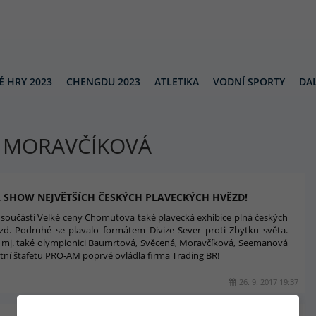
É HRY 2023
CHENGDU 2023
ATLETIKA
VODNÍ SPORTY
DAL
 MORAVČÍKOVÁ
 SHOW NEJVĚTŠÍCH ČESKÝCH PLAVECKÝCH HVĚZD!
la součástí Velké ceny Chomutova také plavecká exhibice plná českých
zd. Podruhé se plavalo formátem Divize Sever proti Zbytku světa.
i mj. také olympionici Baumrtová, Svěcená, Moravčíková, Seemanová
átní štafetu PRO-AM poprvé ovládla firma Trading BR!
26. 9. 2017 19:37