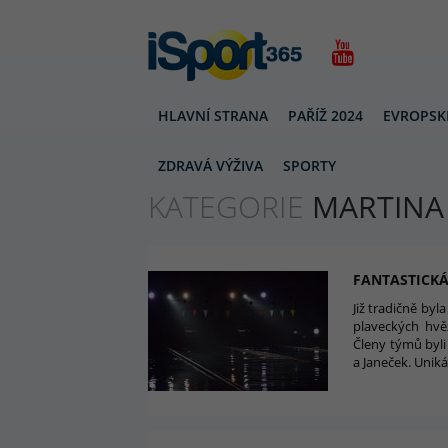
HLAVNÍ STRANA
PAŘÍŽ 2024
EVROPSK
MARTINA MORAVČÍKOVÁ
ZDRAVÁ VÝŽIVA
SPORTY
KATEGORIE
MARTINA
FANTASTICKÁ
Již tradičně by
plaveckých hvě
Členy týmů byl
a Janeček. Unik