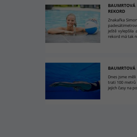
BAUMRTOVÁ S
REKORD
Znakařka Simon
padesátimetrové
ještě vylepšila
rekord má tak n
BAUMRTOVÁ S
Dnes jsme měli
trati 100 metrů
jejich časy na p