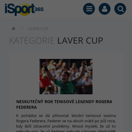
LAVER CUP
KATEGORIE
LAVER CUP
NESKUTEČNÝ ROK TENISOVÉ LEGENDY ROGERA
FEDERERA
K pohádce se dá přirovnat letošní tenisová sezóna
Rogera Federera. Federer se na okruh vrátil po půl roce,
kdy léčil zdravotní problémy. Mnozí mysleli, že už to
nebude ono, že už Federer nebude schopen předvádět