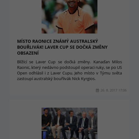
MÍSTO RAONICE ZNÁMÝ AUSTRALSKÝ
BOUŘLIVÁK! LAVER CUP SE DOČKÁ ZMĚNY
OBSAZENÍ
Blížící se Laver Cup se dočká změny. Kanaďan Milos
Raonic, který nedávno podstoupil operaci ruky, se po US
Open odhlásil i z Laver Cupu. Jeho místo v Týmu světa
zastoupí australský bouřlivák Nick Kyrgios.
26. 8. 2017 17:06