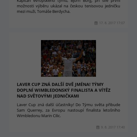
Kapitán evropského týmu, Björn Borg, při své první
možnosti výběru ukázal na českou tenisovou jedničku
mezi muži, Tomáše Berdycha.
17. 8. 2017 17:07
LAVER CUP ZNÁ DALŠÍ DVĚ JMÉNA! TÝMY
DOPLNÍ WIMBLEDONSKÝ FINALISTA A VÍTĚZ
NAD SVĚTOVÝMI JEDNIČKAMI
Laver Cup zná další účastníky! Do Týmu světa přibude
Sam Querrey, za Evropu nastoupí finalista letošního
Wimbledonu Marin Cilic.
9. 8. 2017 17:40