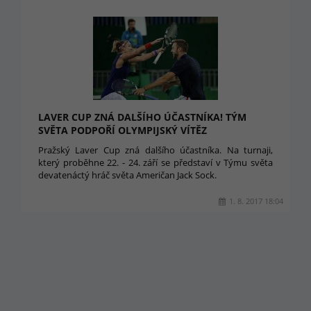
LAVER CUP ZNÁ DALŠÍHO ÚČASTNÍKA! TÝM
SVĚTA PODPOŘÍ OLYMPIJSKÝ VÍTĚZ
Pražský Laver Cup zná dalšího účastníka. Na turnaji,
který proběhne 22. - 24. září se představí v Týmu světa
devatenáctý hráč světa Američan Jack Sock.
1. 8. 2017 18:04