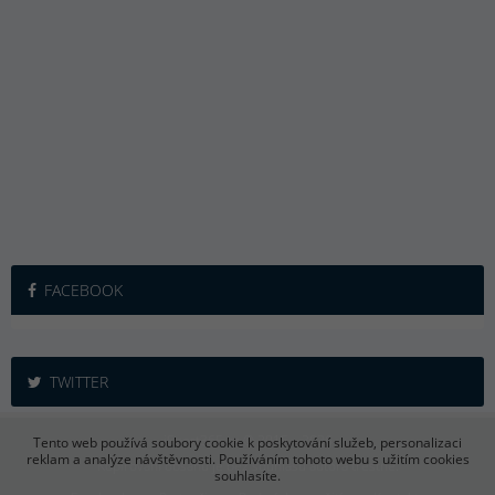
FACEBOOK
TWITTER
iSport365.cz © 2015 – 2026
Tento web používá soubory cookie k poskytování služeb, personalizaci
reklam a analýze návštěvnosti. Používáním tohoto webu s užitím cookies
Kopírování obsahu je bez souhlasu autora trestné.
souhlasíte.