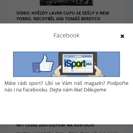
VIDEO: HVĚZDY LAVER CUPU SE SEŠLY V NEW
YORKU, NECHYBĚL ANI TOMÁŠ BERDYCH
Tenisový svět s nedočkavostí odpočítává týdny do
vypuknutí hvězdně obsazeného Laver Cupu, jenž se
Facebook
odehraje v Praze 22.-24.9. Včera se v rámci propagace
sešli v New Yorku účastníci turnaje, mezi nimiž nechyběl
ani Tomáš Berdych a Roger Federer.
24. 8. 2017 17:26
Máte rádi sport? Líbí se Vám náš magazín? Podpořte
nás i na Facebooku. Dejte nám like! Děkujeme
SLAVNÝ LAVER CUP V PRAZE PŘECI JEN BUDE
MÍT ČESKÉ ZASTOUPENÍ NA KURTECH!