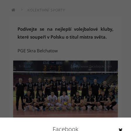
KOLEKTIVNÍ SPORTY
Podívejte se na nejlepší volejbalové kluby,
které soupeří v Polsku o titul mistra světa.
PGE Skra Belchatow
Zdroj: www.facebook.com
5 / 8
Facebook