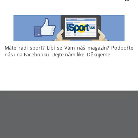
PŘEDCHOZÍ
DALŠÍ
1
2
3
4
5
6
7
8
Autor: Jakub Dvořák
Máte rádi sport? Líbí se Vám náš magazín? Podpořte
nás i na Facebooku. Dejte nám like! Děkujeme
Témata:
KOLEKTIVNÍ SPORTY
POLSKO
MISTROVSTVÍ SVĚTA
FIVB
VOLEJBAL
16. 12. 2017 14:41
552
0