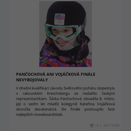
PANČOCHOVÁ ANI VOJÁČKOVÁ FINÁLE
NEVYBOJOVALY
V dnešní kvalifikaci závodu Světového poháru slopestylu
v rakouském Kreichsbergu se nedařilo českým
reprezentantkám. Šárka Pančochová obsadila 8. místo,
její o sedm let mladší kolegyně Kateřina Vojáčková
skončila devatenáctá. Do finále postoupilo šest
nejlepších snowboardistek.
13. 1. 2017 13:00