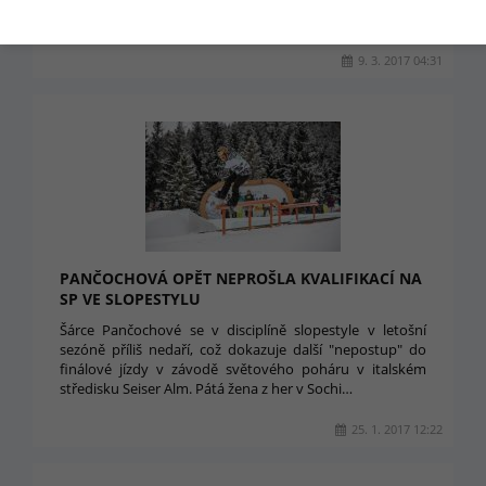
a pravděpodobně ani fanoušci nebyli spokojeni s výkony
českých reprezentantů, až možná na 5. místo Šárky…
9. 3. 2017 04:31
PANČOCHOVÁ OPĚT NEPROŠLA KVALIFIKACÍ NA
SP VE SLOPESTYLU
Šárce Pančochové se v disciplíně slopestyle v letošní
sezóně příliš nedaří, což dokazuje další "nepostup" do
finálové jízdy v závodě světového poháru v italském
středisku Seiser Alm. Pátá žena z her v Sochi…
25. 1. 2017 12:22