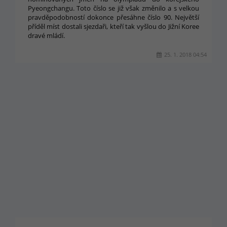
Pyeongchangu. Toto číslo se již však změnilo a s velkou
pravděpodobností dokonce přesáhne číslo 90. Největší
příděl míst dostali sjezdaři, kteří tak vyšlou do Jižní Koree
dravé mládí.
25. 1. 2018 04:54