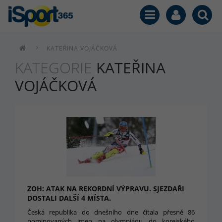
KATEŘINA VOJÁČKOVÁ
KATEGORIE
KATEŘINA
VOJÁČKOVÁ
ZOH: ATAK NA REKORDNÍ VÝPRAVU. SJEZDAŘI
DOSTALI DALŠÍ 4 MÍSTA.
Česká republika do dnešního dne čítala přesně 86
nominovaných jmen na olympiádu do korejského