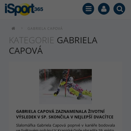
GABRIELA CAPOVÁ
KATEGORIE
GABRIELA
CAPOVÁ
GABRIELA CAPOVÁ ZAZNAMENALA ŽIVOTNÍ
VÝSLEDEK V SP. SKONČILA V NEJLEPŠÍ DVACÍTCE
Slalomářka Gabriela Capová poprvé v kariéře bodovala
ve Světovém poháru! V Kranjské Goře obsadila 19. místo.