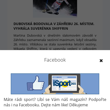
DUBOVSKÁ BODOVALA V ZÁHŘEBU 26. MÍSTEM.
VYHRÁLA SUVERÉNKA SHIFFRIN
Martina Dubovská v dnešním slalomovém závodě v
Záhřebu zaznamenala sezónní maximum, když obsadila
26. místo. Vítězkou se stala suverénka letošní sezóny,
Mikaela Shiffrin, která si upevnila vedení v celkovém
hodnocení Světového poháru.
Facebook
3. 1. 2018 17:33
Máte rádi sport? Líbí se Vám náš magazín? Podpořte
nás i na Facebooku. Dejte nám like! Děkujeme