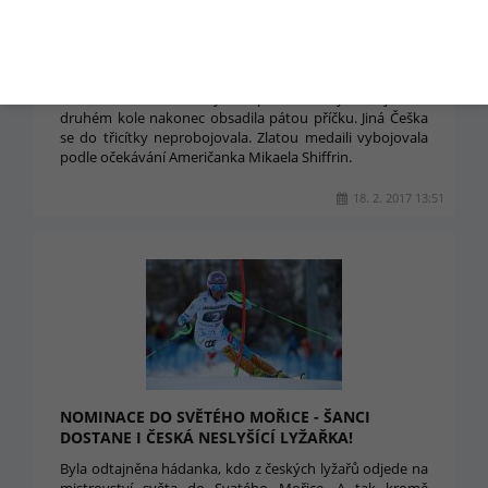
STRACHOVÁ NA POSLEDNÍM MS PÁTÁ. VÍTĚZÍ
AMERIČANKA SHIFFRIN.
Šárka Strachová bojovala na pravděpodobně svém
posledním světovém šampionátu znovu o medaili.
Tentokrát to těsně nevyšlo. I přes velmi rychlou jízdu v
druhém kole nakonec obsadila pátou příčku. Jiná Češka
se do třicítky neprobojovala. Zlatou medaili vybojovala
podle očekávání Američanka Mikaela Shiffrin.
18. 2. 2017 13:51
NOMINACE DO SVĚTÉHO MOŘICE - ŠANCI
DOSTANE I ČESKÁ NESLYŠÍCÍ LYŽAŘKA!
Byla odtajněna hádanka, kdo z českých lyžařů odjede na