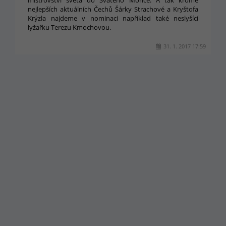
mistrovství světa do Svatého Mořice. A tak kromě
nejlepších aktuálních Čechů Šárky Strachové a Kryštofa
Krýzla najdeme v nominaci například také neslyšící
lyžařku Terezu Kmochovou.
31. 1. 2017 17:59