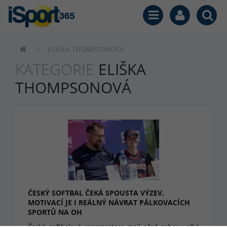
ELIŠKA THOMPSONOVÁ
KATEGORIE
ELIŠKA
THOMPSONOVÁ
ČESKÝ SOFTBAL ČEKÁ SPOUSTA VÝZEV,
MOTIVACÍ JE I REÁLNÝ NÁVRAT PÁLKOVACÍCH
SPORTŮ NA OH
České softbalové reprezentace mají před sebou velké