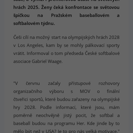
hrách 2025. Ženy čeká konfrontace se světovou
špičkou na Pražském baseballovém a
softbalovém týdnu.
Češi cílí na možný start na olympijských hrách 2028
v Los Angeles, kam by se mohly pálkovací sporty
vrátit. Informoval o tom předseda České softbalové
asociace Gabriel Waage.
"V červnu začaly přístupové rozhovory
organizačního výboru s MOV o finální
čtveřici sportů, které budou zařazeny na olympijské
hry 2028. Podle informací, které jsou, mám
poměrně neochvějně jistý pocit, že softbal a
baseball budou na programu Her. Kde jinde by to
mělo být než v USA? Je to pro nás velká motivace,"