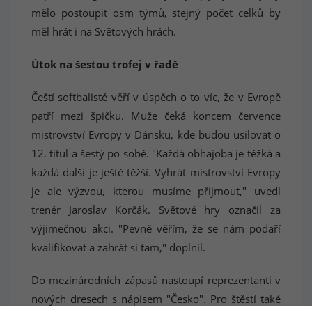
mělo postoupit osm týmů, stejný počet celků by
měl hrát i na Světových hrách.
Útok na šestou trofej v řadě
Čeští softbalisté věří v úspěch o to víc, že v Evropě
patří mezi špičku. Muže čeká koncem července
mistrovství Evropy v Dánsku, kde budou usilovat o
12. titul a šestý po sobě. "Každá obhajoba je těžká a
každá další je ještě těžší. Vyhrát mistrovství Evropy
je ale výzvou, kterou musíme přijmout," uvedl
trenér Jaroslav Korčák. Světové hry označil za
výjimečnou akci. "Pevně věřím, že se nám podaří
kvalifikovat a zahrát si tam," doplnil.
Do mezinárodních zápasů nastoupí reprezentanti v
nových dresech s nápisem "Česko". Pro štěstí také