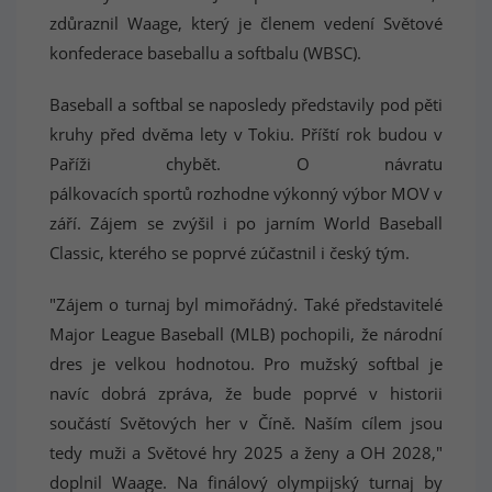
zdůraznil Waage, který je členem vedení Světové
konfederace baseballu a softbalu (WBSC).
Baseball a softbal se naposledy představily pod pěti
kruhy před dvěma lety v Tokiu. Příští rok budou v
Paříži chybět. O návratu
pálkovacích sportů rozhodne výkonný výbor MOV v
září. Zájem se zvýšil i po jarním World Baseball
Classic, kterého se poprvé zúčastnil i český tým.
"Zájem o turnaj byl mimořádný. Také představitelé
Major League Baseball (MLB) pochopili, že národní
dres je velkou hodnotou. Pro mužský softbal je
navíc dobrá zpráva, že bude poprvé v historii
součástí Světových her v Číně. Naším cílem jsou
tedy muži a Světové hry 2025 a ženy a OH 2028,"
doplnil Waage. Na finálový olympijský turnaj by