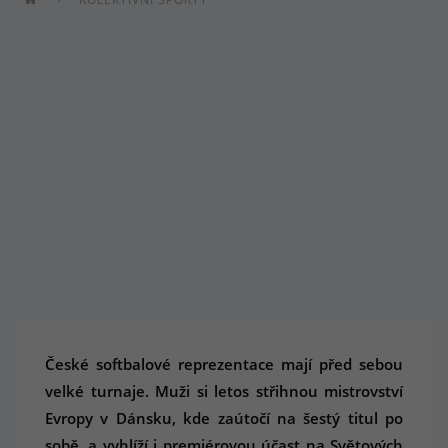
České softbalové reprezentace mají před sebou
velké turnaje. Muži si letos střihnou mistrovství
Evropy v Dánsku, kde zaútočí na šestý titul po
sobě, a vyhlíží i premiérovou účast na Světových