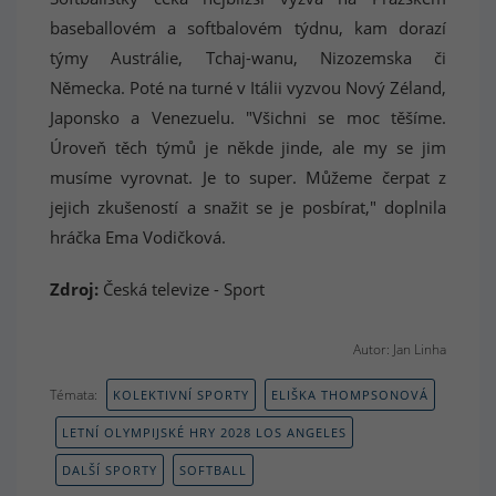
baseballovém a softbalovém týdnu, kam dorazí
týmy Austrálie, Tchaj-wanu, Nizozemska či
Německa. Poté na turné v Itálii vyzvou Nový Zéland,
Japonsko a Venezuelu. "Všichni se moc těšíme.
Úroveň těch týmů je někde jinde, ale my se jim
musíme vyrovnat. Je to super. Můžeme čerpat z
jejich zkušeností a snažit se je posbírat," doplnila
hráčka Ema Vodičková.
Zdroj:
Česká televize - Sport
Autor: Jan Linha
Témata:
KOLEKTIVNÍ SPORTY
ELIŠKA THOMPSONOVÁ
LETNÍ OLYMPIJSKÉ HRY 2028 LOS ANGELES
DALŠÍ SPORTY
SOFTBALL