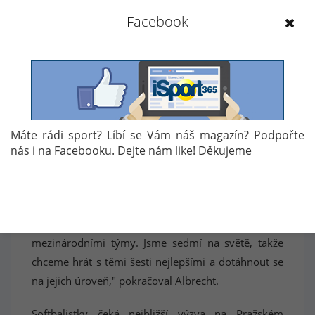
odpálili tradičně míčky do Vltavy.
Facebook
"Olympiáda je pro nás samozřejmě velkou výzvou.
Pokud bychom se dokázali připravit na kvalifikaci
2027, šance jsou a budou. Navíc další olympiáda v
roce 2032 je v australském Brisbane, kde je také
šance, že tam pálkovací sporty budou. Budoucnost
je velmi světlá," má jasno trenér ženské
Máte rádi sport? Líbí se Vám náš magazín? Podpořte
nás i na Facebooku. Dejte nám like! Děkujeme
reprezentace Vojtěch Albrecht.
Češky bojovaly o hry v Tokiu, tehdy ale neuspěly v
závěru kvalifikace. "Poučili jsme se z uplynulé
kvalifikace. Naší cestou je hledat co nejvíce střetů s
mezinárodními týmy. Jsme sedmí na světě, takže
chceme hrát s těmi šesti nejlepšími a dotáhnout se
na jejich úroveň," pokračoval Albrecht.
Softbalistky čeká nejbližší výzva na Pražském