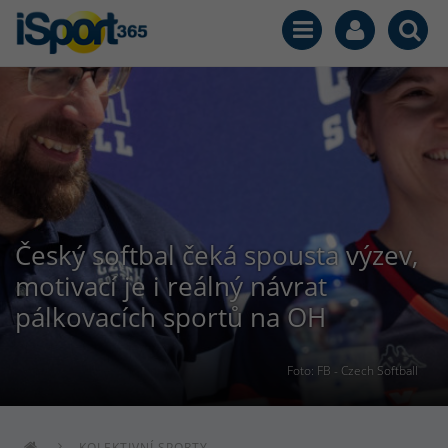
Český softbal čeká spousta výzev,
motivací je i reálný návrat
pálkovacích sportů na OH
Foto: FB - Czech Softball
KOLEKTIVNÍ SPORTY