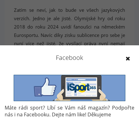
Zatím se neví, jak to bude ve všech jazykových
verzích. Jedno je ale jisté. Olymijské hry od roku
2018 do roku 2024 uvidí fanoušci na německém
Eurosportu. Navíc díky zisku sublicence pro sebe je
nyní více než jisté, že vysílací práva nyní nemají
televizní stanice ARD a ZDF, které vysílaly předchozí
Facebook
hry.
Majitelé televizní stanice uvádí, že divák bude mít
přístup prakticky ke každé minutě z celých her a ty
budou přístupné na jakékoliv zařízení. A majitelé
Eurosportu právem vyjadřují hrdost. "Jsme rádi, že
Máte rádi sport? Líbí se Vám náš magazín? Podpořte
konečně můžeme našim fanouškům přinést přímé
nás i na Facebooku. Dejte nám like! Děkujeme
přenosy z olympijských her" prohlásil šéf
německého eurosportu Peter Hutton.