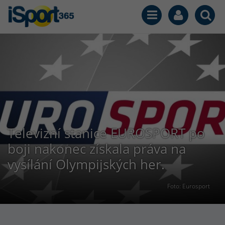
Televizní stanice EUROSPORT po
boji nakonec získala práva na
vysílání Olympijských her.
Foto: Eurosport