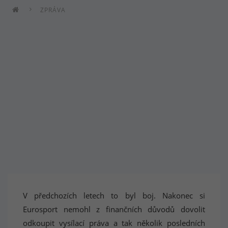
ZPRÁVA
V předchozích letech to byl boj. Nakonec si
Eurosport nemohl z finančních důvodů dovolit
odkoupit vysílací práva a tak několik posledních