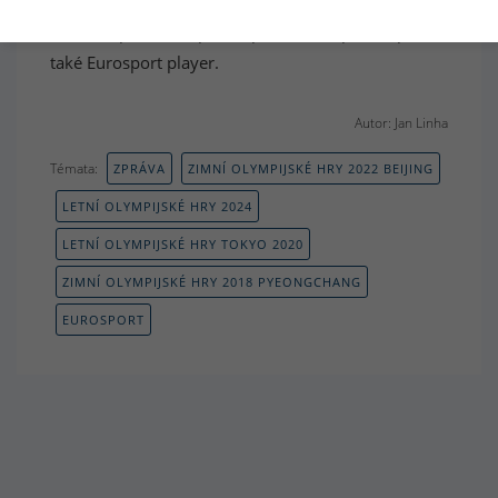
Kromě Eurosportu 1 by měly být hry vysílány také
na Eurosportu 2 a pravděpodobně v plném poběží
také Eurosport player.
Autor: Jan Linha
Témata:
ZPRÁVA
ZIMNÍ OLYMPIJSKÉ HRY 2022 BEIJING
LETNÍ OLYMPIJSKÉ HRY 2024
LETNÍ OLYMPIJSKÉ HRY TOKYO 2020
ZIMNÍ OLYMPIJSKÉ HRY 2018 PYEONGCHANG
EUROSPORT