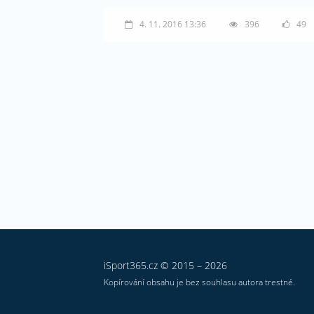
4. 11. 2016 13:36
396
49
iSport365.cz © 2015 – 2026
Kopírování obsahu je bez souhlasu autora trestné.