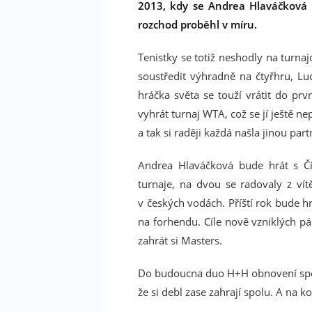
2013, kdy se Andrea Hlaváčková „
rozchod proběhl v míru.
Tenistky se totiž neshodly na turn
soustředit výhradně na čtyřhru, Lu
hráčka světa se touží vrátit do prv
vyhrát turnaj WTA, což se jí ještě n
a tak si raději každá našla jinou par
Andrea Hlaváčková bude hrát s Čí
turnaje, na dvou se radovaly z vít
v českých vodách. Příští rok bude 
na forhendu. Cíle nově vzniklých p
zahrát si Masters.
Do budoucna duo H+H obnovení spolu
že si debl zase zahrají spolu. A na k