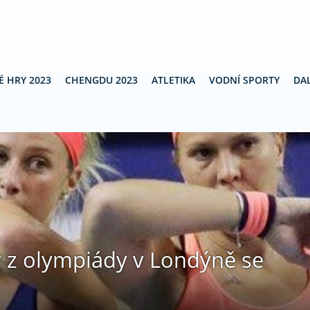
É HRY 2023
CHENGDU 2023
ATLETIKA
VODNÍ SPORTY
DAL
r z olympiády v Londýně se