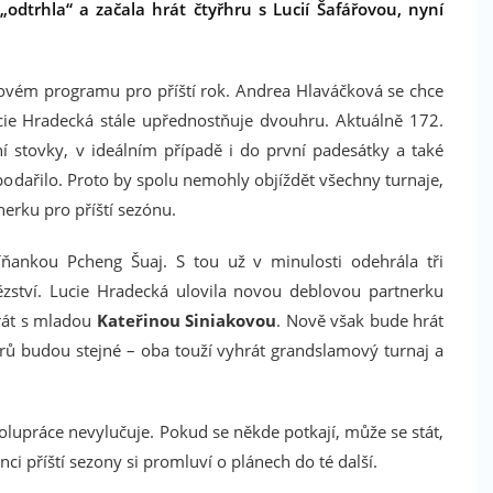
odtrhla“ a začala hrát čtyřhru s Lucií Šafářovou, nyní
ajovém programu pro příští rok. Andrea Hlaváčková se chce
cie Hradecká stále upřednostňuje dvouhru. Aktuálně 172.
ní stovky, v ideálním případě i do první padesátky a také
Facebook
epodařilo. Proto by spolu nemohly objíždět všechny turnaje,
tnerku pro příští sezónu.
Máte rádi sport? Líbí se Vám náš magazín?
Podpořte nás i na Facebooku. Dejte nám like!
ňankou Pcheng Šuaj. S tou už v minulosti odehrála tři
Děkujeme
ězství. Lucie Hradecká ulovila novou deblovou partnerku
hrát s mladou
Kateřinou Siniakovou
. Nově však bude hrát
árů budou stejné – oba touží vyhrát grandslamový turnaj a
práce nevylučuje. Pokud se někde potkají, může se stát,
onci příští sezony si promluví o plánech do té další.