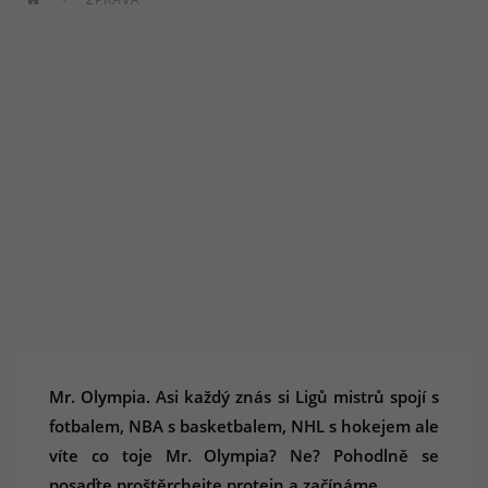
Mr. Olympia. Asi každý znás si Ligů mistrů spojí s
fotbalem, NBA s basketbalem, NHL s hokejem ale
víte co toje Mr. Olympia? Ne? Pohodlně se
posaďte proštěrchejte protein a začínáme.