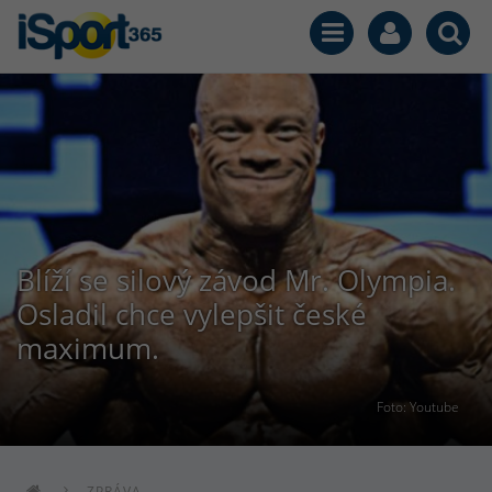
Blíží se silový závod Mr. Olympia.
Osladil chce vylepšit české
maximum.
Foto: Youtube
ZPRÁVA