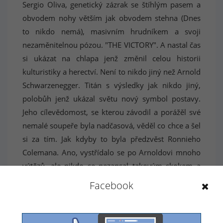
Sergio Oliva, genetický zázrak se štíhlým pasem a
obvodem nohy větším jak obvodem stehna (Dnes
to nikdo nemá), masivním hrudníkem a svoji
nezaměnitelnou pózou. "THE VICTORY". A nastal čas
si ukázat na chlapa jenž změnil celou historii
kulturistiky a herectví. Není to nikdo jiný než Arnold
Schwarzenegger. Titán s výsledky jak nikdo jiný,
polobůh jenž ukázal světu nový symbol postavy.
Jeho cílevědomost, se kterou závodil a porážěl své
nemalé soupeře byla nadčasová, věděl co chce a šel
si za tím. Jak kdyby to byla předzvěst Ronnieho
Colemana. Ano, vystřídalo se po Arnoldovi mnoho
výtězů, ale nikdo se nezapsal takovým skokem a
kvalitním objemem jak Ronnie. Měl neuvěřitelnou
Facebook
sílu. Dřepnul 365 kg a to 2x!!! Zkrátka "bestie",
kterou nechcete volně potkat. Má rekordní počet
Sandow je soška
sošek Sandow a to hned devět.