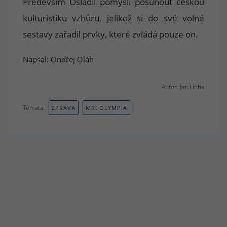
Především Osladil pomýšlí posunout českou
kulturistiku vzhůru, jelikož si do své volné
sestavy zařadil prvky, které zvládá pouze on.
Napsal: Ondřej Oláh
Autor: Jan Linha
Témata:
ZPRÁVA
MR. OLYMPIA