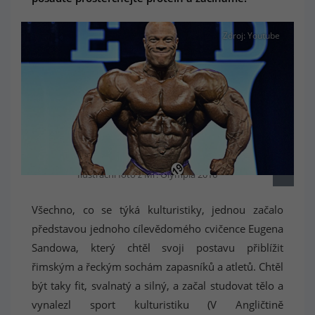
Zdroj: Youtube
Ilustrační foto z Mr. Olympia 2016
Všechno, co se týká kulturistiky, jednou začalo
představou jednoho cílevědomého cvičence Eugena
Sandowa, který chtěl svoji postavu přiblížit
řimským a řeckým sochám zapasníků a atletů. Chtěl
být taky fit, svalnatý a silný, a začal studovat tělo a
vynalezl sport kulturistiku (V Angličtině