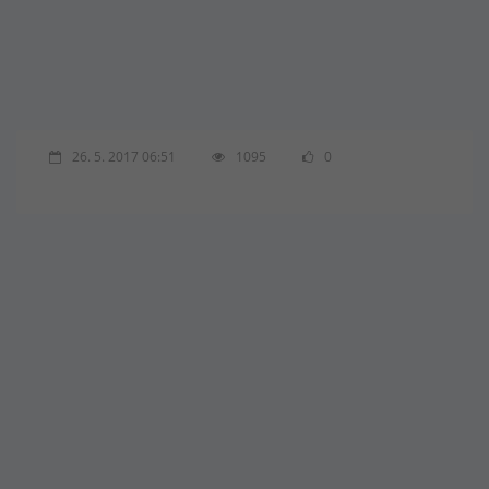
26. 5. 2017 06:51
1095
0