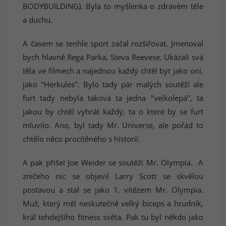
BODYBUILDING). Byla to myšlenka o zdravém těle
a duchu.
A časem se tenhle sport začal rozšiřovat. Jmenoval
bych hlavně Rega Parka, Steva Reevese. Ukázali svá
těla ve filmech a najednou každý chtěl být jako oni,
jako "Herkules". Bylo tady pár malých soutěží ale
furt tady nebyla taková ta jedna "velkolepá", ta
jakou by chtěl vyhrát každý, ta o které by se furt
mluvilo. Ano, byl tady Mr. Universe, ale pořád to
chtělo něco procítěného s historií.
A pak přišel Joe Weider se soutěží Mr. Olympia. A
zničeho nic se objevil Larry Scott se skvělou
postavou a stal se jako 1. vítězem Mr. Olympia.
Muž, který měl neskutečně velký biceps a hrudník,
král tehdejšího fitness světa. Pak tu byl někdo jako