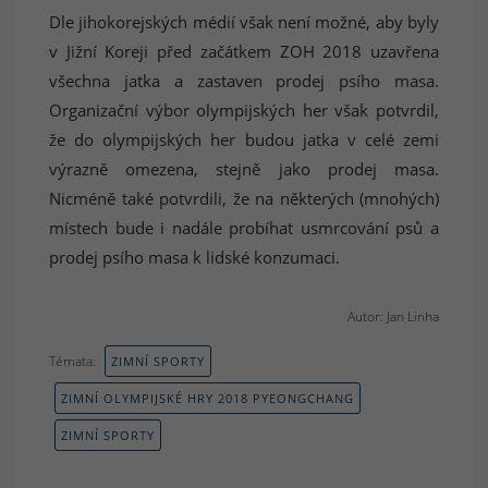
Dle jihokorejských médií však není možné, aby byly
v Jižní Koreji před začátkem ZOH 2018 uzavřena
všechna jatka a zastaven prodej psího masa.
Organizační výbor olympijských her však potvrdil,
že do olympijských her budou jatka v celé zemi
výrazně omezena, stejně jako prodej masa.
Nicméně také potvrdili, že na některých (mnohých)
místech bude i nadále probíhat usmrcování psů a
prodej psího masa k lidské konzumaci.
Autor: Jan Linha
Témata:
ZIMNÍ SPORTY
ZIMNÍ OLYMPIJSKÉ HRY 2018 PYEONGCHANG
ZIMNÍ SPORTY