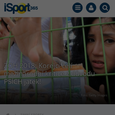
ZOH 2018: Korejci čelí
mezinárodní kritice z důvodu
PSÍCH jatek!
Foto: Getty Images
ZIMNÍ SPORTY