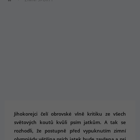
Jihokorejci čelí obrovské vlně kritiku ze všech
světových koutů kvůli psím jatkům. A tak se
rozhodli, že postupně před vypuknutím zimní
olympiády většina psích jatek bude zavřena a psi