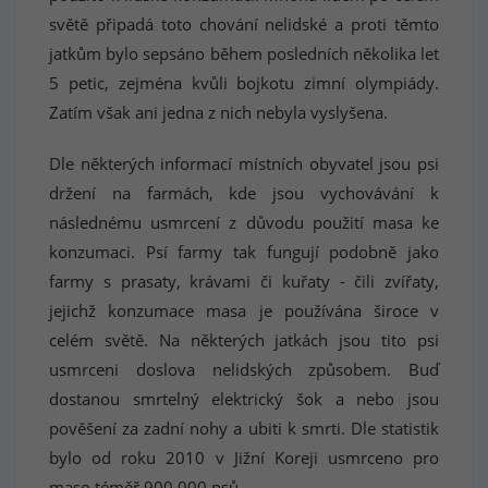
světě připadá toto chování nelidské a proti těmto
jatkům bylo sepsáno během posledních několika let
5 petic, zejména kvůli bojkotu zimní olympiády.
Zatím však ani jedna z nich nebyla vyslyšena.
Dle některých informací místních obyvatel jsou psi
držení na farmách, kde jsou vychovávání k
následnému usmrcení z důvodu použití masa ke
konzumaci. Psí farmy tak fungují podobně jako
farmy s prasaty, krávami či kuřaty - čili zvířaty,
jejichž konzumace masa je používána široce v
celém světě. Na některých jatkách jsou tito psi
usmrceni doslova nelidských způsobem. Buď
dostanou smrtelný elektrický šok a nebo jsou
pověšení za zadní nohy a ubiti k smrti. Dle statistik
bylo od roku 2010 v Jižní Koreji usmrceno pro
maso téměř 900.000 psů.