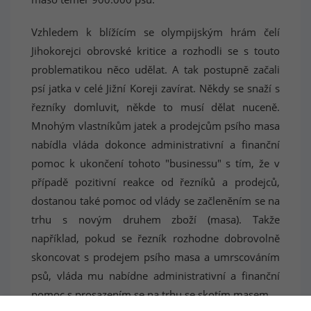
Vzhledem k blížícím se olympijským hrám čelí
Jihokorejci obrovské kritice a rozhodli se s touto
problematikou něco udělat. A tak postupně začali
psí jatka v celé Jižní Koreji zavírat. Někdy se snaží s
řezníky domluvit, někde to musí dělat nuceně.
Mnohým vlastníkům jatek a prodejcům psího masa
nabídla vláda dokonce administrativní a finanční
pomoc k ukončení tohoto "businessu" s tím, že v
případě pozitivní reakce od řezníků a prodejců,
dostanou také pomoc od vlády se začleněním se na
trhu s novým druhem zboží (masa). Takže
například, pokud se řezník rozhodne dobrovolně
skoncovat s prodejem psího masa a umrscováním
psů, vláda mu nabídne administrativní a finanční
pomoc s prosazením se na trhu se skotím masem.