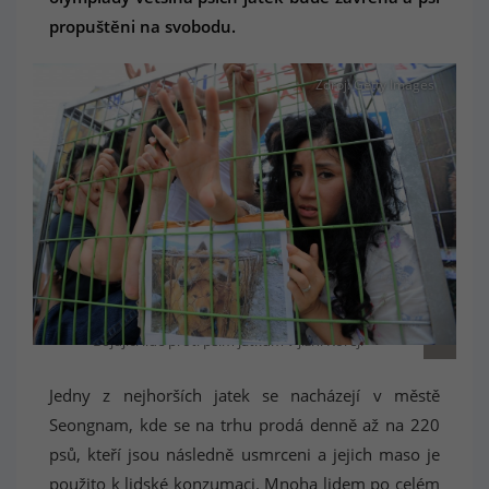
propuštěni na svobodu.
Zdroj: Getty Images
Bojující lidé proti psím jatkům v jižní Koreji
Jedny z nejhorších jatek se nacházejí v městě
Seongnam, kde se na trhu prodá denně až na 220
psů, kteří jsou následně usmrceni a jejich maso je
použito k lidské konzumaci. Mnoha lidem po celém