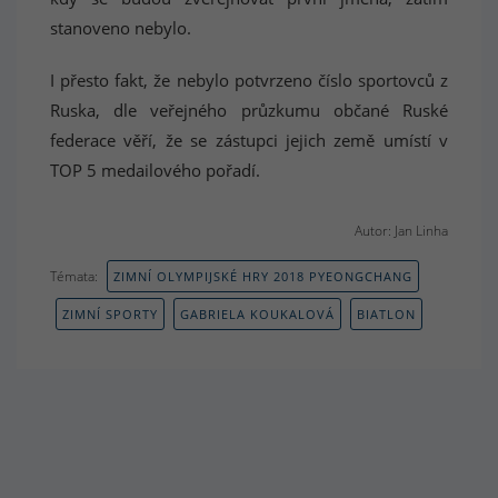
stanoveno nebylo.
I přesto fakt, že nebylo potvrzeno číslo sportovců z
Ruska, dle veřejného průzkumu občané Ruské
federace věří, že se zástupci jejich země umístí v
TOP 5 medailového pořadí.
Autor: Jan Linha
Témata:
ZIMNÍ OLYMPIJSKÉ HRY 2018 PYEONGCHANG
ZIMNÍ SPORTY
GABRIELA KOUKALOVÁ
BIATLON