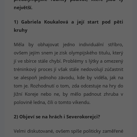
největší.
1) Gabriela Koukalová a její start pod pěti
kruhy
Měla by obhajovat jedno individuální stříbro,
ovšem jejím snem je zisk olympijského titulu, který
jí ve sbírce stále chybí. Problémy s lýtky a omezený
tréninkový proces jí však stále nedovolují zúčastnit
se alespoň jednoho závodu, kde by viděla, jak na
tom je. Rozhodnutí o tom, zda odcestuje na hry do
Jižní Koreje nebo ne, by mělo padnout zhruba v
polovině ledna, čili o tomto víkendu.
2) Objeví se na hrách i Severokorejci?
Velmi diskutované, ovšem spíše politicky zaměřené