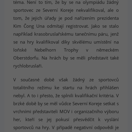
téma. Není to tím, že by se na olympiádu žádný
sportovec ze Severní Koreje nekvalifikoval, ale o
tom, že jejich úřady je pod nařízením prezidenta
Kim Čong Una odmítají registrovat. Jako se stalo
například krasobruslařskému tanečnímu páru, jenž
se na hry kvalifikoval díky skvělému umístění na
loňské Nebelhorn Trophy v německém
Oberstdorfu. Na hrách by se měli představit také
rychlobruslaři.
V současné době však žádný ze sportovců
totalitního režimu ke startu na hrách přihlášen
nebyl. A to i přesto, že splnili kvalifikační kritéria. V
brzké době by se měl vůdce Severní Koreje setkat s
vrchními představiteli MOV i organizačního výboru
her, kteří se jej pokusí přesvědčit k vyslání
sportovců na hry. V případě negativní odpovědi je