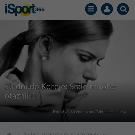
30 dní do Koreje: Stále mnoho
otazníků
Foto: www.facebook.com/GabrielaKoukalova
ZIMNÍ OLYMPIJSKÉ HRY 2018 PYEONGCHANG