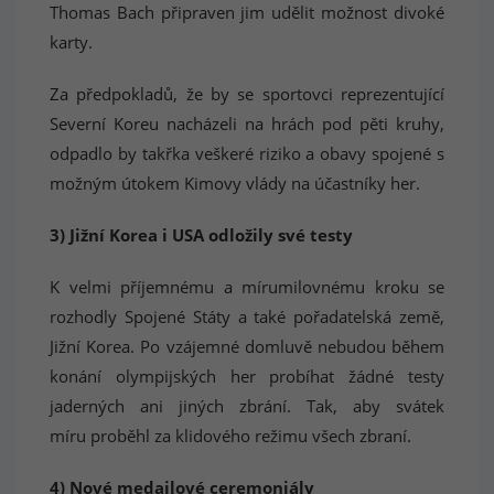
Thomas Bach připraven jim udělit možnost divoké
karty.
Za předpokladů, že by se sportovci reprezentující
Severní Koreu nacházeli na hrách pod pěti kruhy,
odpadlo by takřka veškeré riziko a obavy spojené s
možným útokem Kimovy vlády na účastníky her.
3) Jižní Korea i USA odložily své testy
K velmi příjemnému a mírumilovnému kroku se
rozhodly Spojené Státy a také pořadatelská země,
Jižní Korea. Po vzájemné domluvě nebudou během
konání olympijských her probíhat žádné testy
jaderných ani jiných zbrání. Tak, aby svátek
míru proběhl za klidového režimu všech zbraní.
4) Nové medailové ceremoniály