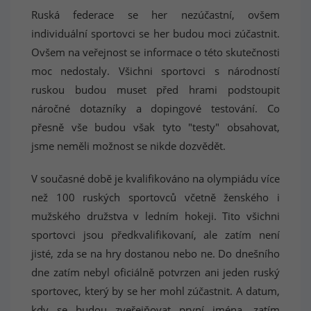
Ruská federace se her nezúčastní, ovšem
individuální sportovci se her budou moci zúčastnit.
Ovšem na veřejnost se informace o této skutečnosti
moc nedostaly. Všichni sportovci s národností
ruskou budou muset před hrami podstoupit
náročné dotazníky a dopingové testování. Co
přesně vše budou však tyto "testy" obsahovat,
jsme neměli možnost se nikde dozvědět.
V současné době je kvalifikováno na olympiádu více
než 100 ruských sportovců včetně ženského i
mužského družstva v ledním hokeji. Tito všichni
sportovci jsou předkvalifikovaní, ale zatím není
jisté, zda se na hry dostanou nebo ne. Do dnešního
dne zatím nebyl oficiálně potvrzen ani jeden ruský
sportovec, který by se her mohl zúčastnit. A datum,
kdy se budou zveřejňovat první jména, zatím