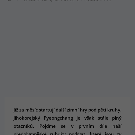
Již za měsíc startují další zimní hry pod pěti kruhy.
Jihokorejský Pyeongchang je však stále plný
otazníků. Pojďme se v prvním díle naší
předolympijské rubriky podívat, které jsou ty