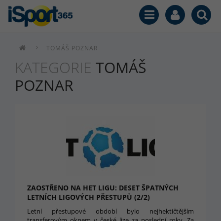
TOMÁŠ POZNAR
KATEGORIE
TOMÁŠ
POZNAR
ZAOSTŘENO NA HET LIGU: DESET ŠPATNÝCH
LETNÍCH LIGOVÝCH PŘESTUPŮ (2/2)
Letní přestupové období bylo nejhektičtějším
transferovým oknem v české lize za poslední roky. Za