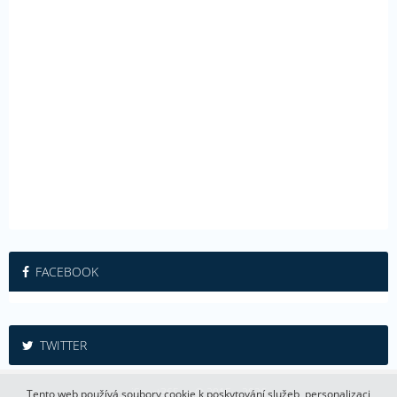
FACEBOOK
TWITTER
iSport365.cz © 2015 – 2026
Tento web používá soubory cookie k poskytování služeb, personalizaci