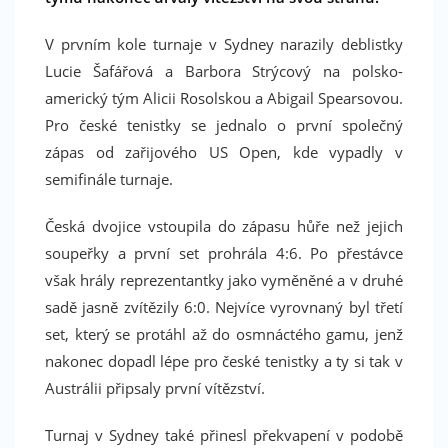
V prvním kole turnaje v Sydney narazily deblistky
Lucie Šafářová a Barbora Strýcový na polsko-
americký tým Alicii Rosolskou a Abigail Spearsovou.
Pro české tenistky se jednalo o první společný
zápas od zařijového US Open, kde vypadly v
semifinále turnaje.
Česká dvojice vstoupila do zápasu hůře než jejich
soupeřky a první set prohrála 4:6. Po přestávce
však hrály reprezentantky jako vyměněné a v druhé
sadě jasně zvítězily 6:0. Nejvíce vyrovnaný byl třetí
set, který se protáhl až do osmnáctého gamu, jenž
nakonec dopadl lépe pro české tenistky a ty si tak v
Austrálii připsaly první vítězství.
Turnaj v Sydney také přinesl překvapení v podobě