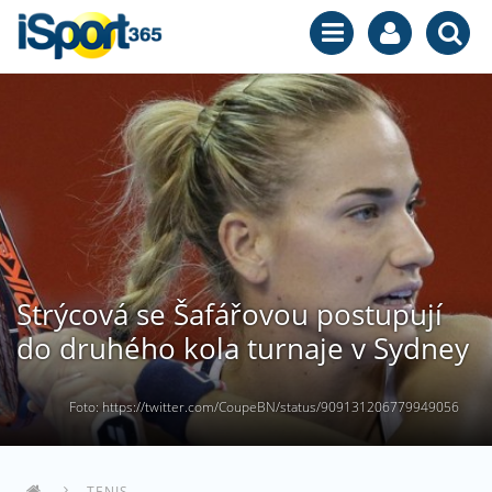
Strýcová se Šafářovou postupují
do druhého kola turnaje v Sydney
Foto: https://twitter.com/CoupeBN/status/909131206779949056
TENIS