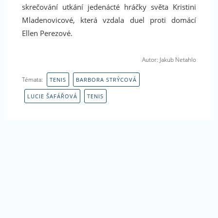
skrečování utkání jedenácté hráčky světa Kristini
Mladenovicové, která vzdala duel proti domácí
Ellen Perezové.
Autor: Jakub Netahlo
Facebook
Témata:
TENIS
BARBORA STRÝCOVÁ
LUCIE ŠAFÁŘOVÁ
TENIS
Máte rádi sport? Líbí se Vám náš magazín? Podpořte
nás i na Facebooku. Dejte nám like! Děkujeme