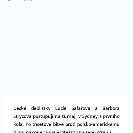
České deblistky Lucie Šafářová a Barbora
Strýcová postupují na turnaji v Sydney z prvního
kola. Po třísetové bitvě proti polsko-americkému
týmu nakonec urvaly vítězství na svou stranu.