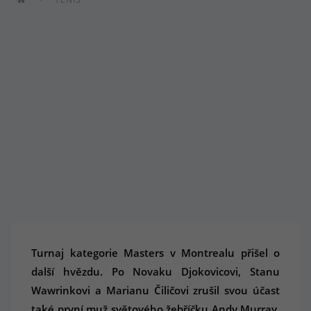
Turnaj kategorie Masters v Montrealu přišel o
další hvězdu. Po Novaku Djokovicovi, Stanu
Wawrinkovi a Marianu Čiličovi zrušil svou účast
také první muž světového žebříčku Andy Murray.