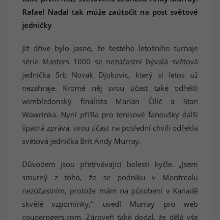
Rafael Nadal tak může zaútočit na post světové
jedničky
Již dříve bylo jasné, že šestého letošního turnaje
série Masters 1000 se nezúčastní bývalá světová
jednička Srb Novak Djokovic, který si letos už
nezahraje. Kromě něj svou účast také odřekli
wimbledonský finalista Marian Čilič a Stan
Wawrinka. Nyní přišla pro tenisové fanoušky další
špatná zpráva, svou účast na poslední chvíli odřekla
světová jednička Brit Andy Murray.
Důvodem jsou přetrvávající bolesti kyčle. „Jsem
smutný z toho, že se podniku v Montrealu
nezúčastním, protože mám na působení v Kanadě
skvělé vzpomínky," uvedl Murray pro web
couperogers.com. Zároveň také dodal, že dělá vše