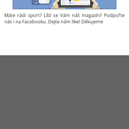
Brit Murray se číslem jedna stal loni v listopadu po
Máte rádi sport? Líbí se Vám náš magazín? Podpořte
skvělém závěru sezóny a trápení Novaka Djokovice.
nás i na Facebooku. Dejte nám like! Děkujeme
Autor: Hana Řeháková
Témata:
TENIS
ANDY MURRAY
RAFAEL NADAL