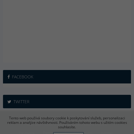
FACEBOOK
TWITTER
iSport365.cz © 2015 – 2026
Tento web používá soubory cookie k poskytování služeb, personalizaci
reklam a analýze návštěvnosti. Používáním tohoto webu s užitím cookies
Kopírování obsahu je bez souhlasu autora trestné.
souhlasíte.
Facebook
Partneři
Podmínky použití
Kontakt