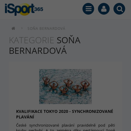
SOŇA BERNARDOVÁ
KATEGORIE
SOŇA
BERNARDOVÁ
KVALIFIKACE TOKYO 2020 - SYNCHRONIZOVANÉ
PLAVÁNÍ
České synchronizované plavání pravidelně pod pěti
kruhy nechybí. A to zejména díky nestárnoucí Soně