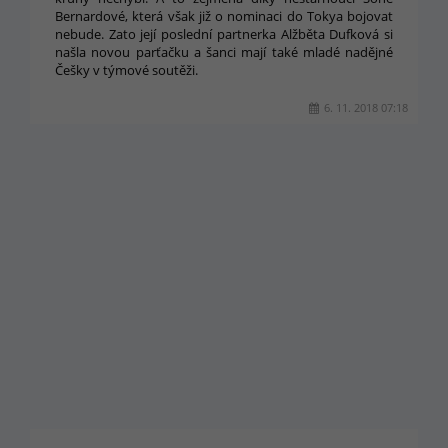
Bernardové, která však již o nominaci do Tokya bojovat
nebude. Zato její poslední partnerka Alžběta Dufková si
našla novou parťačku a šanci mají také mladé nadějné
Češky v týmové soutěži.
6. 11. 2018 07:18