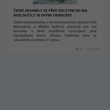
ČESKÉ AKVABELY SE PŘED ODLETEM DO RIA
ROZLOUČILY SE SVÝMI FANOUŠKY
České reprezentantky v synchronizovaném plavání Soňa
Bernardová a Alžběta Dufková připravily pro své
fanoušky v Brně rozlučkové vystoupení před
olympijskými hrami. Zhruba hodinová akce se
uskutečnila ve středu 27. srpna.
30. 7. 2016 02:31