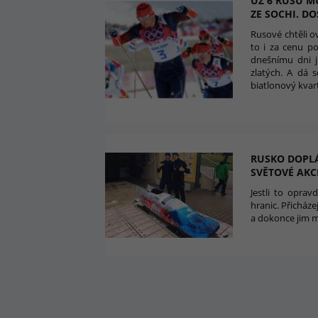
UŽ 6 RUSŮ M
ZE SOCHI. D
Rusové chtěli o
to i za cenu po
dnešnímu dni j
zlatých. A dá 
biatlonový kvar
RUSKO DOPLÁ
SVĚTOVÉ AKC
Jestli to opra
hranic. Přicháze
a dokonce jim m