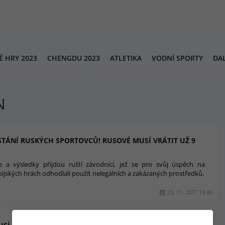
É HRY 2023
CHENGDU 2023
ATLETIKA
VODNÍ SPORTY
DAL
N
STÁNÍ RUSKÝCH SPORTOVCŮ! RUSOVÉ MUSÍ VRÁTIT UŽ 9
e a výsledky přijdou ruští závodníci, jež se pro svůj úspěch na
jských hrách odhodlali použít nelegálních a zakázaných prostředků.
25. 11. 2017 13:46