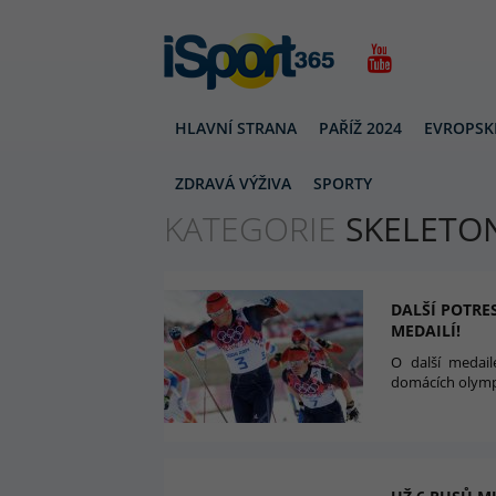
HLAVNÍ STRANA
PAŘÍŽ 2024
EVROPSK
SKELETON
ZDRAVÁ VÝŽIVA
SPORTY
KATEGORIE
SKELETO
DALŠÍ POTRE
MEDAILÍ!
O další medail
domácích olympi