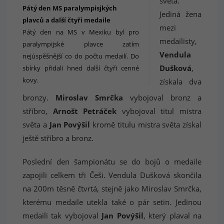
světa.
Pátý den MS paralympisjkých
Jediná žena
plavců a další čtyři medaile
mezi
Pátý den na MS v Mexiku byl pro
medailisty,
paralympijské plavce zatím
Vendula
nejúspěšnější co do počtu medailí. Do
Dušková
,
sbírky přidali hned další čtyři cenné
kovy.
získala dva
bronzy.
Miroslav Smrčka
vybojoval bronz a
stříbro,
Arnošt Petráček
vybojoval titul mistra
světa a
Jan Povýšil
kromě titulu mistra světa získal
ještě stříbro a bronz.
Poslední den šampionátu se do bojů o medaile
zapojili celkem tři Češi. Vendula Dušková skončila
na 200m těsně čtvrtá, stejně jako Miroslav Smrčka,
kterému medaile utekla také o pár setin. Jedinou
medaili tak vybojoval
Jan Povýšil
, který plaval na