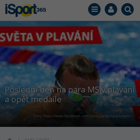
Poslední den na para MS v plavání
a opět medaile
Foto: https://www.facebook.com/ceskyparalympijskytym/
PARA SPORT