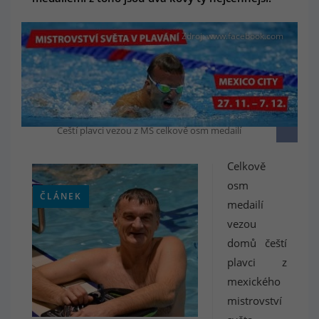
Zdroj: www.facebook.com
Čeští plavci vezou z MS celkově osm medailí
Celkově
osm
ČLÁNEK
medailí
vezou
domů čeští
plavci z
mexického
mistrovství