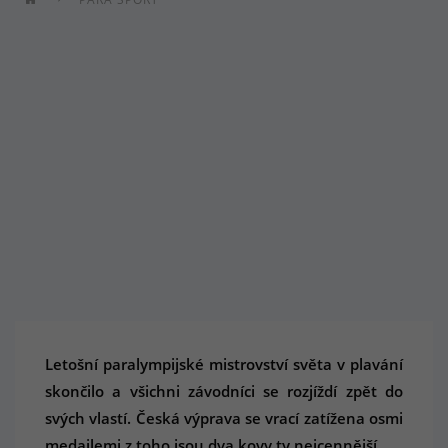
Letošní paralympijské mistrovství světa v plavání
skončilo a všichni závodníci se rozjíždí zpět do
svých vlastí. Česká výprava se vrací zatížena osmi
medailemi z toho jsou dva kovy ty nejcennější.