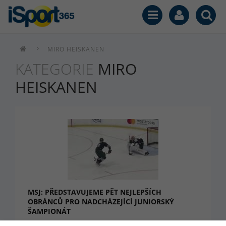
MIRO HEISKANEN
KATEGORIE
MIRO
HEISKANEN
MSJ: PŘEDSTAVUJEME PĚT NEJLEPŠÍCH
OBRÁNCŮ PRO NADCHÁZEJÍCÍ JUNIORSKÝ
ŠAMPIONÁT
Juniorské mistrovství světa se nezadržitelně blíží. Včera