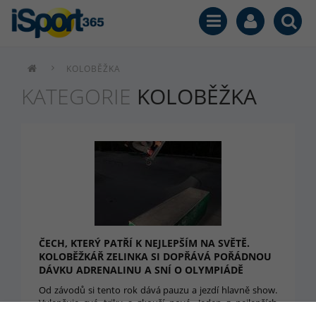
KOLOBĚŽKA
KATEGORIE
KOLOBĚŽKA
ČECH, KTERÝ PATŘÍ K NEJLEPŠÍM NA SVĚTĚ.
KOLOBĚŽKÁŘ ZELINKA SI DOPŘÁVÁ POŘÁDNOU
DÁVKU ADRENALINU A SNÍ O OLYMPIÁDĚ
Od závodů si tento rok dává pauzu a jezdí hlavně show.
Vylepšuje své triky a zkouší nové. Jeden z nejlepších
jezdců světa na koloběžce Richard Zelinka. S potěšením