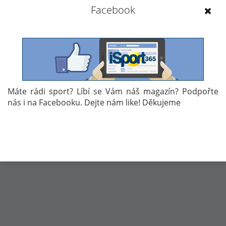
Facebook
sleduje, jak se sport, o kterém ještě před pár lety nikdo
nevěděl, dere na výsluní a doufá, že ho brzy uvidíme i na
olympiádě.
9. 6. 2023 15:53
Máte rádi sport? Líbí se Vám náš magazín? Podpořte
nás i na Facebooku. Dejte nám like! Děkujeme