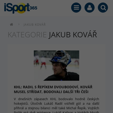
JAKUB KOVÁŘ
KATEGORIE
JAKUB KOVÁŘ
KHL: RADIL S ŘEPÍKEM DVOUBODOVÍ, KOVÁŘ
MUSEL STŘÍDAT, BODOVALI DALŠÍ TŘI ČEŠI
V dnešních zápasech KHL bodovalo hodně českých
hokejistů. Útočník Lukáš Radil vstřelil gól a na další
přihrál a stejnou bilanci měl také Michal Řepík, Vojtěch
Polák má dvě asistence, Lukáš Kašpar a Vojtěch Mozík