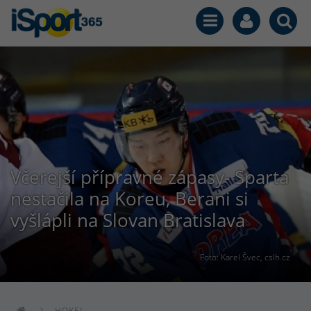
Včerejší přípravné zápasy- Sparta
nestačila na Koreu, Berani si
vyšlápli na Slovan Bratislava
Foto: Karel Švec, cslh.cz
HOKEJ