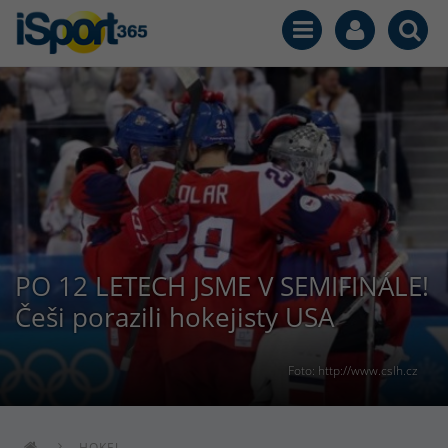
PO 12 LETECH JSME V SEMIFINÁLE!
Češi porazili hokejisty USA
Foto: http://www.cslh.cz
HOKEJ