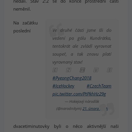
nedali. Stav 2:2 se do konce prostřední části
neměnil.
Na začátku
Ve druhé části jsme šli do
poslední
vedení po gólu Kundrátka,
tentokrát ale zvládl vyrovnat
soupeř, a tak znovu platí
vyrovnaný stav!
🇨🇿🆚🇺🇸
#PyeongChang2018
#IceHockey
#CzechTeam
pic.twitter.com/PtPkhHz29g
— Hokejový nároďák
(@narodnitym)
21. února 2018
dvacetiminutovky byli o něco aktivnější naši