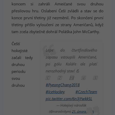
koncem si zahráli Ameičané svou druhou
přesilovou hru. Oslabení Češi zvládli a stav se do
konce první třetiny již nezměnil. Po skončení první
třetiny přišlo vyloučení ze strany Američanů, když
tam zcela zbytečně dohrál Poláška John McCarthy.
Čeští
Lépe do čtvrtfinálového
hokejisté
zápasu vstoupili Američané,
začali tedy
po gólu Koláře ale platí
druhou
nerozhodný stav! 💪
periodu
🇨🇿🆚🇺🇸
svou
#PyeongChang2018
druhou
#IceHockey
#CzechTeam
pic.twitter.com/6n3jYwkkSL
— Hokejový nároďák
(@narodnitym)
21. února 2018