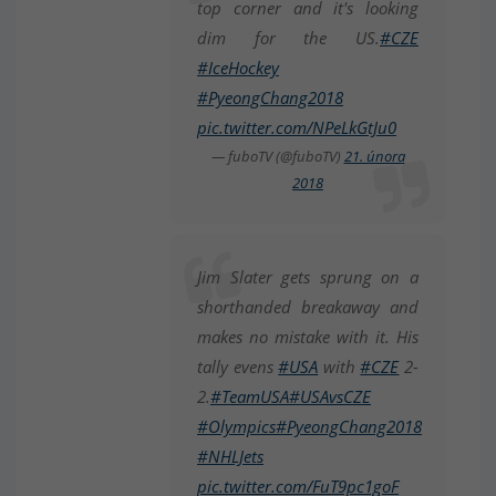
top corner and it's looking
dim for the US.
#CZE
#IceHockey
#PyeongChang2018
pic.twitter.com/NPeLkGtJu0
— fuboTV (@fuboTV)
21. února
2018
Jim Slater gets sprung on a
shorthanded breakaway and
makes no mistake with it. His
tally evens
#USA
with
#CZE
2-
2.
#TeamUSA
#USAvsCZE
#Olympics
#PyeongChang2018
#NHLJets
pic.twitter.com/FuT9pc1goF