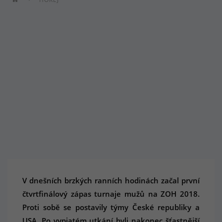
V dnešních brzkých ranních hodinách začal první
čtvrtfinálový zápas turnaje mužů na ZOH 2018.
Proti sobě se postavily týmy České republiky a
USA. Po vypjatém utkání byli nakonec šťastnější