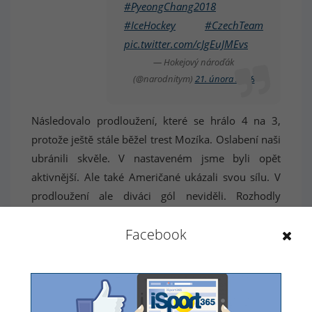
#PyeongChang2018
#IceHockey
#CzechTeam
pic.twitter.com/cJgEuJMEvs
— Hokejový nároďák
(@narodnitym)
21. února 2018
Následovalo prodloužení, které se hrálo 4 na 3,
protože ještě stále běžel trest Mozíka. Oslabení naši
ubránili skvěle. V nastaveném jsme byli opět
aktivnější. Ale také Američané ukázali svou sílu. V
prodloužení ale diváci gól neviděli. Rozhodly
nájezdy, kde byli lepší čeští hokejisté. Jediný nájezd
Facebook
proměnil
Petr Koukal
. Pavel Francouz nepustil za
svá záda ani jeden gól.
Poměrně kontroverzním by se dal dnes však
označit výrok rozhodčích. Nejen fanoušci, ale i