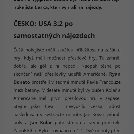
hokejisté Česka, kteří vyhráli na nájezdy.
ČESKO: USA 3:2 po
samostatných nájezdech
Čeští hokejisté měli skvělou příležitost na začátku
hry, když měli možnost přesilové hry. Tu zahráli
dobře, ale gól z ní nepadl. Naopak těsně po
skončení naší přesilovky udeřili Američané.
Ryan
Donato
prostřelil v sedmé minutě Pavla Francouze
mezi betony. V desáté minutě byl vyloučen Kolář a
Američané měli první přesilovou hru v zápase.
Stejně jako Češi ji nevyužili. Česká radost
následovala v šestnácté minutě. Jan Kovář vyhrál
buly a
Jan Kolář
poté střelou z první prostřelil
Zapolskiho. Bylo srovnáno na 1:1. Dvě minuty před