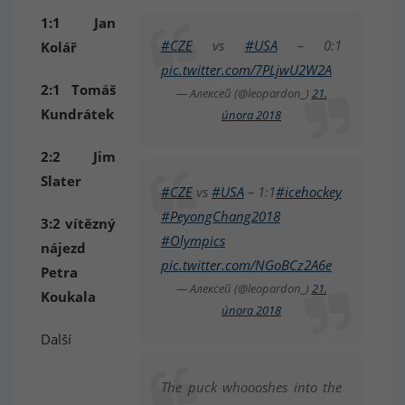
1:1 Jan
#CZE
vs
#USA
– 0:1
Kolář
pic.twitter.com/7PLjwU2W2A
2:1 Tomáš
— Алексей (@leopardon_)
21.
Kundrátek
února 2018
2:2 Jim
Slater
#CZE
vs
#USA
– 1:1
#icehockey
#PeyongChang2018
3:2 vítězný
#Olympics
nájezd
pic.twitter.com/NGoBCz2A6e
Petra
— Алексей (@leopardon_)
21.
Koukala
února 2018
Další
The puck whoooshes into the