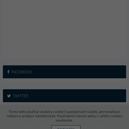
FACEBOOK
TWITTER
iSport365.cz © 2015 – 2026
Tento web používá soubory cookie k poskytování služeb, personalizaci
reklam a analýze návštěvnosti. Používáním tohoto webu s užitím cookies
Kopírování obsahu je bez souhlasu autora trestné.
souhlasíte.
Facebook
Partneři
Podmínky použití
Kontakt