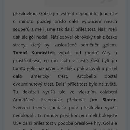
přesilovkou. Gól se jim vstřelit nepodařilo. Jenomže
o minutu později přišlo další vyloučení našich
soupeřů a měli jsme tak další příležitost. Naši měli
tlak ale gól nedali. Následoval obrovský tlak z české
strany, který byl zaslouženě odměněn gólem.
Tomáš Kundrátek
vypálil od modré čáry a
prostřelil vše, co mu stálo v cestě. Češi byli po
tomto gólu nažhavení. V tlaku pokračovali a přišel
další americký trest. Arcobello dostal
dvouminutový trest. Další příležitost byla na světě.
Tu dokázali využít ale ve vlastním oslabení
Američané. Francouze překonal
Jim Slater
.
Svěřenci trenéra Jandače poté přesilovku využít
nedokázali. Tři minuty před koncem měli hokejisté
USA další příležitost v podobě přesilové hry. Gól ale