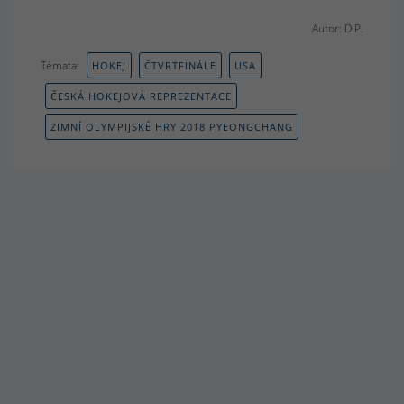
Autor: D.P.
Témata:
HOKEJ
ČTVRTFINÁLE
USA
ČESKÁ HOKEJOVÁ REPREZENTACE
ZIMNÍ OLYMPIJSKÉ HRY 2018 PYEONGCHANG