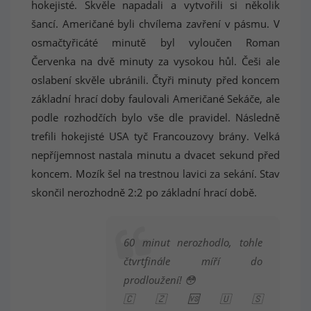
hokejisté. Skvěle napadali a vytvořili si několik
šancí. Američané byli chvílema zavření v pásmu. V
osmačtyřicáté minutě byl vyloučen Roman
Červenka na dvě minuty za vysokou hůl. Češi ale
oslabení skvěle ubránili. Čtyři minuty před koncem
základní hrací doby faulovali Američané Sekáče, ale
podle rozhodčích bylo vše dle pravidel. Následně
trefili hokejisté USA tyč Francouzovy brány. Velká
nepříjemnost nastala minutu a dvacet sekund před
koncem. Mozík šel na trestnou lavici za sekání. Stav
skončil nerozhodně 2:2 po základní hrací době.
60 minut nerozhodlo, tohle
čtvrtfinále míří do
prodloužení! 😳
🇨🇿🆚🇺🇸