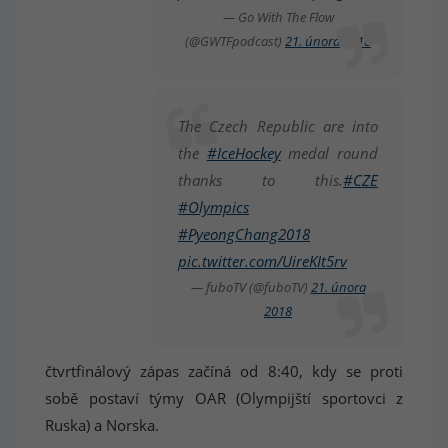
— Go With The Flow
(@GWTFpodcast)
21. února 2018
The Czech Republic are into
the
#IceHockey
medal round
thanks to this.
#CZE
#Olympics
#PyeongChang2018
pic.twitter.com/UireKIt5rv
— fuboTV (@fuboTV)
21. února
2018
čtvrtfinálový zápas začíná od 8:40, kdy se proti
sobě postaví týmy OAR (Olympijští sportovci z
Ruska) a Norska.